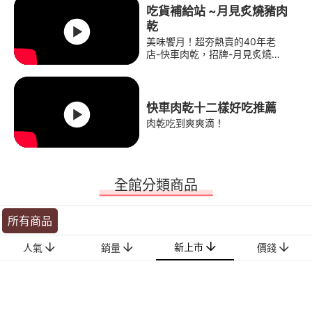
吃貨補給站 ~月見炙燒豬肉
乾
美味饗月！超夯熱賣的40年老
店-快車肉乾，招牌-月見炙燒豬
肉乾！ 台灣不變的美味，老師傅
傳承經驗與手藝，美味十足！網
路預購堅持新鮮度，到貨前一天
現烤、包裝出貨，口感肉汁100
快車肉乾十二樣好吃推薦
新鮮！嫩度嚼勁都保持最完美的
肉乾吃到爽爽滴！
狀態！
全館分類商品
所有商品
新上市
人氣
銷量
價錢