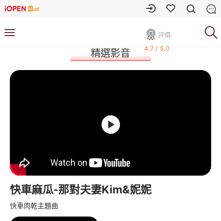
評價:
4.7 / 5.0
精選影音
快車麻瓜-那對夫妻Kim&妮妮
快車肉乾主題曲