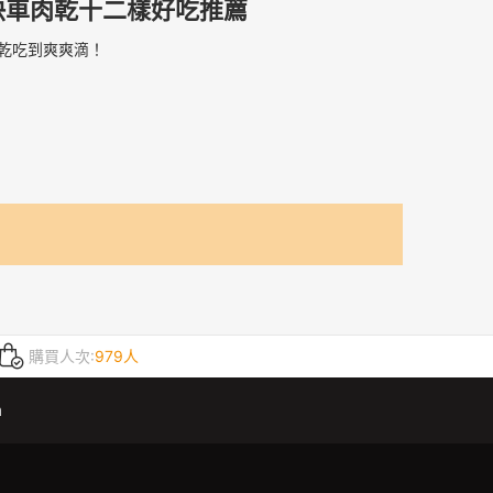
快車肉乾十二樣好吃推薦
乾吃到爽爽滴！
購買人次:
979人
m