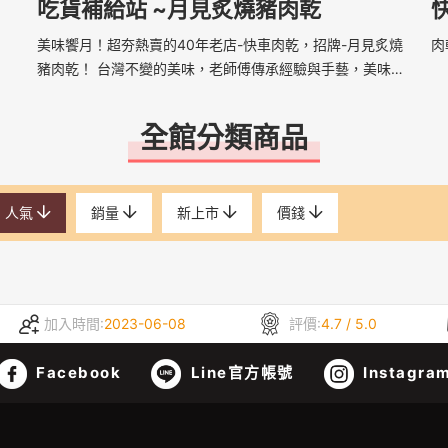
吃貨補給站 ~月見炙燒豬肉乾
美味饗月！超夯熱賣的40年老店-快車肉乾，招牌-月見炙燒
肉
豬肉乾！ 台灣不變的美味，老師傅傳承經驗與手藝，美味十
足！網路預購堅持新鮮度，到貨前一天現烤、包裝出貨，口
感肉汁100新鮮！嫩度嚼勁都保持最完美的狀態！
全館分類商品
人氣
銷量
新上市
價錢
加入時間:
2023-06-08
評價:
4.7 / 5.0
Facebook
Line官方帳號
Instagra