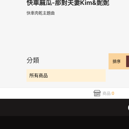
快車麻瓜-那對夫妻Kim&妮妮
快車肉乾主題曲
分類
排序
所有商品
商品:
0