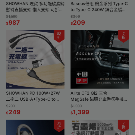
SHOWHAN 現貨 多功能碳素鋼
Baseus倍思 鎢金系列 Type-C
懸臂直播支架 懶人支架 可折疊
to Type-C 240W 鋅合金編織
支架 直播神器 手機平板支架 平
快充線
$1,590
$309
板支架 自拍支架
987
209
$
$
83
7
折
折
SHOWHAN PD 100W+27W
Allite CF2 Qi2 三合一
二拖二 USB-A+Type-C to
MagSafe 磁吸充電香氛手機架
Lightning+Type-C充電線
｜支援最新Qi2 無線充電協議-
$299
$1,990
249
都市沉穩黑
1,399
$
$
33
7
折
折