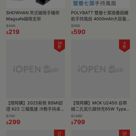
SHOWHAN 夾式磁吸手機架
POLYBATT 雙層七葉摺疊超續
Magsafe磁吸支架
航手持風扇 4000mAh大容量
電池，不怕妝花、流汗尷
$490
$990
219
590
$
$
38
4
折
折
【限時購】2025新款 BSMI認
【限時購】MCK U2450 自帶
證 622 三檔風速 冷敷手持桌面
線二孔氮化鎵快充65W Type-
可立風扇
C 充電器
$790
$1,980
299
799
$
$
27
56