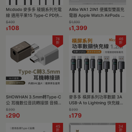
Mcdodo 麥多多 稜鏡系列充電
Allite WA1 2IN1 便攜型雙面充
線 適用平果15 Type-C PD快充
電器 Apple Watch AirPods 快
線 iphone手機平板可用 編織傳
充 USB-C介面 智慧配電
$499
$1,690
輸線
108
1,399
$
$
74
46
折
折
SHOWHAN 3.5mm轉Type-C
麥多多 橫屏系列功率數顯 3A
公 耳機數位音訊轉接頭 音頻
USB-A to Lightning 快充線
384
1.2m-黑 雙Type-C 100W
$390
$390
290
179
$
$
45
34
折
折