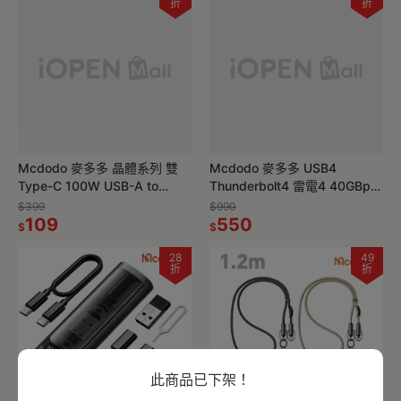
折
折
Mcdodo 麥多多 晶體系列 雙
Mcdodo 麥多多 USB4
Type-C 100W USB-A to
Thunderbolt4 雷電4 40GBps
Type-C 6A 透明數據充電線 快
8K 240w 雙Type-C充電線
$399
$990
充線
109
550
$
$
28
49
折
折
此商品已下架！