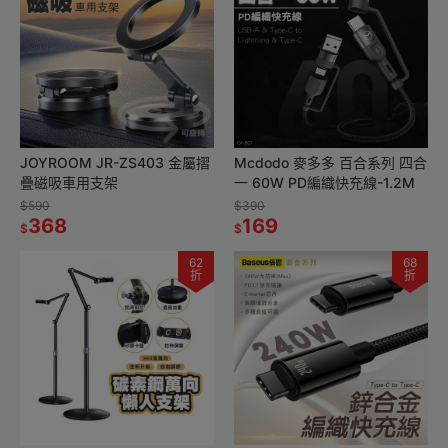
JOYROOM JR-ZS403 金屬摺
Mcdodo 麥多多 百合系列 四合
疊磁吸車用支架
一 60W PD編織快充線-1.2M
$590
$390
368
169
$
$
62
68
折
折