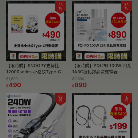
28
33
折
折
【限時購】SNOOPY史努比
【限時購】PQI PD 100W 四孔
12000series 小格紋Type-C雙
1A3C氮化鎵高速充電器
向快充行動電源
+240W 數顯超級快充 四合一
$1,690
$2,690
490
液態矽膠充電線 1.8m
890
$
$
65
2
折
折