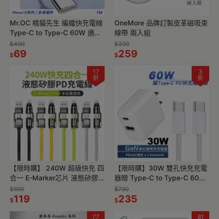
Mr.OC 橘貓先生 編織快充電線
OneMore 品牌訂製皮革磁吸束
Type-C to Type-C 60W 適用
線帶 兩入組
iPhone 17/16/15 安卓
$490
$390
69
259
$
$
17
3
折
折
【限時購】 240W 超級快充 四
【限時購】30W 雙孔快充充電
合一 E-Marker芯片 液態矽膠
器贈 Type-C to Type-C 60W
PD充電線
PD快充編織線1m
$690
$790
119
235
$
$
77
81