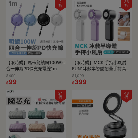
2
36
折
折
【限時購】馬卡龍繽紛100W四
【限時購】MCK 手持小風扇
合一伸縮PD快充充電線1m
FUN1冰敷半導體摺疊手持高速
風扇
$490
$1,099
99
399
$
$
24
48
折
折