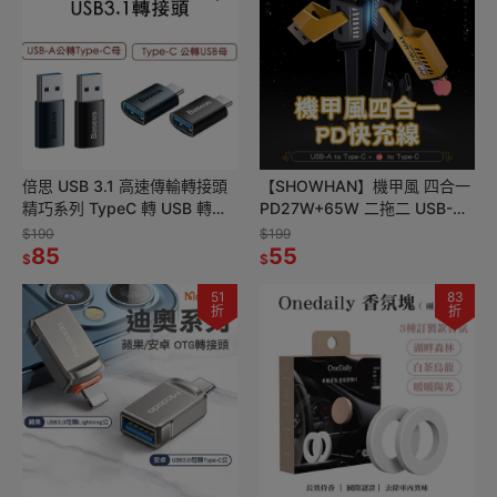
倍思 USB 3.1 高速傳輸轉接頭
【SHOWHAN】機甲風 四合一
精巧系列 TypeC 轉 USB 轉換
PD27W+65W 二拖二 USB-A
頭 轉接頭 升級 10Gbps
to Type-C +蘋果 to TC 快充線
$190
$199
85
55
$
$
51
83
折
折