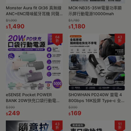
Monster Aura fit Gt36 真無線
MCK-NB35-35W電量功率顯
ANC+ENC降噪藍牙耳機 同聲
示屏行動電源10000mah
傳譯
$1,990
$1,780
1,490
1,180
$
$
64
43
折
折
eSENSE Pocket POWER
SHOWHAN PD240W 雷電 4
BANK 20W快充口袋行動電源
80Gbps 16K投屏 Type-c 全功
Type-C接頭
能 磁吸扁短數據充電線 18CM
$390
$390
249
169
$
$
43
51
折
折