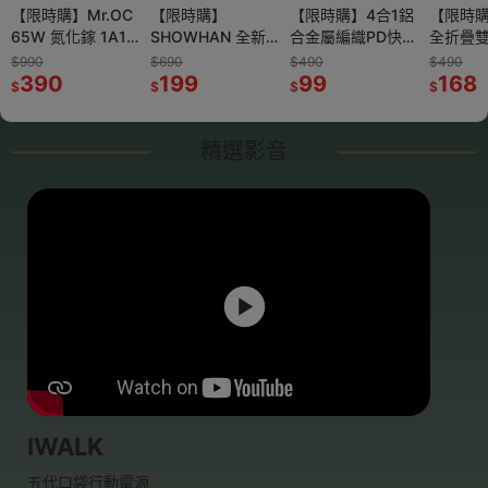
ALTI 直
【限時購】Mr.OC
SHOWHAN 多功
【限時購】
momax Q.MAG
【限時購】4合1鋁
多功能彈片式小物
【限時
 迷行動電
65W 氮化鎵 1A1C
能卡片式翻蓋一字
SHOWHAN 全新
POWER 支架式
合金屬編織PD快充
收納袋 皮料 收納
全折疊
不卡殼 隨
雙孔折疊快速充電
手機支架 一體式
升級360度折疊 吸
PD快充 磁吸無線
線Type-C /
袋 防水 行動電源
環扣支架
$990
$99
$690
$2,490
$490
$199
$490
hone專用
器+60W雙Type-C
390
手機支架 折疊支架
12
盤磁吸車載支架手
199
充 行動電源 IP108
999
Lightning 適用i15
99
收納 配件收納 精
68
N52磁
168
$
$
$
$
$
$
$
ng
編織線1m
便攜支架 背貼支架
機支架A3
公司貨 (無線充電
16 17
油收納袋 旅行袋
疊 Mag
行動電源支架 追劇
手機支架)
IWALK 收納袋 收
支架
神器
納包
精選影音
IWALK
五代口袋行動電源