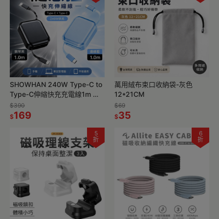
SHOWHAN 240W Type-C to
萬用絨布束口收納袋-灰色
Type-C伸縮快充充電線1m 隨
12*21CM
意拉
$390
$69
169
35
$
$
5
6
折
折