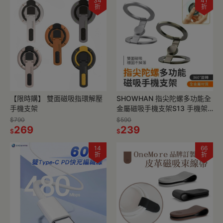
34
41
折
折
【限時購】 雙面磁吸指環解壓
SHOWHAN 指尖陀螺多功能全
手機支架
金屬磁吸手機支架S13 手機架
磁吸支架 台灣現貨 隔日店到店
$790
$590
269
239
$
$
14
66
折
折