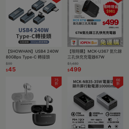
【SHOWHAN】USB4 240W
【限時購】MCK-U367 氮化鎵
80GBps Type-C 轉接頭
三孔快充充電器67W
$99
$1,480
45
499
$
$
75
66
折
折