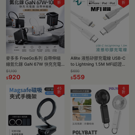
折
折
麥多多 FreeGo系列 自帶伸縮
Allite 液態矽膠充電線 USB-C
線氮化鎵 GaN 67W 快充充電
to Lightning 1.5M MFi認證
器(CH-411)另有67W雙拉線
30W 適用 iPhone
$1,190
$690
100W自帶線
920
559
$
$
45
6
折
折