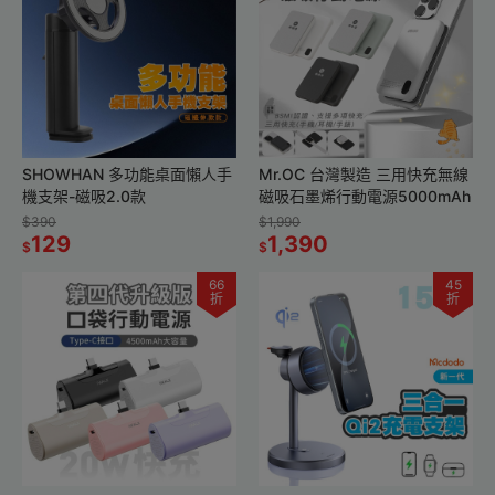
SHOWHAN 多功能桌面懶人手
Mr.OC 台灣製造 三用快充無線
機支架-磁吸2.0款
磁吸石墨烯行動電源5000mAh
$390
$1,990
129
1,390
$
$
66
45
折
折