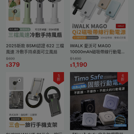
2025新款 BSMI認證 622 三檔
iWALK 愛沃可 MAGO
風速 冷敷手持桌面可立風扇
10000mAh磁吸帶線行動電源
(MXB010)有標Wh/Qi2認證/快
$699
$1,690
379
充30W
1,190
$
$
5
6
折
折