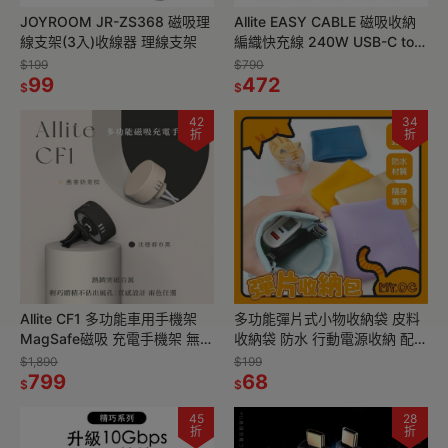
JOYROOM JR-ZS368 磁吸理
Allite EASY CABLE 磁吸收納
線支架(3入)收線器 理線支架
編織快充線 240W USB-C to
USB-C 雙TC i15 安卓
$199
$790
99
472
$
$
42
34
折
折
Allite CF1 多功能車用手機架
多功能彈片式小物收納袋 皮料
MagSafe磁吸 充電手機架 無線
收納袋 防水 行動電源收納 配件
充電/磁吸支架/舒心擴香
收納 精油收納袋 旅行袋
$1,890
$199
799
IWALK 收納袋 收納包
68
$
$
45
28
折
折