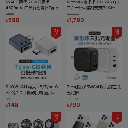
iWALK 四代 20W升級版
Mcdodo 麥多多 CH-246 Qi2
4500mAh口袋行動電源Type-
三合一磁吸無線充支架 CH-
C頭
246
$890
$3,990
590
1,790
$
$
38
72
折
折
SHOWHAN 蘋果母轉Type-C
Timo浪紋65WGaN氮化鎵三孔
公 鋁合金耳機轉接頭 適用
充電器
iPhone15 側彎
$390
$1,090
148
790
$
$
54
7
折
折