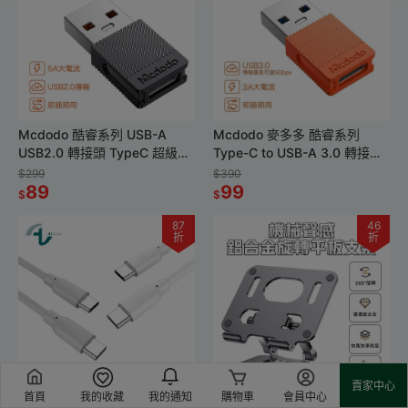
Mcdodo 酷睿系列 USB-A
Mcdodo 麥多多 酷睿系列
USB2.0 轉接頭 TypeC 超級快
Type-C to USB-A 3.0 轉接頭
充 5A 轉換頭
TypeC 超級快充 5A 轉換頭
$299
$390
89
99
$
$
87
46
折
折
賣家中心
首頁
我的收藏
我的通知
購物車
會員中心
Allite 液態矽膠充電線 USB-C
SHOWHAN 機械聲感鋁合金旋