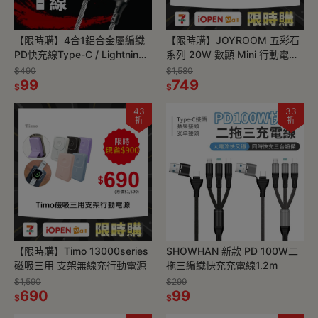
【限時購】4合1鋁合金屬編織
【限時購】JOYROOM 五彩石
PD快充線Type-C / Lightning
系列 20W 數顯 Mini 行動電源
適用i15 16 17
自帶雙線 10000mAh／
$490
$1,580
99
20000mAh
749
$
$
43
33
折
折
【限時購】Timo 13000series
SHOWHAN 新款 PD 100W二
磁吸三用 支架無線充行動電源
拖三編織快充充電線1.2m
$1,590
$299
690
99
$
$