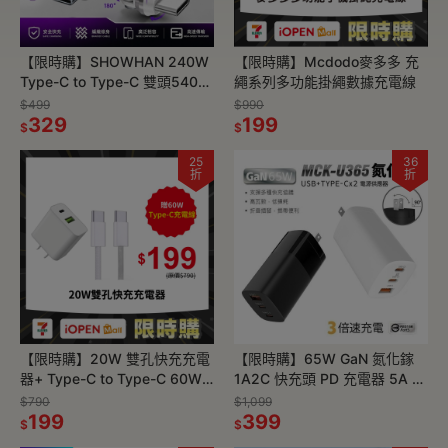
【限時購】SHOWHAN 240W
【限時購】Mcdodo麥多多 充
Type-C to Type-C 雙頭540°
繩系列多功能掛繩數據充電線
旋轉 E-Marker 編織快充線
$499
$990
329
199
$
$
25
36
折
折
【限時購】20W 雙孔快充充電
【限時購】65W GaN 氮化鎵
器+ Type-C to Type-C 60W
1A2C 快充頭 PD 充電器 5A 快
PD快充編織線1M
充 可充 MAC 另有67W 100W
$790
$1,099
199
399
$
$