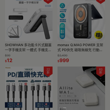
SHOWHAN 多功能卡片式翻蓋
momax Q.MAG POWER 支架
一字手機支架 一體式 手機支架
式 PD快充 磁吸無線充 行動電
折疊支架 便攜支架 背貼支架 行
源 IP108 公司貨 (無線充電 手
$99
$2,490
動電源支架 追劇神器
12
機支架)
999
$
$
22
83
折
折