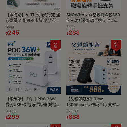
【限時購】ALTI 直插式行充 迷
SHOWHAN 真空吸附磁吸360
行動電源 加長不卡殼 隨芯充
度三軸折疊旋轉手機支架 車用
iPhone專用 Lightning
支架G512
$990
$590
245
288
$
$
27
43
折
折
【限時購】 PQI｜PDC 36W
【父親節限定】Timo
雙孔USB-C 電源供應器 充電器
13000series 磁吸三用 支架無
(支援PD快充)
線充行動電源 + A1 65W 2C1A
$1,090
$2,080
299
三孔充電器
888
$
$