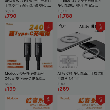
SHOWHAN HT-01三合一旅行
【Timo】Safe 安全防爆電芯
手機支架 直播直架 磁吸鋁合金
多功能磁吸固態行動電源
手機支架 可變身三腳架 可夾式
12000mAh (有標示Wh)
$1,590
$2,990
自拍桿 台灣現貨
790
1,788
$
$
38
93
折
折
Mcdodo 麥多多 速能系列
Allite CF1 多功能車用手機架用
240w 雙Type-C 快充線
引磁片 1.4mm
240W E-Marker芯片 適用平板
$529
$290
筆電 MAC
199
269
$
$
3
25
折
折