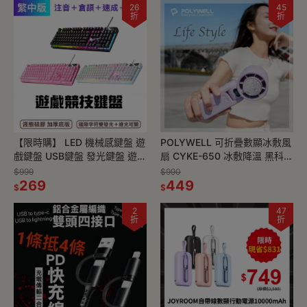
26
45
折
折
【限時購】 LED 機械感鍵盤 遊
POLYWELL 可折疊數顯冰敷風
戲鍵盤 USB鍵盤 發光鍵盤 遊戲
扇 CYKE-650 冰敷降溫 黑科技
競技鍵盤 電競鍵盤
體驗
$999
$990
269
449
$
$
2
47
折
折