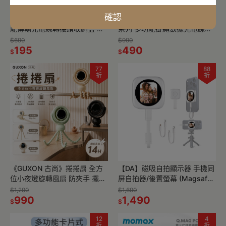
確認
Mcdodo 麥多多 全能系列 多功
Mcdodo麥多多 CA-6820充繩
能傳輸充電線轉接頭收納盒 適
系列 多功能掛繩數據充電線
用蘋果/安卓通用 台灣公司貨
Type-C to Lightning 1.2m
$690
$990
旅行萬用一盒多用
195
490
$
$
77
88
折
折
《GUXON 古尚》捲捲扇 全方
【DA】磁吸自拍顯示器 手機同
位小夜燈旋轉風扇 防夾手 擺頭
屏自拍器/後置螢幕 (Magsafe
設計 站立/桌扇/臂爪 續航14h
iPhone專用)
$1,290
$1,690
990
1,490
$
$
12
4
折
折