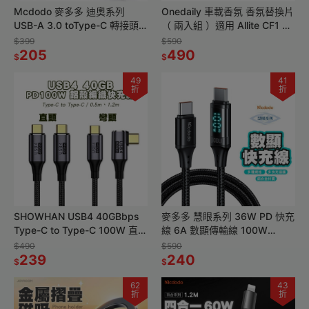
Mcdodo 麥多多 迪奧系列
Onedaily 車載香氛 香氛替換片
USB-A 3.0 toType-C 轉接頭
（ 兩入組 ）適用 Allite CF1 多
lightning 轉接頭
功能車架 專用香氛塊
$399
$590
205
490
$
$
49
41
折
折
SHOWHAN USB4 40GBbps
麥多多 慧眼系列 36W PD 快充
Type-C to Type-C 100W 直頭
線 6A 數顯傳輸線 100W
彎頭 鋁殼編織 PD快充線
Type-C充電 USB 編織線 適用
$490
$590
239
筆電
240
$
$
62
43
折
折