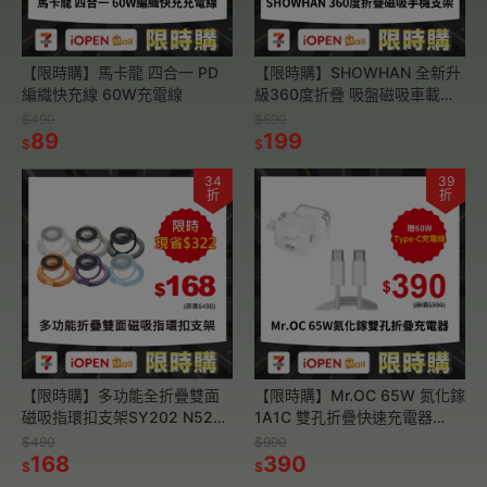
【限時購】馬卡龍 四合一 PD
【限時購】SHOWHAN 全新升
編織快充線 60W充電線
級360度折疊 吸盤磁吸車載支
架手機支架A3
$490
$690
89
199
$
$
34
39
折
折
【限時購】多功能全折疊雙面
【限時購】Mr.OC 65W 氮化鎵
磁吸指環扣支架SY202 N52磁
1A1C 雙孔折疊快速充電器
鐵雙軸三折疊 MagSafe 手機支
+60W雙Type-C編織線1m
$490
$990
架
168
390
$
$