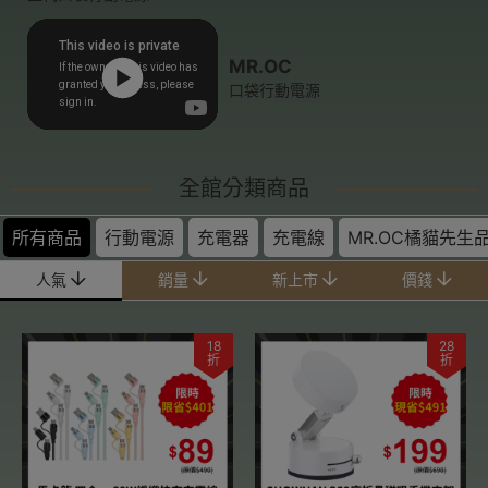
MR.OC
口袋行動電源
全館分類商品
所有商品
行動電源
充電器
充電線
MR.OC橘貓先生
人氣
銷量
新上市
價錢
18
28
折
折