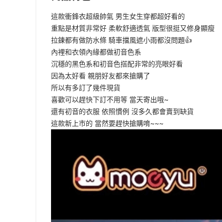
這款衝鋒衣超級帥氣 男生女生穿都超好看的
重點是材質非常好 柔軟舒適透氣 版型很挺又修身顯瘦
拉鍊都有做防水條 騎車擋風遮小雨都沒問題👍
內裡和衣領內緣都做初音色系
沉穩的黑色系和初音色搭配非常的亮眼好看
因為太好看 親朋好友都來搶購了
所以有多訂了幾件現貨
喜歡可以趕快下訂不用等 當天寄出哦~
還有初音的衣服 依照慣例 沒多久都會賣到缺貨
這款新上市的 當然要趕快搶購唷~~~