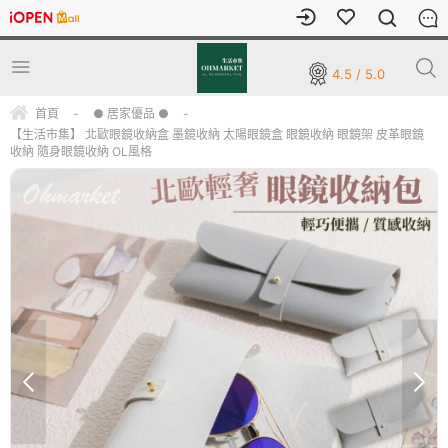
4.5 / 5.0
首頁
-
● 居家優品 ●
-
【生活市集】 北歐眼鏡收納盒 墨鏡收納 太陽眼鏡盒 眼鏡收納 眼鏡架 皮革眼鏡
收納 隨身眼鏡收納 OL風格