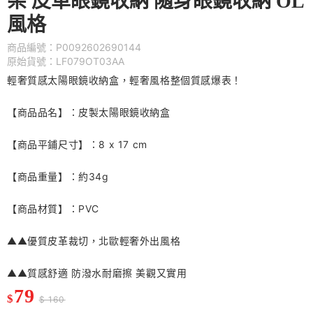
架 皮革眼鏡收納 隨身眼鏡收納 OL
風格
商品編號：P0092602690144
原始貨號：LF079OT03AA
輕奢質感太陽眼鏡收納盒，輕奢風格整個質感爆表！
【商品品名】：皮製太陽眼鏡收納盒
【商品平鋪尺寸】：8 x 17 cm
【商品重量】：約34g
【商品材質】：PVC
▲▲優質皮革裁切，北歐輕奢外出風格
▲▲質感舒適 防潑水耐磨擦 美觀又實用
79
$
$ 160