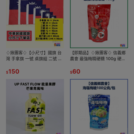
♢揪團客♢【小尺寸】國旗 台
【即期品】♢揪團客♢ 信義鄉
灣 手拿旗 一號 桌旗組 二號 三
農會 最強梅精硬糖 100g 硬糖
號 四號 五號 正六號 伸縮旗桿
糖果 零食 梅子硬糖
1.2m 1.6m 2m
150
60
$
$