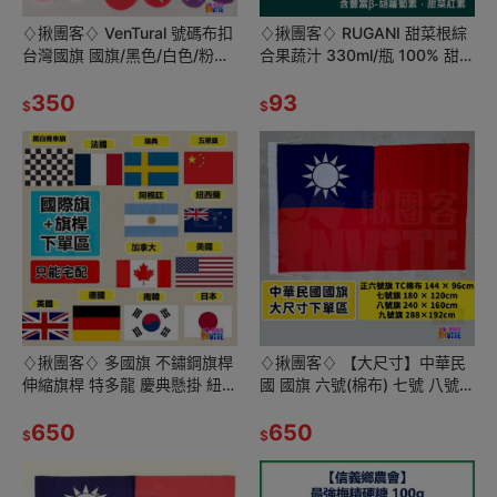
♢揪團客♢ VenTural 號碼布扣
♢揪團客♢ RUGANI 甜菜根綜
台灣國旗 國旗/黑色/白色/粉色/
合果蔬汁 330ml/瓶 100% 甜菜
黃色/綠色/藍色/紅色/透明色 馬
根汁 補給 運動補給 甜菜根
拉松 安全扣
350
93
$
$
♢揪團客♢ 多國旗 不鏽鋼旗桿
♢揪團客♢ 【大尺寸】中華民
伸縮旗桿 特多龍 慶典懸掛 紐西
國 國旗 六號(棉布) 七號 八號
蘭 英國 德國 法國 日本 韓國
九號 登山拍照 遊行活動 會場佈
650
置 球場加油 大樓升旗
650
$
$