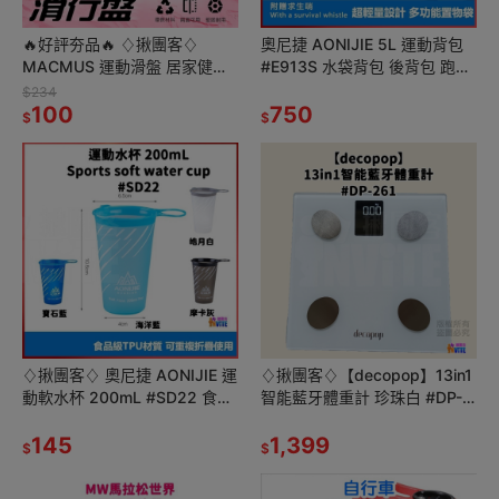
🔥好評夯品🔥 ♢揪團客♢
奧尼捷 AONIJIE 5L 運動背包
MACMUS 運動滑盤 居家健身
#E913S 水袋背包 後背包 跑步
核心訓練 肌肉訓練 攜帶方便 有
越野 三鐵 登山 馬拉松 單車
$234
氧肌力 柔軟度訓練 2片
100
750
$
$
♢揪團客♢ 奧尼捷 AONIJIE 運
♢揪團客♢【decopop】13in1
動軟水杯 200mL #SD22 食品
智能藍牙體重計 珍珠白 #DP-
級TPU材質 可折疊 重複使用 戶
261
外活動越野
145
1,399
$
$