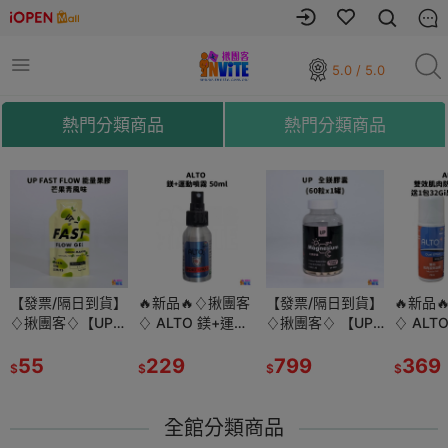
5.0 / 5.0
熱門分類商品
熱門分類商品
隔日到貨】
【發票/隔日到貨】
🔥新品🔥♢揪團客
🔥新品🔥♢揪團客
【發票/隔日到貨】
【發票/隔日到貨】
🔥新品🔥♢揪團客
🔥新品
♢【UP
♢揪團客♢【UP
♢ ALTO 鎂+運動
♢ ALTO 鎂+運動
♢揪團客♢ 【UP
♢揪團客♢ 【UP
♢ ALTO 雙效肌肉
♢ ALT
UP FAST
Sport】UP FAST
噴霧 50ml 肌肉舒
噴霧 50ml 肌肉舒
Sport】UP 全鎂膠
Sport】UP 全鎂膠
防護凝膠 75ml 送1
防護凝膠 
 能量果膠
FLOW 能量果膠
55
緩 跑步 自行車 健
229
緩 跑步 自行車 健
229
囊
799
囊
799
包32Gi果膠 (口味
369
包32Gi
369
$
$
$
$
$
$
$
味 登山
芒果青風味 登山
身 游泳 鐵人三項
身 游泳 鐵人三項
隨機) 肌肉滾珠凝
隨機) 
 三鐵
單車補給 三鐵
運動前後 高強度
運動前後 高強度
膠
膠
全館分類商品