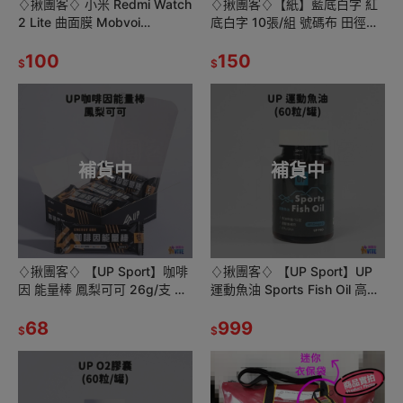
♢揪團客♢ 小米 Redmi Watch
♢揪團客♢【紙】藍底白字 紅
2 Lite 曲面膜 Mobvoi
底白字 10張/組 號碼布 田徑運
TicWatch E3 保護貼 曲面貼
動員 號碼牌 數字牌 挑號碼顏色
100
客製化 可聊聊
150
$
$
補貨中
補貨中
♢揪團客♢ 【UP Sport】咖啡
♢揪團客♢ 【UP Sport】UP
因 能量棒 鳳梨可可 26g/支 輕
運動魚油 Sports Fish Oil 高強
鬆補充 黃金比例 100大卡 適度
度 運動恢復
飽足
68
999
$
$