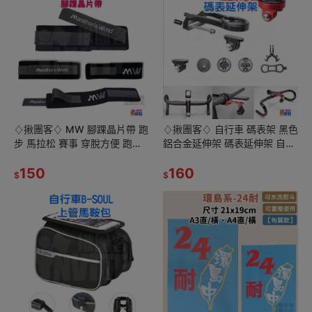
♢揪團客♢ MW 腳踝晶片帶 跑
♢揪團客♢ 自行車 碼表架 黑色
步 馬拉松 賽事 穿脫方便 跑步
鋁合金延伸架 碼表延伸架 自行
晶片帶 馬拉松晶片帶
車碼表座 延伸架 碼表支架 碼錶
150
座
160
$
$