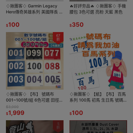
♢揪團客♢ Garmin Legacy
🔥好評夯品🔥 ♢揪團客♢ 手機
Hero傳奇英雄系列 美國隊長 驚
腰包 3色可選 亮粉 天藍 黑色
奇隊長 Saga傳奇星戰 達斯維
達 芮 保護貼
100
350
$
$
67
折
♢揪團客♢ 【布】 號碼布
♢揪團客♢ 【紙】【布】 百馬
001~100號/組 6色可選 田徑運
系列 100馬 初馬 生日馬 號碼
動員 號碼布 號碼牌 數字牌 不
布 宣言 撕不破紙 防水不褪色
$3,000
拆售 藍底白字
1,999
號碼牌
100
$
$
5
折