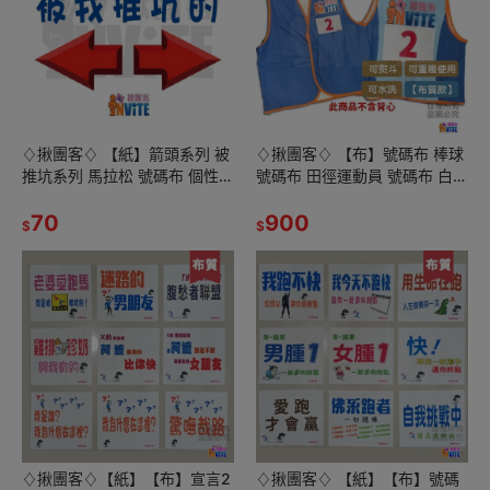
♢揪團客♢ 【紙】箭頭系列 被
♢揪團客♢ 【布】號碼布 棒球
推坑系列 馬拉松 號碼布 個性號
號碼布 田徑運動員 號碼布 白底
碼布 號碼牌 數字牌 客製 可聊
紅字 10張/組 數字牌 號碼牌 挑
聊【D款】
70
號碼 客製化
900
$
$
♢揪團客♢【紙】【布】宣言2
♢揪團客♢ 【紙】【布】號碼