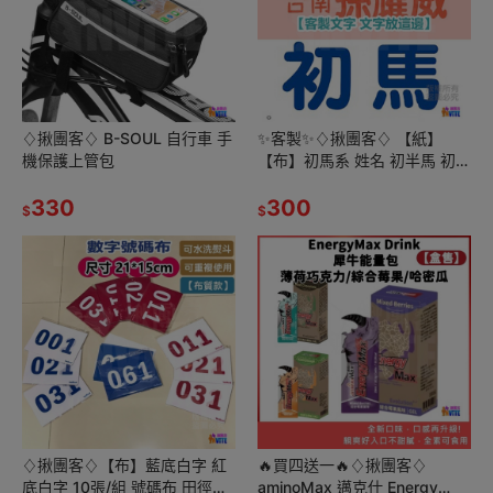
♢揪團客♢ B-SOUL 自行車 手
✨客製✨♢揪團客♢ 【紙】
機保護上管包
【布】初馬系 姓名 初半馬 初馬
初超半馬 初超馬 第N馬 馬拉松
330
生日馬 號碼布
300
$
$
♢揪團客♢【布】藍底白字 紅
🔥買四送一🔥♢揪團客♢
底白字 10張/組 號碼布 田徑運
aminoMax 邁克仕 Energy