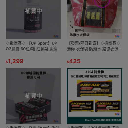
補貨中
♢揪團客♢ 【UP Sport】UP
【發票/隔日到貨】♢揪團客♢
O2膠囊 60粒/罐 紅莧菜 透納
迷你 衣保袋 防潑水 路協衣保袋
葉 萃取 耐力 三鐵 跑步 馬拉松
台北馬 萬金石 國道馬 國際馬
1,299
425
$
$
補貨中
♢揪團客♢ 【UP Sport】咖啡
♢揪團客♢ 32Gi 能量棒 巧克