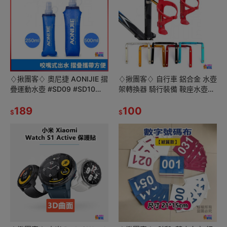
♢揪團客♢ 奧尼捷 AONIJIE 摺
♢揪團客♢ 自行車 鋁合金 水壺
疊運動水壺 #SD09 #SD10
架轉換器 騎行裝備 鞍座水壺轉
250mL 500mL 折疊軟水壺 登
接架 單車坐墊轉換座 腳踏車座
山 露營
189
墊轉換架 水壺架轉接器
100
$
$