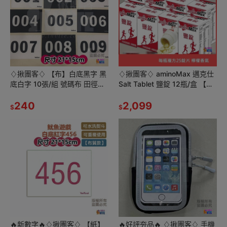
♢揪團客♢ 【布】白底黑字 黑
♢揪團客♢ aminoMax 邁克仕
底白字 10張/組 號碼布 田徑運
Salt Tablet 鹽錠 12瓶/盒 【盒
動員 號碼牌 數字牌 挑號碼顏色
售】 戶外運動登山 戶外工作者
客製化 可聊聊 001
240
流汗
2,099
$
$
🔥新數字🔥♢揪團客♢ 【紙】
🔥好評夯品🔥 ♢揪團客♢ 手機