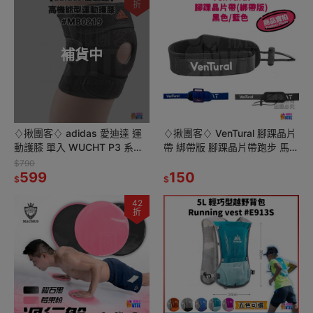
折
補貨中
♢揪團客♢ adidas 愛迪達 運
♢揪團客♢ VenTural 腳踝晶片
動護膝 單入 WUCHT P3 系列
帶 綁帶版 腳踝晶片帶跑步 馬拉
高機能護具 調整型護膝
松 賽事 穿脫方便 MW 跑步晶
$790
#MB0219
599
片帶
150
$
$
42
折