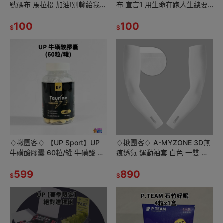
號碼布 馬拉松 加油!別輸給我了
布 宣言1 用生命在跑人生總要
老婆愛跑馬 我是被推坑的！佛
拼一次 快!跟我一起攜手邁向終
系跑者 一切隨緣
100
點 跑馬宣言 拍照留念
100
$
$
♢揪團客♢ 【UP Sport】UP
♢揪團客♢ A-MYZONE 3D無
牛磺酸膠囊 60粒/罐 牛磺酸 專
痕透氣 運動袖套 白色 一雙 男
注力升級 耐力運動者適用 增加
女適用 運動袖套/馬拉松袖套/
運動專
599
防曬袖套/壓力袖套
890
$
$