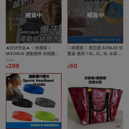
補貨中
補貨中
🔥好評夯品🔥 ♢揪團客♢
♢揪團客♢ 奧尼捷 AONIJIE 防
MACMUS 運動腰帶 收納腰帶
塵蓋 適用 1.5L, 2L, 3L 水袋 軟
揪團客聯名款 烈焰紅 爆汗腰帶
水壺吸管 迪卡儂 2L健行水袋
$599
登山腰帶 貼身腰包 運動
299
適用
50
$
$