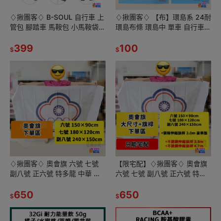
♢揪團客♢ B-SOUL 自行車 上
♢揪團客♢ 【布】環島系 24耐
管包 腳踏車 馬鞍包 小馬鞍袋
環島布條 環島中 單車 自行車
置物袋 復古鋼管車上管袋 單車
號碼布
手機袋 上桿包
399
100
$
$
♢揪團客♢ 奧會旗 六號 七號
【限宅配】♢揪團客♢ 奧會旗
副八號 正六號 特多龍 中華 奧
六號 七號 副八號 正六號 特多
林匹克 委員會會旗
龍 不銹鋼伸縮旗桿 3.8m 4.7m
650
650
$
$