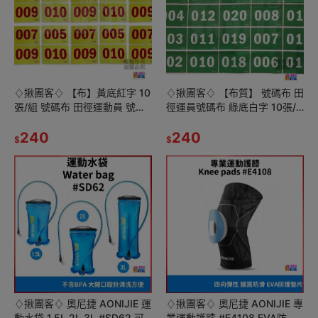
♢揪團客♢ 【布】黃底紅字 10
♢揪團客♢ 【布質】 號碼布 田
張/組 號碼布 田徑運動員 號碼
徑運員號碼布 綠底白字 10張/
牌 數字牌 挑號碼顏色 客製化
組 號碼牌 數字牌 挑號碼顏色
可聊聊 001~100
240
客製化 可聊聊
240
$
$
♢揪團客♢ 奧尼捷 AONIJIE 運
♢揪團客♢ 奧尼捷 AONIJIE 專
動水袋 1.5L 2L 3L #SD62 可
業運動護膝 #E4108 EVA防護