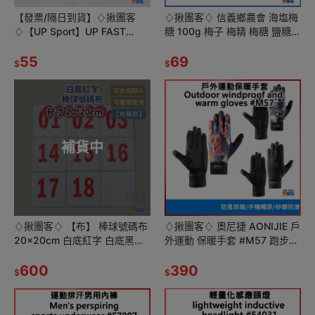
【發票/隔日到貨】♢揪團客
♢揪團客♢ 信義鄉農會 海塩梅
♢【UP Sport】UP FAST
糖 100g 梅子 梅精 梅糖 鹽糖
FLOW 能量果膠 芒果青風味 登
海鹽 純素 小包裝 鹽錠 礦物質
山 單車補給 三鐵
55
登山 三鐵
69
$
$
補貨中
♢揪團客♢ 【布】 棒球號碼布
♢揪團客♢ 奧尼捷 AONIJIE 戶
20x20cm 白底紅字 白底黑字
外運動 保暖手套 #M57 跑步手
01~18號+空白號碼布2張
套 防風手套 運動手套 馬拉松
600
保暖防風 可觸屏
390
$
$