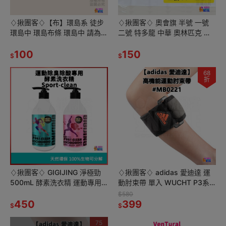
♢揪團客♢【布】環島系 徒步
♢揪團客♢ 奧會旗 半號 一號
環島中 環島布條 環島中 請為我
二號 特多龍 中華 奧林匹克 委
加油 號碼布
員會會旗
100
150
$
$
68
折
♢揪團客♢ GIGIJING 淨極勁
♢揪團客♢ adidas 愛迪達 運
500mL 酵素洗衣精 運動專用
動肘束帶 單入 WUCHT P3系
除臭除酸 綠茶檸檬草 玫瑰薰衣
列 高機能護具 #MB0221
$580
草 抑菌 中性
450
399
$
$
75