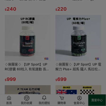
動員 號碼牌 數字牌 挑號碼顏色
Max 犀牛能量包 薄荷巧克力
客製化 可聊聊
240
綜合莓果 哈密瓜
220
$
$
♢揪團客♢ 【UP Sport】UP
♢揪團客♢【UP Sport】UP 電
RC膠囊 60粒入 有氧運動 長距
解力 Plus+ 超馬 鐵人 馬拉松補
離 登山 馬拉松 自行車 三鐵
給 鐵人補給 能量補給 跑步補給
999
運動
699
$
$
賣家中心
首頁
我的收藏
我的通知
購物車
會員中心