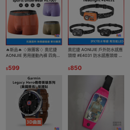
🔥新品🔥 ♢揪團客♢ 奧尼捷
奧尼捷 AONIJIE 戶外防水感應
AONIJIE 男用運動內褲 四角
頭燈 #E4031 防水感應頭燈 跑
(三入) #E7007
步 露營 騎車垂釣 白光 暖白光
599
850
$
$