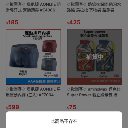
♢揪團客♢ 奧尼捷 AONIJIE 防
♢揪團客♢ 路協衣保袋 防潑水
滑導汗式 運動頭帶 #E4086 導
路協 馬拉松 寄物袋 路跑袋 行
汗帶 透氣吸汗 運動頭巾 髮帶
李袋 全馬半馬 路跑 衣物保管袋
專業防滑 頭巾
185
寄物
425
$
$
補貨中
♢揪團客♢ 奧尼捷 AONIJIE 男
♢揪團客♢ aminoMax 邁克仕
用運動內褲 (三入) #E7004
Super Power 戰立能量包 爆發
AAA級抗菌 速乾排汗 吸濕透氣
型 蘋果 咖啡 三鐵 馬拉松 能量
立體裁剪
599
75
$
$
此商品不存在