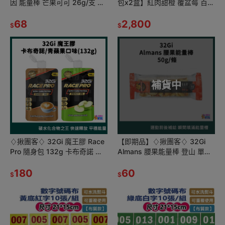
因 能量棒 芒果可可 26g/支 咖
包x2盒】紅肉甜橙 覆盆莓 百香
啡因 營養棒 100卡熱量 鐵人補
果 咖啡 香草 路跑 單車 三鐵 馬
給 自行車補給
68
拉松 補給
2,800
$
$
補貨中
♢揪團客♢ 32Gi 魔王膠 Race
【即期品】♢揪團客♢ 32Gi
Pro 隨身包 132g 卡布奇諾 青
Almans 腰果能量棒 登山 單車
蘋果 能量包
補給 三鐵 超馬 自行車 游泳 運
180
動補給
60
$
$