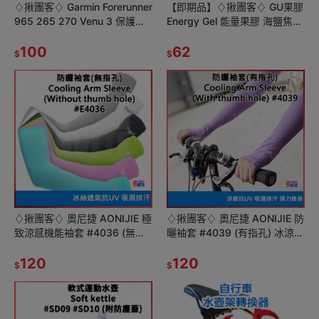
♢揪團客♢ Garmin Forerunner
【即期品】♢揪團客♢ GU果膠
965 265 270 Venu 3 保護貼
Energy Gel 能量果膠 海鹽焦糖
水凝膜 防指紋 手錶貼
草莓香蕉 檸檬 義式咖啡 綜合莓
100
果 巧克力
62
$
$
♢揪團客♢ 奧尼捷 AONIJIE 極
♢揪團客♢ 奧尼捷 AONIJIE 防
致涼感機能袖套 #4036 (無指
曬袖套 #4039 (有指孔) 冰涼防
孔) 高彈力 防曬 涼感紗搭載 透
曬袖套 透氣 防紫外線 男女加大
氣舒適
120
戶外
120
$
$