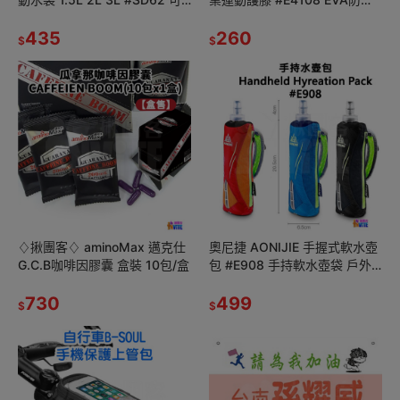
拆吸管 越野 路跑馬拉松 登山
墊搭載 膝蓋護套 透氣高彈力 跑
飲水袋
435
步 騎車 登山
260
$
$
♢揪團客♢ aminoMax 邁克仕
奧尼捷 AONIJIE 手握式軟水壺
G.C.B咖啡因膠囊 盒裝 10包/盒
包 #E908 手持軟水壺袋 戶外
運動 路跑 馬拉松 越野 登山 三
730
鐵
499
$
$