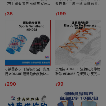
【布】單張 零售 號碼布 魷魚遊
臂包 5色可選 亮橘 亮粉 玫紅
戲 001 456 003 088 數字牌
寶藍 黑色 防潑水 魔鬼氈 慢跑
號碼牌 數字
35
散步 單車
199
$
$
♢揪團客♢ 【絕版商品】 奧尼
奧尼捷 AONIJIE 運動反光伸縮
捷 AONIJIE 運動跑步護腕(2入)
鞋帶 #E4055 免綁彈力 反光彈
#E4098 手腕套 路跑越野跑 棒
性鞋帶 快穿鞋帶 懶人鞋帶
球排球羽球
290
99
$
$