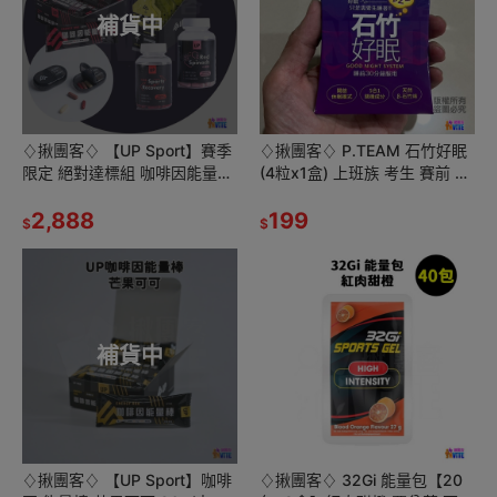
補貨中
♢揪團客♢ 【UP Sport】賽季
♢揪團客♢ P.TEAM 石竹好眠
限定 絕對達標組 咖啡因能量棒
(4粒x1盒) 上班族 考生 賽前 選
FAST能量果膠 O2膠囊 RC膠囊
手 睡眠困擾 機師 空姐 出差 出
UP膠囊收納盒
2,888
國
199
$
$
補貨中
♢揪團客♢ 【UP Sport】咖啡
♢揪團客♢ 32Gi 能量包【20