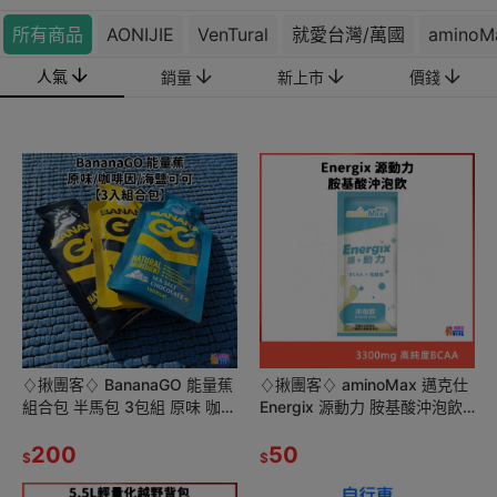
所有商品
AONIJIE
VenTural
就愛台灣/萬國
aminoM
人氣
銷量
新上市
價錢
♢揪團客♢ BananaGO 能量蕉
♢揪團客♢ aminoMax 邁克仕
組合包 半馬包 3包組 原味 咖啡
Energix 源動力 胺基酸沖泡飲
因 海鹽可可 BananaGo
BCAA+ 9600 沖泡胺基酸 跑步
200
50
$
$