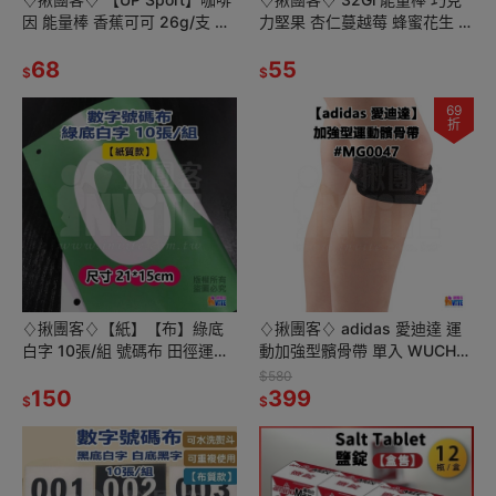
因 能量棒 香蕉可可 26g/支 咖
力堅果 杏仁蔓越莓 蜂蜜花生 補
啡因 營養棒 100卡熱量 鐵人補
給 登山 路跑 單車 三鐵 馬拉松
給 自行車補給
68
蛋白棒
55
$
$
69
折
♢揪團客♢【紙】【布】綠底
♢揪團客♢ adidas 愛迪達 運
白字 10張/組 號碼布 田徑運動
動加強型髕骨帶 單入 WUCHT
員 號碼牌 數字牌 挑號碼顏色
P3 高機能 髕骨加壓帶
$580
客製化 可聊聊
150
#MG0047
399
$
$