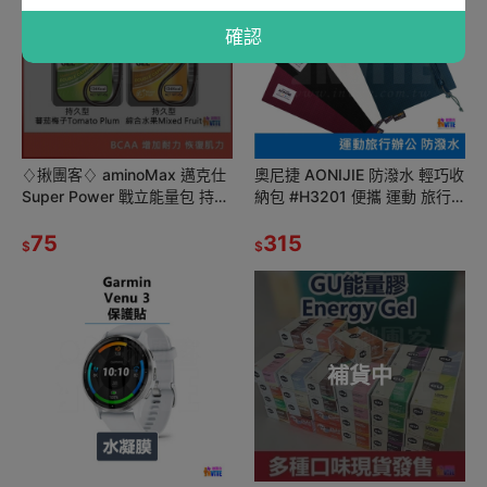
確認
補貨中
♢揪團客♢ aminoMax 邁克仕
奧尼捷 AONIJIE 防潑水 輕巧收
Super Power 戰立能量包 持久
納包 #H3201 便攜 運動 旅行
型 蕃茄梅子 綜合水果 三鐵 馬
辦公 YKK防潑水
拉松
75
315
$
$
補貨中