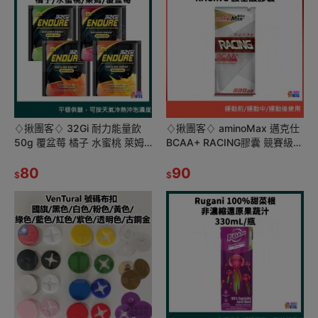
♢揪團客♢ 32Gi 耐力能量飲
♢揪團客♢ aminoMax 邁克仕
50g 覆盆莓 橘子 水蜜桃 萊姆
BCAA+ RACING膠囊 競賽級
路跑 單車 三鐵 馬拉松 耐力飲
胺基酸 高強度 激烈賽事 耐力運
80
動 補給
90
$
$