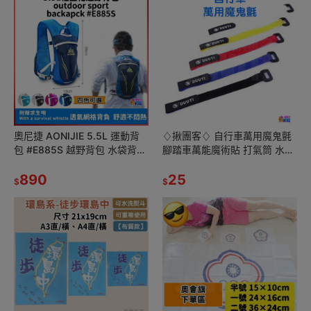
奧尼捷 AONIJIE 5.5L 運動背
♢揪團客♢ 自行車萬用魔鬼氈
包 #E885S 越野背包 水袋背包
腳踏車萬能魔術貼 打氣筒 水壺
路跑背包 馬拉松背包 登山背包
頭燈 尾燈 變速線 外管 通通都
890
能綁 黑Black 單入
25
$
$