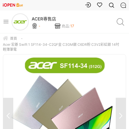
ACER專售店
-
商品:
17
首頁
-
Acer 宏碁 Swift 1 SF114-34-C2QF金 C3GM銀 C6DR粉 C3V2彩虹銀 14吋
輕薄筆電