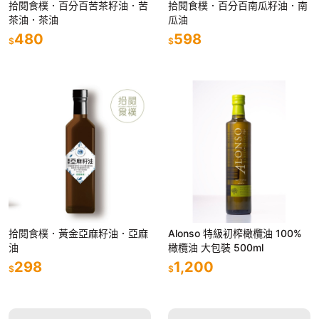
拾閱食樸．百分百苦茶籽油．苦
拾閱食樸．百分百南瓜籽油．南
茶油．茶油
瓜油
480
598
$
$
拾閱食樸．黃金亞麻籽油．亞麻
Alonso 特級初榨橄欖油 100%
油
橄欖油 大包裝 500ml
298
1,200
$
$