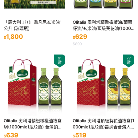
「義大利🇮🇹」喬凡尼玄米油1
Olitalia 奧利塔精緻橄欖油/葡萄
公升 (玻璃瓶)
籽油/玄米油/頂級葵花油(1000
ml)4種口味可選
1,800
629
$
$
$899
91
77
折
折
Olitalia 奧利塔精緻橄欖油禮盒
Olitalia 奧利塔頂級葵花油禮盒(1
組(1000mlx1瓶/2瓶) 台灣銷售
000mlx1瓶/2瓶)最適合台灣人
第1
的大火快炒烹調方式 耐高溫
639
519
$
$