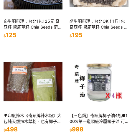
👍生酮料理：台北1包125元 奇
🌾生酮料理：台北OK！1斤1包
亞籽 鼠尾草籽 Chia Seeds 奇亞
奇亞籽 鼠尾草籽 Chia Seeds 奇
子 奇異籽 另有椰子油 辣木粉
亞子 奇異籽 另有椰子油 辣木粉
125
195
$
$
🌳印度辣木《奇蹟牌辣木粉》大
【三色貓】奇蹟牌椰子油4瓶●1
包純天然辣木葉粉，也有椰子油,
00%第一道頂級冷壓椰子油 可
黎麥,奇亞子，也有辣木膠囊 買
以食用、漱口、按摩油、護唇
498
998
$
$