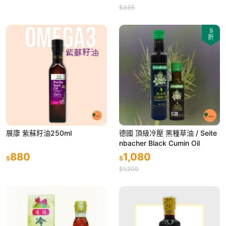
$335
9
折
展康 紫蘇籽油250ml
德國 頂級冷壓 黑種草油 / Seite
nbacher Black Cumin Oil
880
1,080
$
$
$1,200