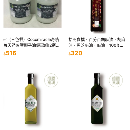
✅（三色貓）Cocomiracle奇蹟
拾閱食樸．百分百胡麻油．胡麻
牌天然冷壓椰子油優惠組!2瓶椰
油．黑芝麻油．麻油．100%麻
子油旅遊菲律賓宿霧長灘島手信
油
516
320
$
$