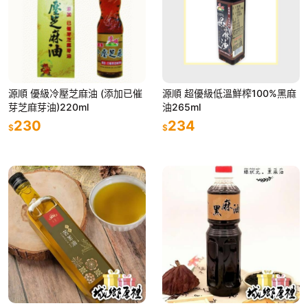
源順 優級冷壓芝麻油 (添加已催
源順 超優級低溫鮮榨100%黑麻
芽芝麻芽油)220ml
油265ml
230
234
$
$