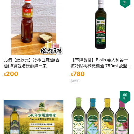
折
北港【臻狀元】冷榨白麻油(香
【布緯食聊】Biolio 義大利第一
油) #買就贈送麵線ㄧ束
道冷壓初榨橄欖油 750ml 歐盟
認證
200
780
$
$
$850
69
折