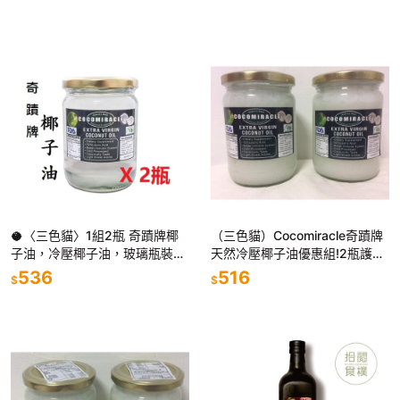
三包多件優惠 可以烘焙 料理
膏、助曬油、嬰兒油、護髮油
🥥〈三色貓〉1組2瓶 奇蹟牌椰
（三色貓）Cocomiracle奇蹟牌
子油，冷壓椰子油，玻璃瓶裝，
天然冷壓椰子油優惠組!2瓶護髮
可以油漱和直接飲用
護膚保濕助曬油按摩油菲律賓
536
516
$
$