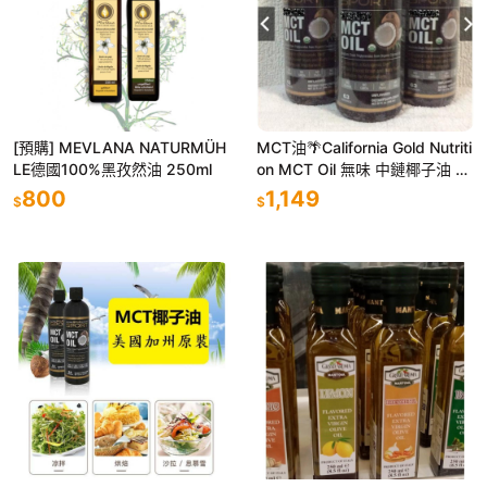
[預購] MEVLANA NATURMÜH
MCT油🌴California Gold Nutriti
LE德國100%黑孜然油 250ml
on MCT Oil 無味 中鏈椰子油 9
46ml 生酮 中鏈油
800
1,149
$
$