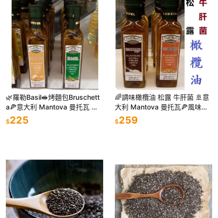
🌿羅勒Basil🥪烤麵包Bruschett
🌈調味橄欖油 松露 牛肝菌 🚢意
a🍕意大利 Mantova 曼托瓦 風
大利 Mantova 曼托瓦🍕風味橄
味橄欖油 250ml 調味橄欖油
欖油 松露油 黑松露油 牛肝菌油
225
259
$
$
意大利香菇 蘑菇油