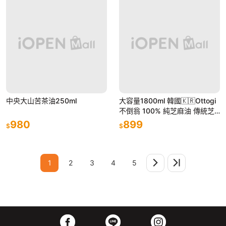
中央大山苦茶油250ml
大容量1800ml 韓國🇰🇷Ottogi
不倒翁 100% 純芝麻油 傳統芝
麻油1.8L 韓國芝麻油 麻油 純麻
980
899
$
$
油 香油
1
2
3
4
5