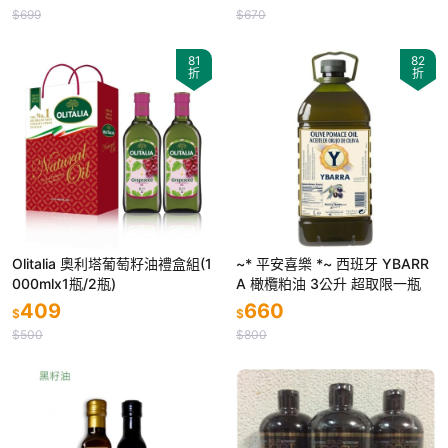
$699
$670
81
82
折
折
Olitalia 奧利塔葡萄籽油禮盒組(1
~* 平安喜樂 *~ 西班牙 YBARR
000mlx1瓶/2瓶)
A 橄欖粕油 3公升 超取限一瓶
409
660
$
$
$500
$800