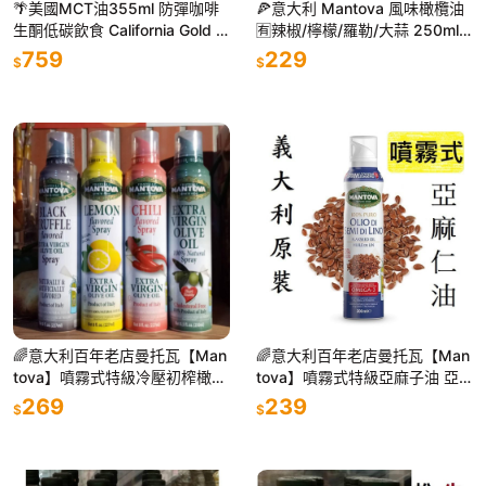
🌴美國MCT油355ml 防彈咖啡
🍕意大利 Mantova 風味橄欖油
生酮低碳飲食 California Gold N
🈶辣椒/檸檬/羅勒/大蒜 250ml
utrition 中鏈脂肪酸椰子油
曼托瓦調味橄欖油Bruschetta
759
229
$
$
🌈意大利百年老店曼托瓦【Man
🌈意大利百年老店曼托瓦【Man
tova】噴霧式特級冷壓初榨橄欖
tova】噴霧式特級亞麻子油 亞
油250ml 也有黑松露風味.辣椒 .
麻仁油 亞麻籽油 Flax seed Oil
269
239
$
$
蒜味 .檸檬
噴霧油