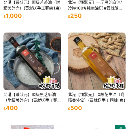
北港【臻狀元】頂級苦茶油（附
北港【臻狀元】一斤黑芝麻油/
精美外盒）(買就送手工麵線1束)
冷壓100%純麻油💥 #買就贈送
麵線ㄧ束
1,000
250
$
$
北港【臻狀元】頂級黑芝麻油
北港【臻狀元】頂級花生油（附
（附精美外盒）(買就送手工麵
精美外盒）(買就送手工麵線1束)
線1束)
400
500
$
$
91