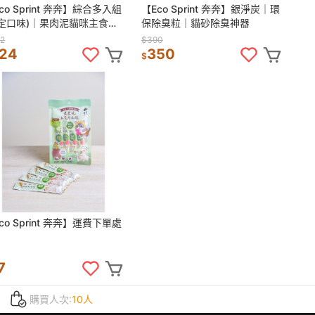
co Sprint 奔奔】綜合多入組
【Eco Sprint 奔奔】銀淨炭｜環
固定口味)｜果肉泥貓咪主食餐
保除臭粒｜貓砂除臭神器
｜90%高含肉量 貓主食 無膠
2
$390
榖
24
350
$
co Sprint 奔奔】運費下單處
7
購買人次:
10人