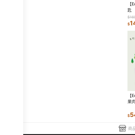
【E
匙
$16
1
$
【E
果
肉量
5
$
商品