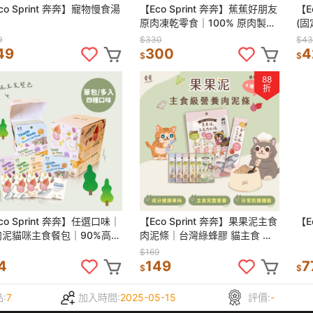
co Sprint 奔奔】寵物慢食湯
【Eco Sprint 奔奔】蕉蕉好朋友
【E
原肉凍乾零食｜100% 原肉製
(
成、添加青蕉粉護腸道
包
9
$330
$43
無
49
300
4
$
$
88
折
co Sprint 奔奔】任選口味｜
【Eco Sprint 奔奔】果果泥主食
【E
肉泥貓咪主食餐包｜90%高含
肉泥條｜台灣綠蜂膠 貓主食 無
 貓主食 無膠無榖
膠 無調味劑 無澱粉料
$169
4
149
7
$
$
:
7
加入時間:
2025-05-15
評價:
-