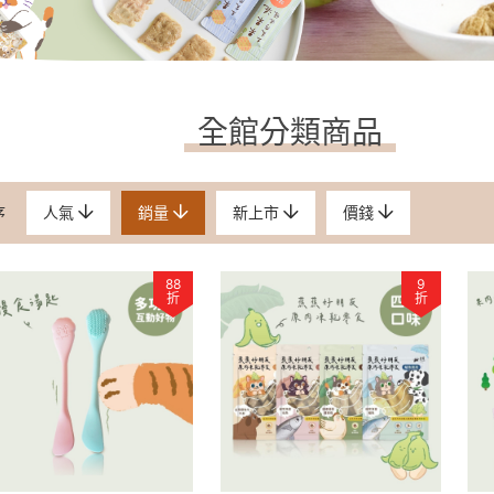
全館分類商品
序
人氣
銷量
新上市
價錢
88
9
折
折