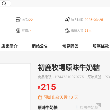
商品:
22
加入時間:
2025-03-25
評價:
-
購買人次:
53人
店家簡介
網站公告
常見問答
服務條款
初鹿牧場原味牛奶糖
商品編號：
P7447310970775
原始貨號：
P7
215
$
預計出貨天數
10
天
原味牛奶糖
原味牛奶糖