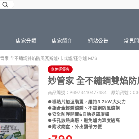
店家分類
店家簡介
網站公告
常見
管家 全不鏽鋼雙焰防風瓦斯爐/卡式爐/迷你爐 M7S
享免運優惠
妙管家 全不鏽鋼雙焰防風
商品編號：
P6973410477484
原始貨號：
03
●導熱片加溫裝置，維持3.2kW大火力
●鋁合金輕體爐體、不鏽鋼防風爐架
●安全防護開關&自動退罐旋鈕
●多孔散熱底版，避免爐內溫度過高
●附收納盒，外出攜帶方便