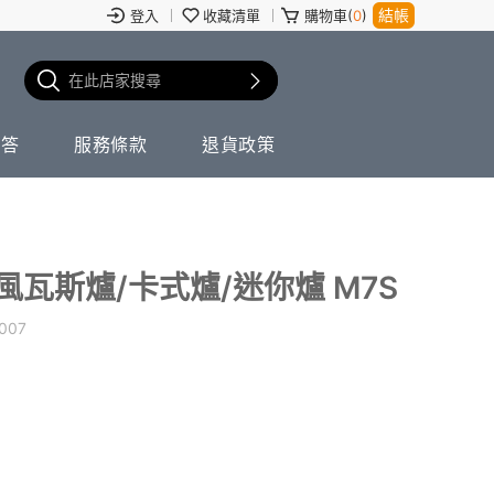
結帳
登入
收藏清單
購物車(
0
)
問答
服務條款
退貨政策
瓦斯爐/卡式爐/迷你爐 M7S
007