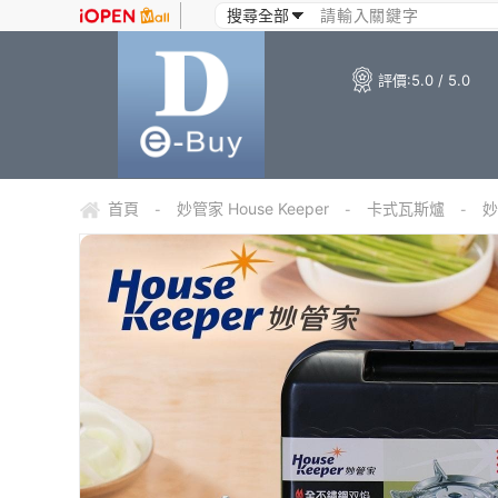
評價:
5.0 / 5.0
首頁
妙管家 House Keeper
卡式瓦斯爐
妙
-
-
-