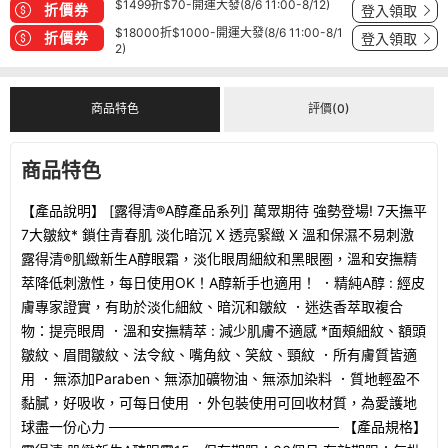
$1499折$70-開運大發(8/6 11:00-8/12)
折價券
登入領取
$18000折$1000-開運大發(8/6 11:00-8/1
折價券
登入領取
2)
商品特色
評價(0)
商品特色
【產品說明】 [露得清®A醇產品系列] 萬眾期待 強勢登場! 7天撫平
7大皺紋* 鎖住青春肌 淡化暗沉 X 透亮緊緻 X 溫和保濕不易刺激
露得清®肌緻新生A醇眼霜，淡化眼周細紋和黑眼圈，溫和安撫精
萃降低刺激性，每日使用OK！A醇新手也適用！ ．精純A醇 : 經皮
膚專家證實，有助於淡化細紋、暗沉和皺紋 ．迷迭香萃取複合
物：提亮眼周 ．溫和安撫精萃 : 減少肌膚不適感 *面頰細紋、額頭
皺紋、眉間皺紋、法令紋、嘴角紋、笑紋、頸紋 ．所有膚質皆適
用 ．無添加Paraben、無添加礦物油、無添加染料 ．質地輕盈不
黏膩，好吸收，可每日使用 ．外包裝使用可回收材質，為愛護地
球盡一份心力 ─────────────────────── 【產品規格】