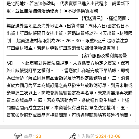
是宅配地址 若無法修改時，代表賣家已進入出貨程序，請重新下
單，並且無法補償活動優惠！ ❌不提供換貨服務
─────────────────────── 【配送資訊】 ▪️運送範圍：
無配送外島地區及海外地區⚠️ ▪️出貨時間：周休六日/國定假日不
出貨！訂單結帳隔日安排出貨，若遇缺貨將於7-14天出貨 ▪️材積限
制： 超商運送材積限制為26 * 26 * 30、限重5公斤 超取請注意
訂單總材積⚠️，若超材導致訂單取消無法補償活動優惠哦！
─────────────────────── 【客戶服務及權利義務聲
明】 一、此商城對違反法律規定、未遵循雙方約定之買家，保有
終止該帳號訂單之權利。 二、當您於此商城完成下單結帳，即視
為已清楚了解並同意商品金額以及所有約定服務項目。 三、消費
者於六個月內至本商城訂購之商品發生無故取消訂單、到貨未取或
棄單達三次以上，商城會將帳號設定為黑名單，未來將無法再次購
買本商城商品。 四、若商品活動內容、系統運作發生錯誤，上述
問題區間內成立之訂單，本商城保有出貨訂單之決定權利。 五、
買家如對服務或商品有相關問題，可透過聊聊聯絡客服進行詢問。
商品:
123
加入時間:
2024-10-08