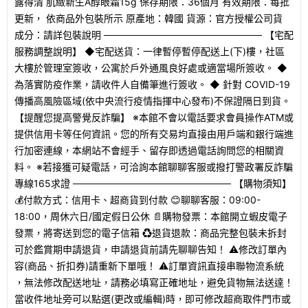
露得清 肌緻新生A醇眼霜15g 保存期限：36個月 有效期限：每批
更新， 依商品外包裝所示 原產地：韓國 貨源：官方授權公司貨
成分：請詳包裝說明 ─────────────────────── 【宅配
服務調整說明】 ◆宅配送貨：一律暫停暫停配送上(下)樓，社區
大樓於管理室簽收，公寓於戶外通風良好處或適當場所簽收。 ◆
為落實防疫作業，請收件人自備筆進行簽收。 ◆ 針對 COVID-19
傳播高風險區域(依中央流行疫情指揮中心發布)不保證隔日到貨。
【提醒您提高警覺反詐騙】 ※本館不會以電話要求會員操作ATM或
提供信用卡等任何資訊。您的所有交易均直接由用戶端和銀行端進
行加密連線，本網站不會經手、留存即透過電話詢問您的相關資
料。 ※若接獲可疑電話，可洽詢本館聊聊客服或撥打警政署反詐騙
專線165求證 ─────────────────────── 【購物須知】
💰付款方式：信用卡、超商貨到付款 😊聊聊客服：09:00-
18:00，周休六日/國定假日公休 📄購物發票：本館開立蝦皮電子
發票，將寄送到您的電子信箱 ♻退貨退款：商品完整包裝未拆封
可於鑑賞期申請退貨，申請退貨前請先聊聊告知！ ⚠️修改訂單內
容(商品、折扣券)請重新下單哦！ ⚠️訂單資訊直接串聯物流系統
，無法修改配送地址，請務必填寫正確地址，避免貨物無法送達！
當收件地址旁可以點選(更改或編輯)時，即可修改超商取件門市或