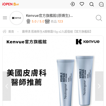
Kenvue官方旗艦館(原嬌生)
｜李施德霖/艾惟諾/露得清/落
5.0 / 5.0
商品:
123
建/嬌生/歐碧
首頁
-
露得清 肌緻新生A醇眼霜15g x2入超值組【官方旗艦館】