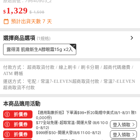
原始貨號：79640903_2
1,329
$
$ 1,598
預計出貨天數
7
天
選擇商品選項
(1規格)
露得清 肌緻新生A醇眼霜15g x2入
付款方式：
超商取貨付款 / 線上刷卡 / 刷卡分期 / 超商代碼繳費 /
ATM 轉帳
運送方式：
宅配 / 常溫7-ELEVEN超商取貨付款 / 常溫7-ELEVEN
超商取貨不付款
本商品適用活動
【適用點數折抵】下單滿$99+折20點贈中美式(8/1-8/31 限1
折價券
0,000份)
$77全站免運-超取常溫-開運大發 (8/6 10:0
折價券
登入領取
0-8/12)
$999折$50-開運大發(8/6 11:00-8/12)
折價券
登入領取