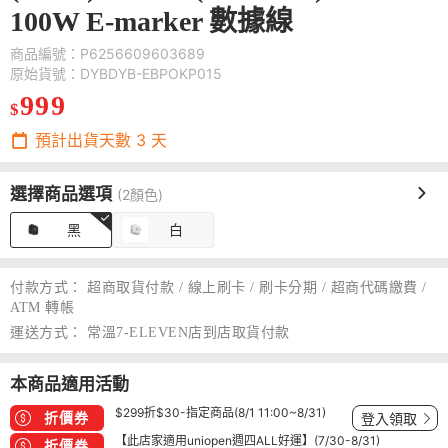
100W E-marker 數據線
商品編號：P6256609603689
原始貨號：DYBDYB-EBPOKP015
999
$
預計出貨天數
3
天
選擇商品選項
(2顏色)
黑
白
付款方式：
超商取貨付款 / 線上刷卡 / 刷卡分期 / 超商代碼繳費 /
ATM 轉帳
運送方式：
常溫7-ELEVEN店到店取貨付款
本商品適用活動
$299折$30-指定商品(8/1 11:00~8/31)
折價券
登入領取
【此店家適用uniopen週四ALL好運】(7/30-8/31)
折價券