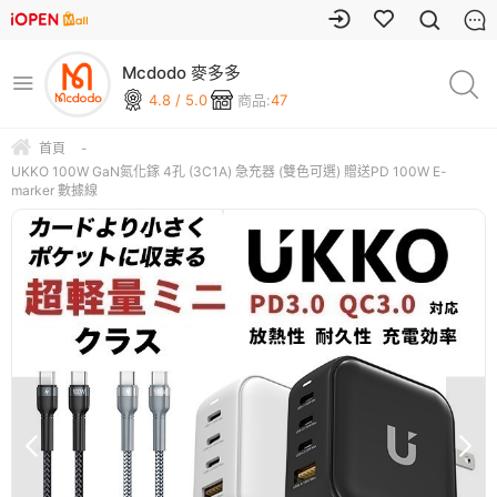
Mcdodo 麥多多
4.8 / 5.0
商品:
47
首頁
-
UKKO 100W GaN氮化鎵 4孔 (3C1A) 急充器 (雙色可選) 贈送PD 100W E-
marker 數據線