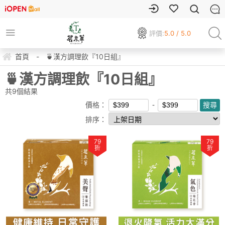
評價:
5.0 / 5.0
首頁
-
🍵漢方調理飲『10日組』
🍵漢方調理飲『10日組』
共
9
個結果
價格：
排序：
79
79
折
折