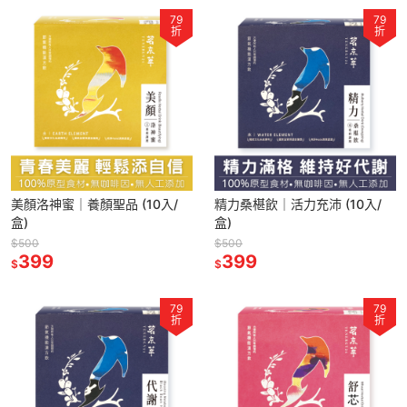
79
79
折
折
美顏洛神蜜｜養顏聖品 (10入/
精力桑椹飲｜活力充沛 (10入/
盒)
盒)
$500
$500
399
399
$
$
79
79
折
折