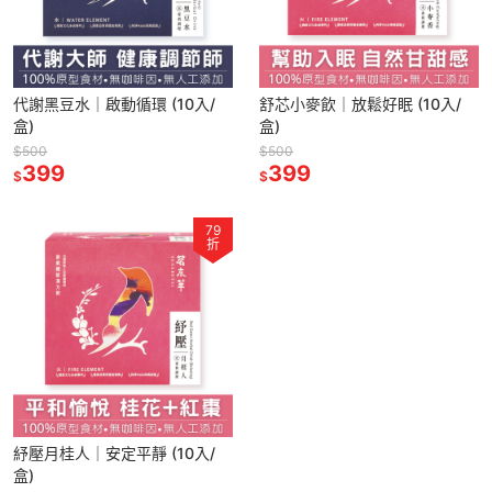
代謝黑豆水｜啟動循環 (10入/
舒芯小麥飲｜放鬆好眠 (10入/
盒)
盒)
$500
$500
399
399
$
$
79
折
紓壓月桂人｜安定平靜 (10入/
盒)