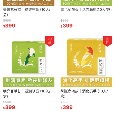
美聲紫蘇飲｜穩健守護 (10入/
氣色菊花香｜活力續航(10入/盒)
盒)
$500
$500
399
399
$
$
79
79
折
折
明亮百草甘｜滋潤明亮 (10入/
解膩烏梅飲｜消化高手 (10入/
盒)
盒)
$500
$500
399
399
$
$