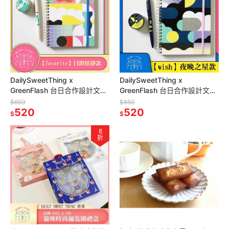
DailySweetThing x
DailySweetThing x
GreenFlash 台日合作設計文具
GreenFlash 台日合作設計文具
【favorite】日間恬靜款
【wish】夜晚之星款
$650
$650
520
520
$
$
8
折