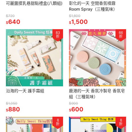
可麗露摸乳巷甜點禮盒(八顆組)
彰化的一天 空間香氛噴霧
Room Spray（三種氣味）
$720
$1,800
640
1,500
$
$
83
66
折
折
沿海的一天 護手霜組
鹿港的一天 香氛冷製皂 香氛皂
組（三種氣味）
$1,050
$900
880
600
$
$
8
8
折
折