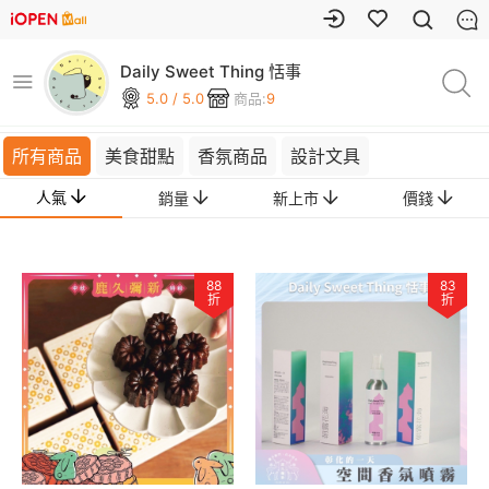
Daily Sweet Thing 恬事
5.0 / 5.0
商品:
9
所有商品
美食甜點
香氛商品
設計文具
人氣
銷量
新上市
價錢
88
83
折
折