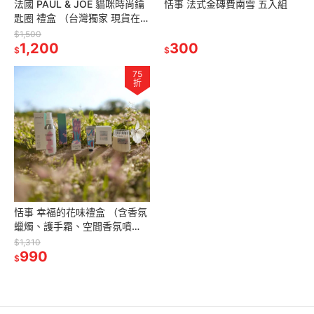
法國 PAUL & JOE 貓咪時尚鑰
恬事 法式金磚費南雪 五入組
匙圈 禮盒 （台灣獨家 現貨在
台）
$1,500
1,200
300
$
$
75
折
恬事 幸福的花味禮盒 （含香氛
蠟燭、護手霜、空間香氛噴
霧）
$1,310
990
$