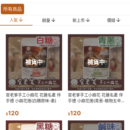
所有商品
人氣
銷量
新上市
價錢
補貨中
補貨中
官老爹手工小麻花 花蓮名產 伴
官老爹手工小麻花 花蓮名產 伴
手禮 小麻花捲(白糖原味-素)
手禮 小麻花捲(青蔥-植物五辛
素)
120
120
$
$