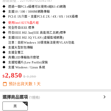
原始貨號：2211080102092187
◆
透過一個PCI-e插槽可以使用4組RJ-45網路
◆
支援10 / 100 / 1000M網路傳輸
◆
PCI-E 1X介面，支援PCI-E 2X / 4X / 8X / 16X插槽
◆
使用Intel 82576晶片組
◆
完全符合IEEE 標準
◆
符合IEEE 802.3az(EEE 高能效乙太網)標準
◆
支援IEEE 802.1Q VLAN (虛擬區域網路)
注意：目前Windows 10環境無法使用VLAN功能
◆
支援大型封包傳輸
◆
支援全雙工
◆
具備LED傳輸指示燈號
◆
支援短鐵片(Low Profile)安裝
◆
支援 Windows / Linux 系統
2,850
$
$ 3,250
預計出貨天數
1
天
選擇商品選項
(1規格)
黑