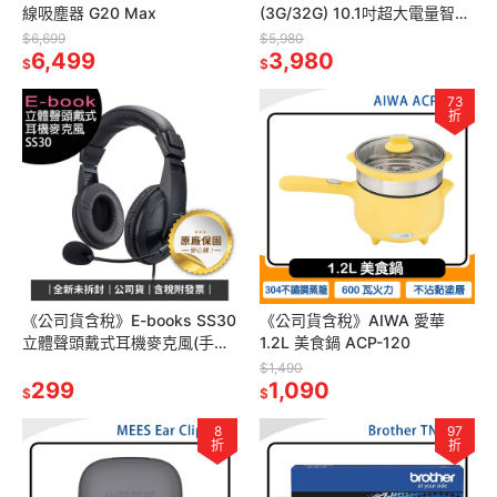
線吸塵器 G20 Max
(3G/32G) 10.1吋超大電量智慧
平板~送精美皮套+玻璃保貼
$6,699
$5,980
6,499
3,980
$
$
73
折
《公司貨含稅》E-books SS30
《公司貨含稅》AIWA 愛華
立體聲頭戴式耳機麥克風(手機/
1.2L 美食鍋 ACP-120
電腦兩用)
$1,490
299
1,090
$
$
8
97
折
折