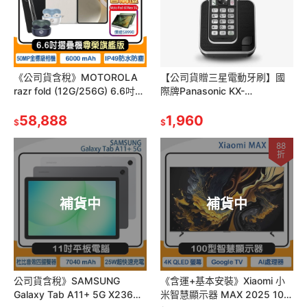
《公司貨含稅》MOTOROLA
【公司貨贈三星電動牙刷】國
razr fold (12G/256G) 6.6吋摺
際牌Panasonic KX-
疊手機(尊榮旗艦版)~送首購禮
TGD310TW /KX-TGD310 中
58,888
文無線電話
1,960
$
$
88
折
補貨中
補貨中
公司貨含稅》SAMSUNG
《含運+基本安裝》Xiaomi 小
Galaxy Tab A11+ 5G X236
米智慧顯示器 MAX 2025 100