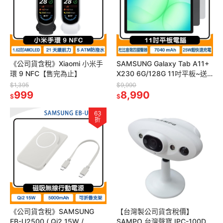
《公司貨含稅》Xiaomi 小米手
SAMSUNG Galaxy Tab A11+
環 9 NFC【售完為止】
X230 6G/128G 11吋平板~送
原廠皮套
$1,395
$9,990
999
8,990
$
$
63
折
《公司貨含稅》SAMSUNG
【台灣製公司貨含稅價】
EB-U2500 ( Qi2 15W /
SAMPO 台灣聲寶 IPC-100D雲