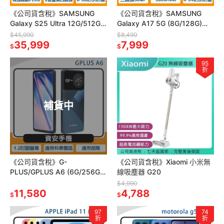
《公司貨含稅》SAMSUNG
《公司貨含稅》SAMSUNG
Galaxy S25 Ultra 12G/512G
Galaxy A17 5G (8G/128G)
6.9吋
6.7吋智慧型手機
$45,990
$8,490
35,999
7,999
$
$
95
折
補貨中
《公司貨含稅》G-
《公司貨含稅》Xiaomi 小米無
PLUS/GPLUS A6 (6G/256G)
線吸塵器 G20
6.8吋雙螢幕智慧型認證資安機
$4,990
11,580
4,788
$
$
97
74
折
折