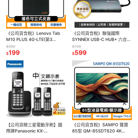
《公司貨含稅》Lenovo Tab
《公司貨含稅》聯強國際
M10 PLUS 4G-LTE(第3
SYNNEX USB-C HUB+ 六合一
代)10.61吋平板專用可立式撞
PD高速多功能轉接器TC038-
$990
$799
色皮套
199
Plus【售完為止】
599
$
$
【公司貨贈三星電動牙刷】國
《公司貨含稅》SAMPO 聲寶
際牌Panasonic KX-
85型 QM-85SDT620 4K
TGD313TW DECT數位無線電
QLED液晶電視/顯示器