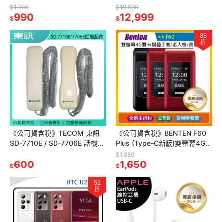
牙耳機
手機
$1,290
$19,990
990
12,999
$
$
88
折
《公司貨含稅》TECOM 東訊
《公司貨含稅》BENTEN F60
SD-7710E / SD-7706E 話機專
Plus (Type-C新版)雙螢幕4G雙
用話筒(聽筒)、捲線
卡摺疊手機/老人機/長輩機/工
$1,880
600
作手機-單配
1,650
$
$
52
折