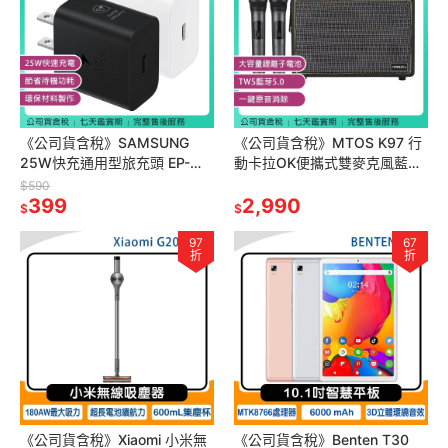
《公司貨含稅》SAMSUNG
《公司貨含稅》MTOS K97 行
25W快充通用型旅充頭 EP-
動卡拉OK便攜式雙麥克風藍牙
T2510 (iPhone適用)~送傳輸充
歡唱音響組~送平底鍋+不銹鋼
$590
電線二選一
399
神奇調味罐
2,990
$
$
97
67
折
折
《公司貨含稅》Xiaomi 小米無
《公司貨含稅》Benten T30