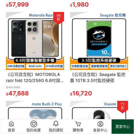
57,999
100W線
1,980
$
$
96
折
《公司貨含稅》MOTOROLA
《公司貨含稅》Seagate 監控
razr fold 12G/256G 6.6吋摺
鷹 10TB 3.5吋監控硬碟
疊機~送Rollink21吋摺疊行李箱
$49,988
47,888
16,720
$
$
77
折
賣家中心
首頁
我的收藏
我的通知
購物車
會員中心