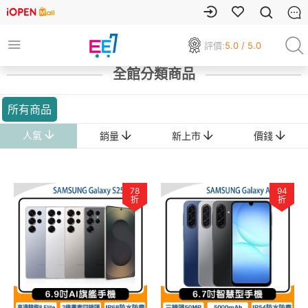
評價:
5.0 / 5.0
全館分類商品
所有商品
人氣
銷量
新上市
價錢
78
94
折
折