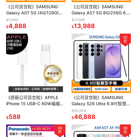
《公司貨含稅》SAMSUNG
《公司貨含稅》SAMSUNG
Galaxy A07 5G (4G/128G)
Galaxy A57 5G 8G/256G 6.7
6.7吋大電量手機
吋手機
$7,490
$17,990
4,888
13,988
$
$
92
折
《原廠公司貨含稅》APPLE
《公司貨含稅》SAMSUNG
iPhone 15 USB-C 60W編織充
Galaxy S26 Ultra 6.9吋智慧型
電連接線1M(TypeC to TypeC)
手機~送原廠45W充電器
$50,900
588
46,888
$
$
99
66
折
折