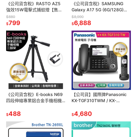
《公司貨含稅》RASTO AZ5
《公司貨含稅》SAMSUNG
強效15W電擊式捕蚊燈【售完
Galaxy A17 5G (6G/128G)
為止】
6.7吋智慧型手機
$880
$8,990
799
6,888
$
$
《公司貨含稅》E-books N69
【公司貨】國際牌Panasonic
四段伸縮專業鋁合金手機相機
KX-TGF310TWM / KX-
三腳架
TGF310 無線電話
488
4,680
$
$