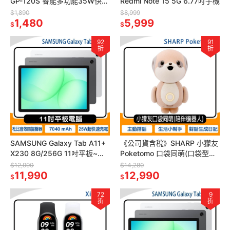
GP-120S 睿能多功能35W快充
Redmi Note 15 5G 6.77吋手機
行動電源20000mAh~贈硬殼
$1,890
$8,999
收納包X-419
1,480
5,999
$
$
92
91
折
折
SAMSUNG Galaxy Tab A11+
《公司貨含稅》SHARP 小獴友
X230 8G/256G 11吋平板~送
Poketomo 口袋同萌(口袋型陪
原廠皮套+25W充電器
伴機器人)
$12,990
$14,280
11,990
12,990
$
$
72
9
折
折