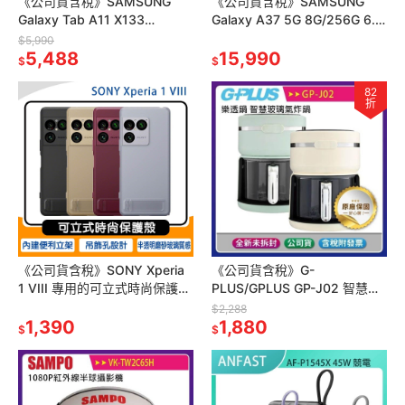
《公司貨含稅》SAMSUNG
《公司貨含稅》SAMSUNG
Galaxy Tab A11 X133
Galaxy A37 5G 8G/256G 6.7
(4G/64G) 8.7吋平板電腦
吋手機~送三星25W旅充+易聲
$5,990
5,488
藍牙耳機
15,990
$
$
82
折
《公司貨含稅》SONY Xperia
《公司貨含稅》G-
1 VIII 專用的可立式時尚保護殼
PLUS/GPLUS GP-J02 智慧玻
XQZ-CBGE~送玻璃保貼
璃氣炸鍋(樂透鍋)
$2,288
1,390
1,880
$
$