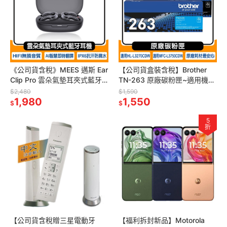
《公司貨含稅》MEES 邁斯 Ear
【公司貨盒裝含稅】Brother
Clip Pro 雲朵氣墊耳夾式藍牙
TN-263 原廠碳粉匣~適用機型
耳機 透明黑(半透黑)~送20W
HL-L3270CDW、MFC-
$2,480
$1,590
雙孔充電器
1,980
L3750CD
1,550
$
$
5
折
【公司貨含稅贈三星電動牙
【福利拆封新品】Motorola