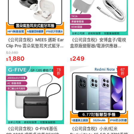
《公司貨含稅》MEES 邁斯 Ear
《公司貨含稅》安博盒子/電視
Clip Pro 雲朵氣墊耳夾式藍牙
盒原廠變壓器/電源供應器
耳機~送20W雙孔充電器
(5V2A)
$2,380
1,880
249
$
$
78
67
折
折
《公司貨含稅》G-FIVE基伍
《公司貨含稅》小米/紅米