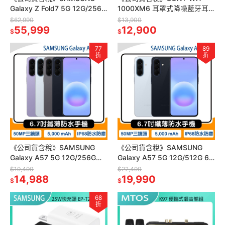
Galaxy Z Fold7 5G 12G/256G
1000XM6 耳罩式降噪藍牙耳
二億相機摺疊機~送MK 65W旅
機
$62,990
$13,900
充
55,999
12,900
$
$
77
89
折
折
《公司貨含稅》SAMSUNG
《公司貨含稅》SAMSUNG
Galaxy A57 5G 12G/256G
Galaxy A57 5G 12G/512G 6.7
6.7吋手機
吋手機
$19,490
$22,490
14,988
19,990
$
$
68
折