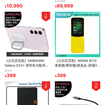
6G/128G 11吋~送原廠皮套
型
$79,995
10,990
69,999
$
$
5
折
《公司貨含稅》SAMSUNG
《公司貨含稅》NOKIA 8110
Galaxy S23+ 透明多功能保護
香蕉機/模型機/道具品 (原廠1:1
殼(指環扣+支架)(EF-XS916)
復刻)
$799
399
399
$
$
2
75
折
折