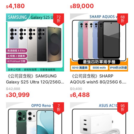
話(KX-TGD313)
4,180
89,000
$
$
72
68
折
折
《公司貨含稅》SAMSUNG
《公司貨含稅》SHARP
Galaxy S25 Ultra 12G/256G
AQOUS wish5 8G/256G 6.6
6.9吋AI旗艦機
吋四防軍規手機
$42,888
$9,490
30,999
6,488
$
$
7
95
折
折