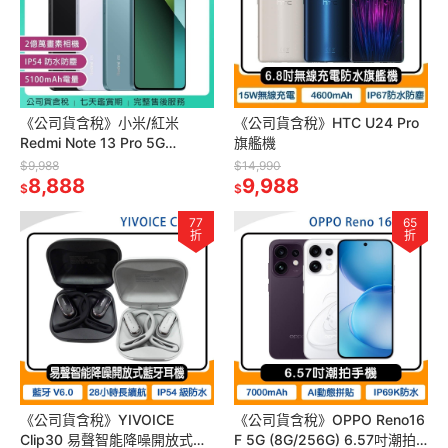
《公司貨含稅》小米/紅米
《公司貨含稅》HTC U24 Pro
Redmi Note 13 Pro 5G
旗艦機
(8G/256G) 6.67吋二億萬畫素
$9,988
$14,990
智慧型手機
8,888
9,988
$
$
77
65
折
折
《公司貨含稅》YIVOICE
《公司貨含稅》OPPO Reno16
Clip30 易聲智能降噪開放式藍
F 5G (8G/256G) 6.57吋潮拍