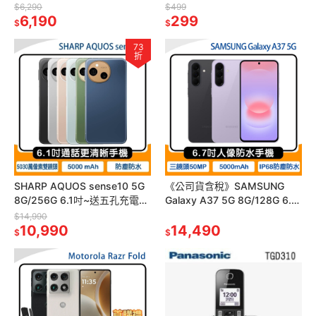
慧手錶
架
$6,290
$499
6,190
299
$
$
73
折
SHARP AQUOS sense10 5G
《公司貨含稅》SAMSUNG
8G/256G 6.1吋~送五孔充電器
Galaxy A37 5G 8G/128G 6.7
+玻璃保貼+ZE300藍牙耳機
吋手機~送三星25W旅充+易聲
$14,990
10,990
藍牙耳機
14,490
$
$