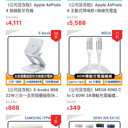
《公司貨含稅》Apple AirPods
《公司貨含稅》Apple AirPods
4 無線藍牙耳機
4 主動式降噪款+無線充電盒
$4,490
$5,990
4,111
5,588
$
$
59
71
折
折
《公司貨含稅》E-books B98
《公司貨含稅》MEGA KING C
22W三合一支架摺疊磁吸快充
to C 60W 3A傳輸充電編織線
無線充電器【台灣製造】
(線長2m)
$1,490
$490
888
349
$
$
7
折