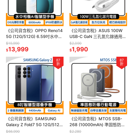
《公司貨含稅》OPPO Reno14
《公司貨含稅》ASUS 100W
5G (12G/512G) 6.59吋水中相
USB-C GaN 三孔氮化鎵通用充
機AI智慧型手機
電器/附線1.5m(2C1A)AC100-
$19,990
$2,090
13,999
03
1,990
$
$
87
87
折
折
《公司貨含稅》SAMSUNG
《公司貨含稅》MTOS SSB-
Galaxy Z Fold7 5G 12G/512G
268 (10000mAh) 準固態防爆
8吋摺疊手機~送MK 65W旅充
安全磁吸行動電源~送mtosLED
$66,990
$2,280