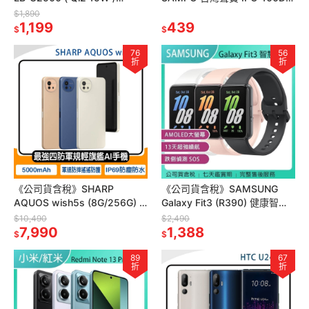
5000mAh )磁吸無線行動電源
端監控攝影機~守護居家安全
$1,890
(台灣公司貨)
1,199
439
$
$
76
56
折
折
《公司貨含稅》SHARP
《公司貨含稅》SAMSUNG
AQUOS wish5s (8G/256G) ~
Galaxy Fit3 (R390) 健康智慧
送五孔充電器+玻璃保貼+易聲
手環
$10,490
$2,490
運動藍牙耳機
7,990
1,388
$
$
89
67
折
折