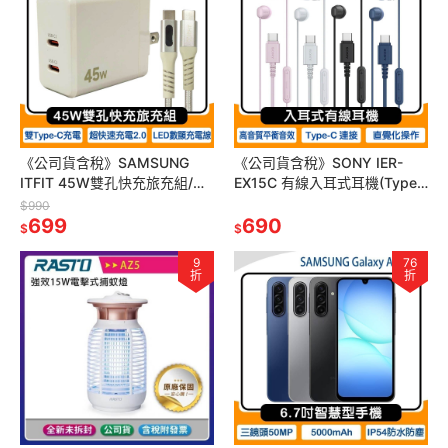
《公司貨含稅》SAMSUNG
《公司貨含稅》SONY IER-
ITFIT 45W雙孔快充旅充組/內
EX15C 有線入耳式耳機(Type-
含LED快充線(ITPW37BE)
C)
$990
699
690
$
$
9
76
折
折