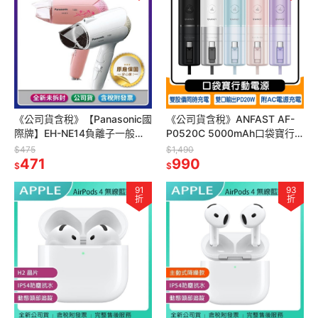
《公司貨含稅》【Panasonic國
《公司貨含稅》ANFAST AF-
際牌】EH-NE14負離子一般保
P0520C 5000mAh口袋寶行
溼型吹風機 通過BSMI認證：
動電源
$475
$1,490
R31417
471
990
$
$
91
93
折
折