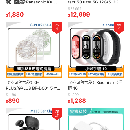
刷】國際牌Panasonic KX-
razr 50 ultra 5G 12G/512G 摺
TGK210TW KX-TGK210 中文
疊機
$25,999
無線電話
1,880
12,999
$
$
75
99
折
折
《公司貨含稅》G-
《公司貨含稅》Xiaomi 小米手
PLUS/GPLUS BF-D001 5吋
環 10
USB充電式風扇(售完為止)~送
$1,180
$1,299
infinity便攜喇叭
890
1,288
$
$
79
折