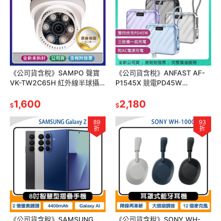
《公司貨含稅》SAMPO 聲寶
《公司貨含稅》ANFAST AF-
VK-TW2C65H 紅外線半球攝
P1545X 競電PD45W
影機
15000mAh雙向快充線行動電
1,600
源~送收納包
2,180
$
$
89
93
折
折
《公司貨含稅》SAMSUNG
《公司貨含稅》SONY WH-