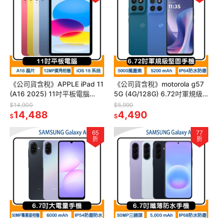
《公司貨含稅》APPLE iPad 11
《公司貨含稅》motorola g57
(A16 2025) 11吋平板電腦
5G (4G/128G) 6.72吋軍規級
【WiFi 128G】
堅固手機
$14,900
$5,990
14,488
4,490
$
$
65
77
折
折