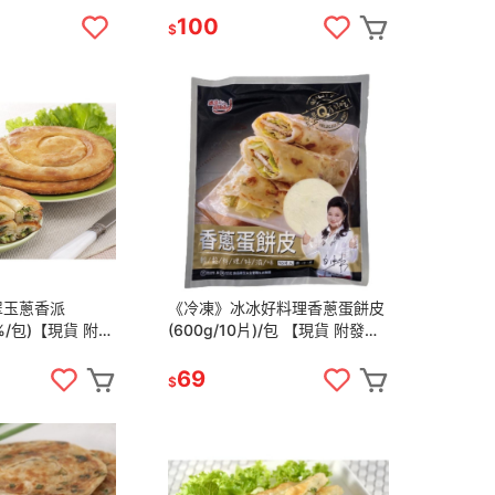
100
$
翠玉蔥香派
《冷凍》冰冰好料理香蔥蛋餅皮
3%/包)【現貨 附發
(600g/10片)/包 【現貨 附發
票】
69
$