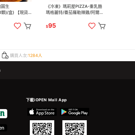
肉圓生
《冷凍》瑪莉屋PIZZA-重乳酪
10顆)/盒) 【現貨
瑪格麗特/番茄羅勒辣雞/阿爾巴
松露野菇/熱海蟳味三鮮(145g-
165g/包)【現貨】
95
$
購買人次:
1284人
m
下載iOPEN Mall App