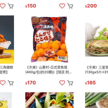
150
200
$
$
G三角雞軟
《冷凍》山寨村-日式章魚燒
《冷凍》三星
附發票】
(400g/包(約20顆))【現貨 附發
(130gx5片±
票】
票】
170
165
$
$