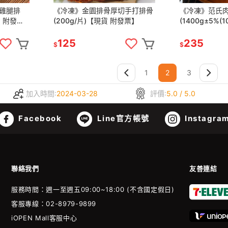
雞腿排
《冷凍》金園排骨厚切手打排骨
《冷凍》范氏
貨 附發
(200g/片)【現貨 附發票】
(1400g±5%(
附發票】
125
235
$
$
1
2
3
加入時間:
2024-03-28
評價:
5.0 / 5.0
Facebook
Line官方帳號
Instagra
聯絡我們
友善連結
服務時間：週一至週五09:00~18:00 (不含國定假日)
客服專線：02-8979-9899
iOPEN Mall客服中心