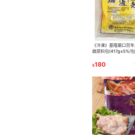
《冷凍》基隆廟口百年
趖原料包(417g±5%/
附發票】
180
$