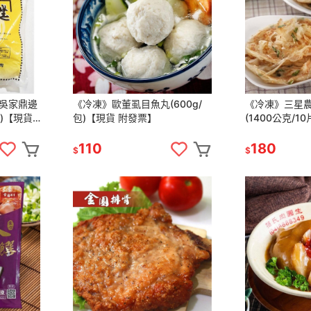
吳家鼎邊
《冷凍》歐董虱目魚丸(600g/
《冷凍》三星
包)【現貨
包)【現貨 附發票】
(1400公克/1
票】
110
180
$
$