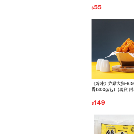
55
$
《冷凍》炸雞大獅-BI
骨(300g/包)【現貨 
149
$