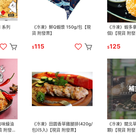
 系列
《冷凍》鮮Q蝦漿 150g/包【現
《冷凍》蝦多拿滋
貨 附發票】
個)【現貨 附
115
125
$
$
補
口味蠔油
《冷凍》田園香草雞腿排(420g/
《冷凍》關北草仔
貨 附發
包)(5入)【現貨 附發票】
顆)【現貨 附