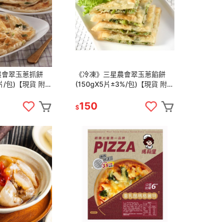
農會翠玉蔥抓餅
《冷凍》三星農會翠玉蔥餡餅
0片/包)【現貨 附發
(150gX5片±3%/包)【現貨 附發
票】
150
$