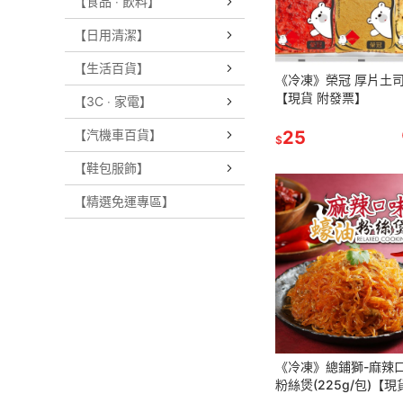
【食品 ‧ 飲料】
【日用清潔】
【生活百貨】
《冷凍》榮冠 厚片土司
【現貨 附發票】
【3C ‧ 家電】
【汽機車百貨】
25
$
【鞋包服飾】
【精選免運專區】
《冷凍》總鋪獅-麻辣
粉絲煲(225g/包)【現
票】