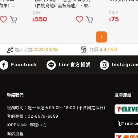
紛莓果）、
（白桃烏龍or荔枝烏龍）、原茶
2包組合
系列（梨山玉露）2包組合
$659
$105
550
75
$
$
1
加入時間:
2024-03-18
評價:
4.9 / 5.0
Facebook
Line官方帳號
Instagra
聯絡我們
友善連結
服務時間：週一至週五09:00~18:00 (不含國定假日)
客服專線：02-8979-9899
iOPEN Mall客服中心
開店流程