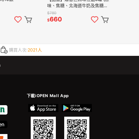
味、焦糖、北海道牛奶及焦糖海
鹽)
$780
660
$
購買人次:
2021人
m
下載iOPEN Mall App