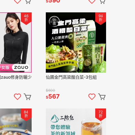
590
$
46
94
折
折
zauo修身防曬少
仙圃金門高粱酸白菜-3包組
$600
567
$
84
72
折
折