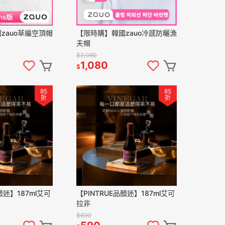
zauo草編空頂帽
【限時購】韓國zauo冷感防曬漁
夫帽
$2,080
1,080
$
85
85
折
折
醋迷】187ml艾可
【PINTRUE品醋迷】187ml艾可
拉非
$690