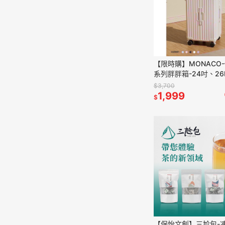
【限時購】MONACO
系列胖胖箱-24吋、26
$3,700
1,999
$
【保怡文創】三尬包-