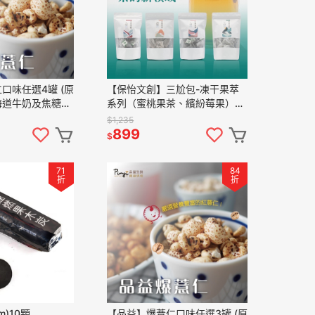
口味任選4罐 (原
【保怡文創】三尬包-凍干果萃
海道牛奶及焦糖海
系列（蜜桃果茶、繽紛莓果）、
原茶系列（梨山玉露）3包組合
$1,235
899
$
71
84
折
折
m)10顆
【品益】爆薏仁口味任選3罐 (原