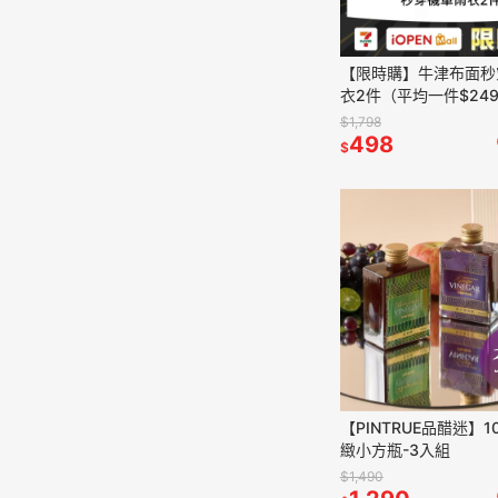
【限時購】牛津布面秒
衣2件（平均一件$249
$1,798
498
$
【PINTRUE品醋迷】10
緻小方瓶-3入組
$1,490