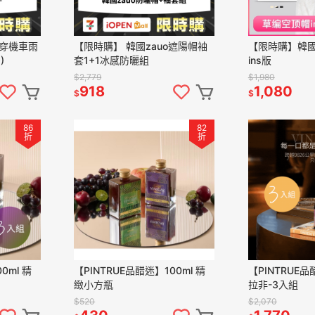
穿機車雨
【限時購】 韓國zauo遮陽帽袖
【限時購】韓國
)
套1+1冰感防曬組
ins版
$2,779
$1,980
918
1,080
$
$
86
82
折
折
0ml 精
【PINTRUE品醋迷】100ml 精
【PINTRUE品
緻小方瓶
拉非-3入組
$520
$2,070