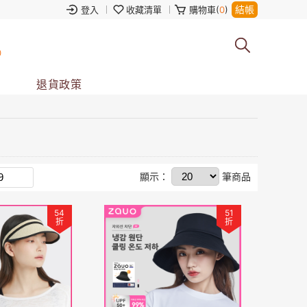
結帳
登入
收藏清單
購物車(
0
)
0
退貨政策
顯示：
筆商品
54
51
折
折