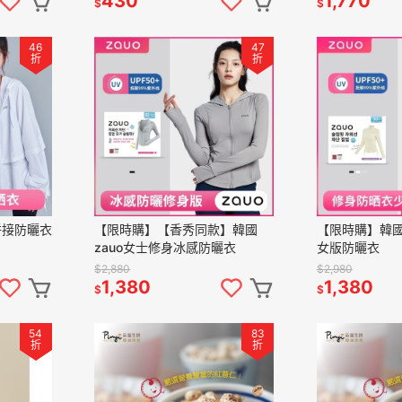
430
1,770
$
$
46
47
折
折
拼接防曬衣
【限時購】【香秀同款】韓國
【限時購】韓國
zauo女士修身冰感防曬衣
女版防曬衣
$2,880
$2,980
1,380
1,380
$
$
54
83
折
折