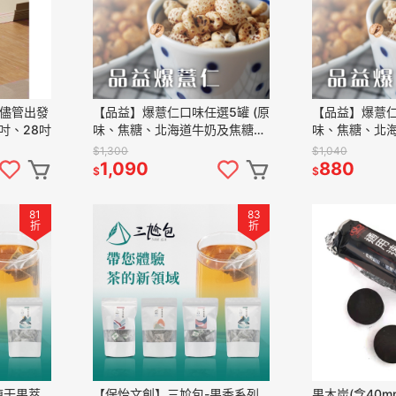
-儘管出發
【品益】爆薏仁口味任選5罐 (原
【品益】爆薏仁
吋、28吋
味、焦糖、北海道牛奶及焦糖海
味、焦糖、北
鹽)
鹽)
$1,300
$1,040
1,090
880
$
$
81
83
折
折
凍干果萃
【保怡文創】三尬包-果香系列
果木炭(含40m