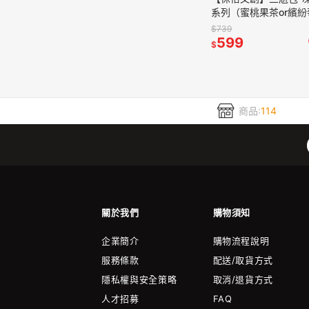
系列（蜜桃果茶or繽
原茶系列（梨山玉露）
$739
599
$
商品:
114
關於我們
購物須知
企業簡介
購物流程說明
服務條款
配送/取貨方式
隱私權與安全策略
取消/退貨方式
人才招募
FAQ