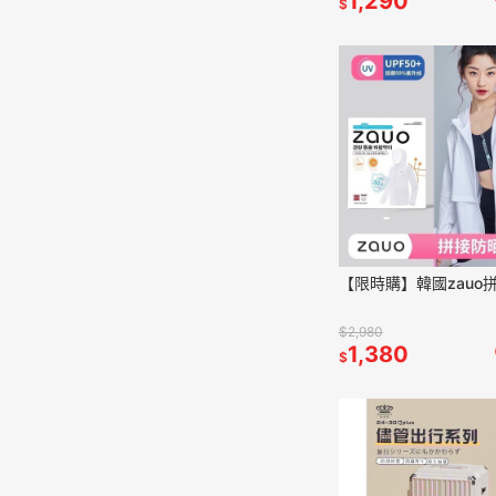
1,290
$
【限時購】韓國zauo
$2,980
1,380
$