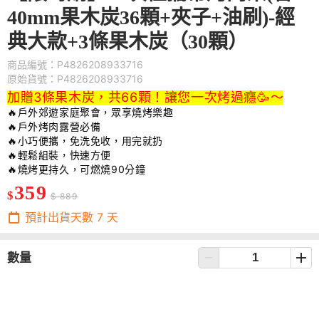
40mm果木炭36顆+夾子+油刷)-經
典大款+3條果木炭（30顆）
商品編號：P4826208933716
原始貨號：P4826208933716
加贈3條果木炭，共66顆！讓您一次烤過癮🥳～
🔥
🔥
🔥
🔥
燒烤更持久，可燃燒90分鐘
359
$
$ 889
預計出貨天數
7
天
數量