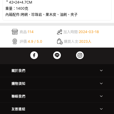
＂42*24*4.7CM

重量：1400克

內箱配件:烤網、珍珠岩、果木炭、油刷、夾子
商品:
114
加入時間:
2024-03-18
評價:
4.9 / 5.0
購買人次:
2023人
關於我們
購物須知
聯絡我們
友善連結