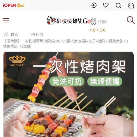
評價:
4.9 / 5.0
首頁
-
戶外休閒
-
【限時購】一次性攜帶烤肉架(含40mm果木炭36顆+夾子+油刷)-經典大款+3
條果木炭（30顆）