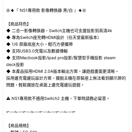
🌼🌵『 NS1專用款 影像轉換器 黑/白 』🌵🌼
【商品特色】
◆ 二合一影像轉換器，Switch主機也可支援投影到高清4k
◆ 專為Switch座充轉HDMI設計（任天堂最新版本）
◆ 1/6 原廠底座大小，輕巧方便攜帶
◆ 支持USB3.0充電以及數據傳輸
◆ 支持Macbook投影/ipad pro投影/智慧型手機投影 steam
deck投影
◆ 本產品採用HDMI 2.0A版本輸出方案，讓遊戲畫面更清晰。
採用邊充電邊玩設計方案，擺脫主機在原裝座上無法看到顯示屏的
問題，輕鬆擺放在桌面上邊充電邊玩遊戲。
⚠️ NS1專用款不適用Switch2 主機，下單時請務必留意。
✃┄┄✁┄┄✃┄┄✁┄┄✃┄┄✁┄┄✃┄┄✁┄┄✃
【商品規格】