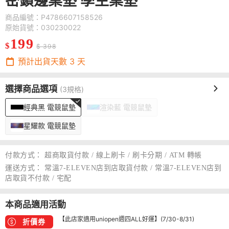
密鎖邊桌墊 學生桌墊
商品編號：P4786607158526
原始貨號：030230022
199
$
$ 398
預計出貨天數
3
天
選擇商品選項
(3規格)
經典黑 電競鼠墊
渲染藍 電競鼠墊
星耀款 電競鼠墊
付款方式：
超商取貨付款 / 線上刷卡 / 刷卡分期 / ATM 轉帳
運送方式：
常溫7-ELEVEN店到店取貨付款 / 常溫7-ELEVEN店到
店取貨不付款 / 宅配
本商品適用活動
【此店家適用uniopen週四ALL好運】(7/30-8/31)
折價券