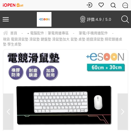
評價:
4.9 / 5.0
首頁
-
• 電腦配件｜筆電周邊專區
-
筆電/手機周邊配件
-
現貨 電競滑鼠墊 滑鼠墊 鍵盤墊 滑鼠墊加大 鼠墊 桌墊 遊戲滑鼠墊 精密鎖邊桌
墊 學生桌墊