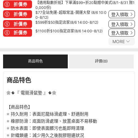
【適用點數折抵】下單滿$99+折20點贈中美式(8/1-8/31 限1
折價券
0,000份)
$77全站免運-超取常溫-開運大發 (8/6 10:0
折價券
登入領取
0-8/12)
$599折$50指定店家(8/6 14:00-8/12)
折價券
登入領取
$1100折$100指定店家(8/6 14:00-8/12)
折價券
登入領取
MORE
商品特色
評價(0)
商品特色
🌼🌵『 電競滑鼠墊 』🌵🌼
【商品特色】
⭐ 持久耐用：表面尼龍絲滑處理、舒適耐用
⭐ 橡膠防滑：底面防滑處理、放置桌面不易移動
⭐ 防水表面：即使表面髒污也能即時清理
⭐ 針織鎖邊：減少用久之後脫膠翹邊狀況