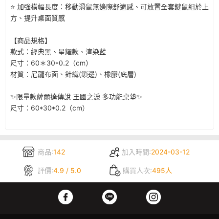
⭐ 加強橫幅長度：移動滑鼠無邊際舒適感、可放置全套鍵鼠組於上
方、提升桌面質感
【商品規格】
款式：經典黑、星耀款、渲染藍
尺寸：60＊30*0.2（cm）
材質：尼龍布面、針織(鎖邊)、橡膠(底層)
✨限量款薩爾達傳說 王國之淚 多功能桌墊✨
尺寸：60*30*0.2（cm）
商品:
142
加入時間:
2024-03-12
評價:
4.9 / 5.0
購買人次:
495人