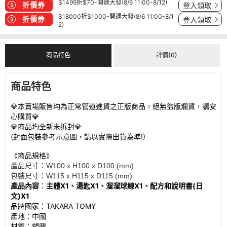
$1499折$70-開運大發(8/6 11:00-8/12)
折價券
登入領取
$18000折$1000-開運大發(8/6 11:00-8/1
折價券
登入領取
2)
商品特色
評價(0)
商品特色
💎
本賣場販售均為正常管道進貨之正版商品，絕無盜版爛貨，請安
心購買
💎
💎
商品均全新未拆封
💎
(
封面包裝參考示意圖，請以實際出貨為準
!)
《商品規格》
產品尺寸：
W100 x H100 x D100 (mm)
包裝尺寸：
W115 x H115 x D115 (mm)
產品內容
：
主
體X1
、湯匙X1、溜溜球線X1、配方和說明書(
日
文
)X1
品牌國家：
TAKARA TOMY
產地：中國
材質：塑膠