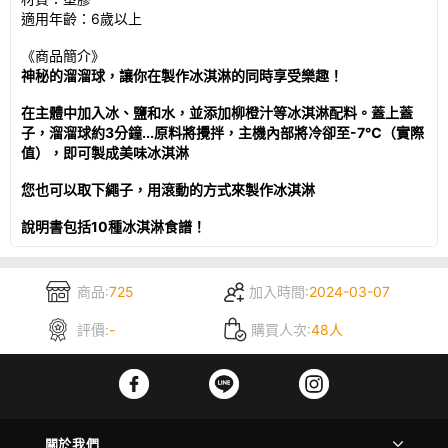
適用年齡：
6
歲以上
《商品簡介》
神秘的溜溜球，讓你在製作冰淇淋的同時享受樂趣！
在主
體
中加入冰、鹽和水，並添加柳橙汁等冰淇淋配料。蓋上蓋
子，溜溜球約3分鐘...原料將攪拌，主機內部將冷卻至-7℃（實際
值
），
即可
製成
美味
冰淇淋
您
也可以取下繩子，
用
滾動
的方式
來製作冰淇淋
說明書
包括10種冰淇淋食譜！
商品:
725
加入時間:
2024-03-07
評價:
-
購買人次:
48人
關於我們