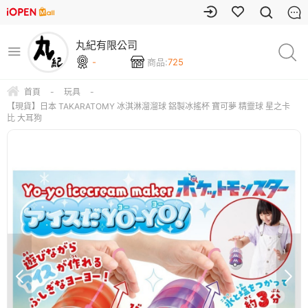
丸紀有限公司
-
商品:
725
首頁
-
玩具
-
【現貨】日本 TAKARATOMY 冰淇淋溜溜球 鋁製冰搖杯 寶可夢 精靈球 星之卡
比 大耳狗