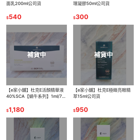
面乳200ml公司貨
理凝膠50ml公司貨
540
300
$
$
補貨中
補貨中
【e家小舖】杜克E活顏精華液
【e家小舖】杜克E極緻亮眼精
40%SCA【蝸牛系列】1ml/7支
萃15ml公司貨
裝 公司貨
1,180
950
$
$