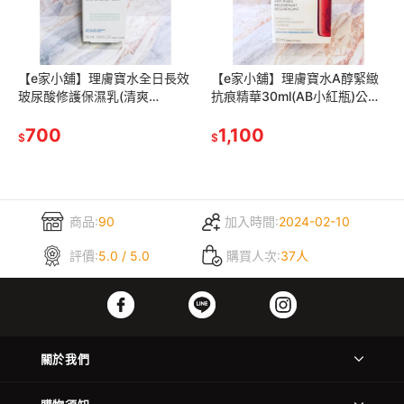
【e家小舖】理膚寶水全日長效
【e家小舖】理膚寶水A醇緊緻
玻尿酸修護保濕乳(清爽
抗痕精華30ml(AB小紅瓶)公司
型)50ml公司貨
貨(有集點序號)
700
1,100
$
$
商品:
90
加入時間:
2024-02-10
評價:
5.0 / 5.0
購買人次:
37人
關於我們