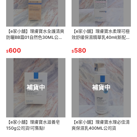
【e家小舖】理膚寶水全護清爽
【e家小舖】理膚寶水柔理可極
防曬BB霜01自然色30ML公司
效舒緩保濕精華乳40ml(新配
貨
方)有集點序號公司貨
600
580
$
$
補貨中
補貨中
【e家小舖】理膚寶水滋養皂
【e家小舖】理膚寶水理必佳清
150g公司貨!可集點!
爽保濕乳400ML公司貨