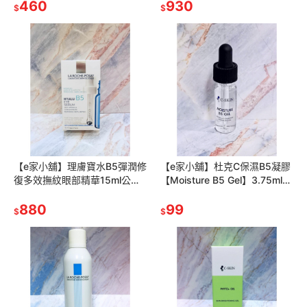
460
930
$
$
【e家小舖】理膚寶水B5彈潤修
【e家小舖】杜克C保濕B5凝膠
復多效撫紋眼部精華15ml公司
【Moisture B5 Gel】3.75ml公
貨可集點
司貨
880
99
$
$