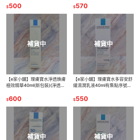
500
修護精華乳)有集點序號公司貨
570
$
$
補貨中
補貨中
【e家小舖】理膚寶水淨透煥膚
【e家小舖】理膚寶水多容安舒
極效精華40ml(新包裝)(淨透煥
緩濕潤乳液40ml有集點序號公
膚精華)公司貨
司貨(安心乳液)
600
550
$
$
補貨中
補貨中