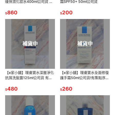
緩保濕化妝水400ml公司貨 有
霜SPF50+ 50ml公司貨
集點序號
860
200
$
$
補貨中
補貨中
【e家小舖】理膚寶水深層淨化
【e家小舖】理膚寶水全面修復
抗屑洗髮露125ml公司貨 有集
護手霜50ml公司貨!有集點序
點序號
號!
480
260
$
$