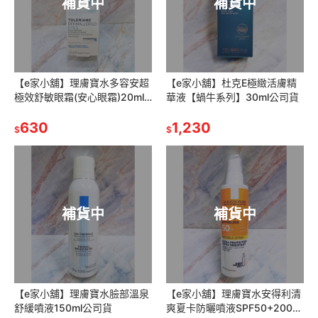
補貨中
補貨中
【e家小舖】理膚寶水多容安超
【e家小舖】杜克E極緻活膚精
極效舒敏眼霜(安心眼霜)20ml
華液【蝸牛系列】30ml公司貨
公司貨
630
1,230
$
$
補貨中
補貨中
【e家小舖】理膚寶水臉部溫泉
【e家小舖】理膚寶水安得利清
舒緩噴液150ml公司貨
爽夏卡防曬噴液SPF50+200ml