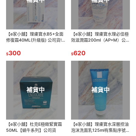
補貨中
補貨中
【e家小舖】理膚寶水B5+全面
【e家小舖】理膚寶水理必佳極
修復霜40ML(升級版) 公司貨!
效滋潤霜200ml（AP+M）公司
有集點序號!
貨(原:理必佳滋養霜)
300
620
$
$
補貨中
補貨中
【e家小舖】杜克E極緻緊實霜
【e家小舖】理膚寶水深層控油
50ML【蝸牛系列】公司貨
泡沫洗面乳125ml有集點序號公