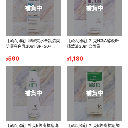
補貨中
補貨中
【e家小舖】理膚寶水全護清爽
【e家小舖】杜克N新A醇淡斑
防曬亮白乳30ml SPF50+
精華液30ml公司貨
PA++++公司貨
590
1,180
$
$
補貨中
補貨中
【e家小舖】杜克B煥膚抗痘洗
【e家小舖】杜克B煥膚抗痘調