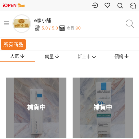
e家小舖
5.0 / 5.0
商品:
90
所有商品
人氣
銷量
新上市
價錢
補貨中
補貨中