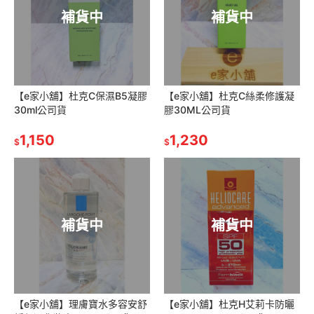
補貨中
補貨中
【e家小舖】杜克C保濕B5凝膠
【e家小舖】杜克C絲柔修護凝
30ml公司貨
膠30ML公司貨
1,150
1,230
$
$
補貨中
補貨中
【e家小舖】理膚寶水多容安舒
【e家小舖】杜克H艾莉卡防曬