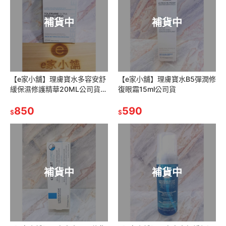
補貨中
補貨中
【e家小舖】理膚寶水多容安舒
【e家小舖】理膚寶水B5彈潤修
緩保濕修護精華20ML公司貨
復眼霜15ml公司貨
(安心小藍瓶)
850
590
$
$
補貨中
補貨中