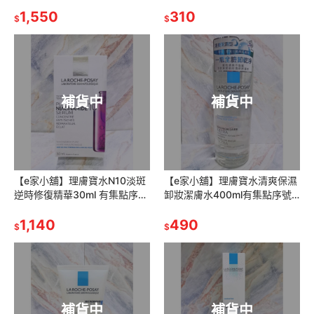
司貨
1,550
310
$
$
補貨中
補貨中
【e家小舖】理膚寶水N10淡斑
【e家小舖】理膚寶水清爽保濕
逆時修復精華30ml 有集點序號
卸妝潔膚水400ml有集點序號
公司貨
公司貨
1,140
490
$
$
補貨中
補貨中