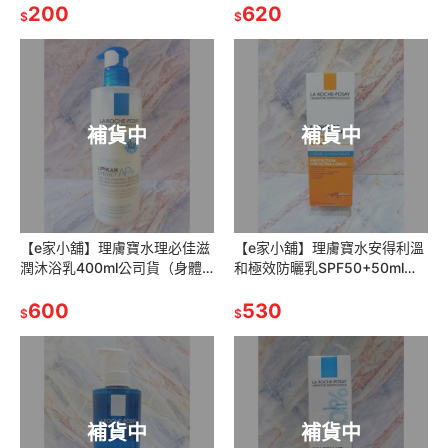
200
620
$
$
補貨中
補貨中
【e家小舖】理膚寶水理必佳滋
【e家小舖】理膚寶水安得利溫
潤沐浴乳400ml公司貨（身體
和極效防曬乳SPF50+50ml公
滋潤沐浴乳）
司貨 有集點序號
600
530
$
$
補貨中
補貨中