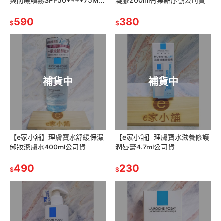
爽防曬噴霧SPF50++++75ML
凝膠200ml有集點序號公司貨
公司貨
590
380
$
$
補貨中
補貨中
【e家小舖】理膚寶水舒緩保濕
【e家小舖】理膚寶水滋養修護
卸妝潔膚水400ml公司貨
潤唇膏4.7ml公司貨
490
230
$
$