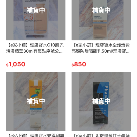
補貨中
補貨中
【e家小舖】理膚寶水C10肌光
【e家小舖】理膚寶水全護清透
活膚精華30ml有集點序號公司
亮顏防曬隔離乳50ml/理膚寶水
貨
全護清透亮顏防曬隔離乳30ml
1,050
公司貨(玫瑰色)(瑰蜜霜)
850
$
$
補貨中
補貨中
【e家小舖】理膚寶水安得利嬰
【e家小舖】妮傲絲翠甘草酸凝