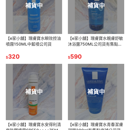
補貨中
補貨中
【e家小舖】理膚寶水瞬效控油
【e家小舖】理膚寶水親膚舒敏
噴霧150ML中藍噴公司貨
沐浴露750ML公司貨有集點序
號(嬰幼兒可用)
320
590
$
$
補貨中
補貨中
【e家小舖】理膚寶水安得利清
【e家小舖】理膚寶水青春潔膚