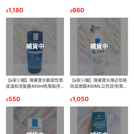
心晚霜)
1,180
660
$
$
補貨中
補貨中
【e家小舖】理膚寶水敏感性頭
【e家小舖】理膚寶水理必佳極
皮溫和洗髮露400ml有集點序
效滋潤霜400ML公司貨!有集點
號公司貨
序號!(原:理必佳滋養霜)
550
1,050
$
$