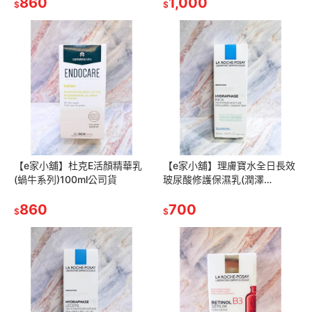
860
1,000
$
$
【e家小舖】杜克E活顏精華乳
【e家小舖】理膚寶水全日長效
(蝸牛系列)100ml公司貨
玻尿酸修護保濕乳(潤澤
型)50ml公司貨
860
700
$
$