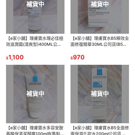
補貨中
補貨中
【e家小舖】理膚寶水理必佳極
【e家小舖】理膚寶水B5瞬效全
效滋潤霜(清爽型)400ML公司
面修復精華30ML公司貨(B5繃
貨!有集點序號!(原:理必佳滋養
帶精華)
霜)
1,100
970
$
$
補貨中
補貨中
【e家小舖】理膚寶水多容安胺
【e家小舖】理膚寶水B5全面修
基酸保濕潔顏露100ml有集點序
復保濕化妝水200ml公司貨 有