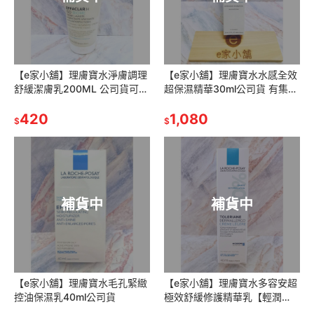
【e家小舖】理膚寶水淨膚調理
【e家小舖】理膚寶水水感全效
舒緩潔膚乳200ML 公司貨可集
超保濕精華30ml公司貨 有集點
點
序號(全日長效玻尿酸超保濕精
420
華)
1,080
$
$
補貨中
補貨中
【e家小舖】理膚寶水毛孔緊緻
【e家小舖】理膚寶水多容安超
控油保濕乳40ml公司貨
極效舒緩修護精華乳【輕潤
型】40ml(原:多容安極效舒緩