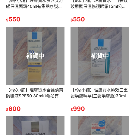
【e家小舖】理膚寶水多容安舒
【e家小舖】理膚寶水全日長效
緩保濕面霜40ml有集點序號公
玻尿酸保濕修護眼霜15ml公司
司貨(原多容安濕潤面霜)
貨
550
550
$
$
補貨中
補貨中
【e家小舖】理膚寶水全護清爽
【e家小舖】理膚寶水極效三重
防曬液SPF50 30ml(潤色)有集
酸煥膚精華(三酸煥膚瓶)30ml
點序號公司貨
有集點序號公司貨
600
990
$
$