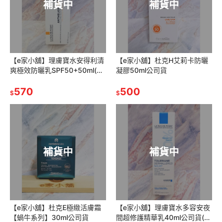
補貨中
補貨中
【e家小舖】理膚寶水安得利清
【e家小舖】杜克H艾莉卡防曬
爽極效防曬乳SPF50+50ml(舊
凝膠50ml公司貨
款)/(新款)安得利KA+極效防曬
乳50ml公司貨
570
500
$
$
補貨中
補貨中
【e家小舖】杜克E極緻活膚霜
【e家小舖】理膚寶水多容安夜
【蝸牛系列】30ml公司貨
間超修護精華乳40ml公司貨(安