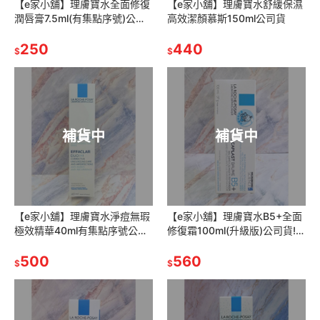
【e家小舖】理膚寶水全面修復
【e家小舖】理膚寶水舒緩保濕
潤唇膏7.5ml(有集點序號)公司
高效潔顏慕斯150ml公司貨
貨
250
440
$
$
補貨中
補貨中
【e家小舖】理膚寶水淨痘無瑕
【e家小舖】理膚寶水B5+全面
極效精華40ml有集點序號公司
修復霜100ml(升級版)公司貨!有
貨(淨痘無瑕調理精華)
集點序號!
500
560
$
$