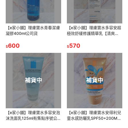
【e家小舖】理膚寶水青春潔膚
【e家小舖】理膚寶水多容安超
凝膠400ml公司貨
極效舒緩修護精華乳【清爽
型】40ml(多容安極效舒緩修護
600
精華乳)(安心霜)有集點序號公
570
$
$
司貨
補貨中
補貨中
【e家小舖】理膚寶水多容安泡
【e家小舖】理膚寶水安得利兒
沫洗面乳125ml有集點序號公司
童水感防曬乳SPF50+200ML
貨
公司貨