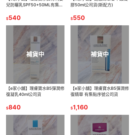
兒防曬乳SPF50+50ML有集點
膠50ml公司貨(新配方)
序號公司貨
540
550
$
$
補貨中
補貨中
【e家小舖】理膚寶水B5彈潤修
【e家小舖】理膚寶水B5彈潤修
復凝乳40ml公司貨
復精華 有集點序號公司貨
840
1,160
$
$