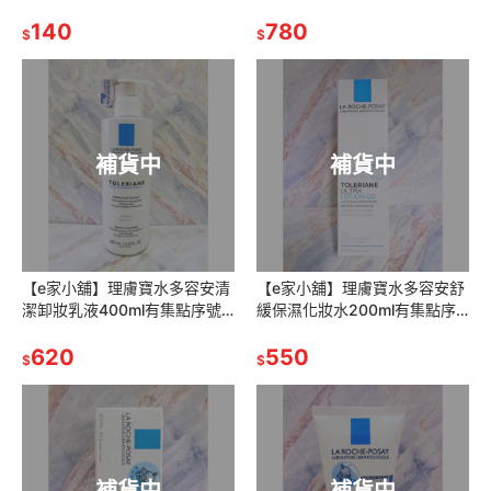
有集點序號公司貨
140
780
$
$
補貨中
補貨中
【e家小舖】理膚寶水多容安清
【e家小舖】理膚寶水多容安舒
潔卸妝乳液400ml有集點序號
緩保濕化妝水200ml有集點序
公司貨多容安清潔粧妝乳液
號公司貨
620
550
$
$