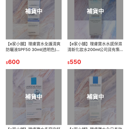
補貨中
補貨中
【e家小舖】理膚寶水全護清爽
【e家小舖】理膚寶水水感保濕
防曬液SPF50 30ml(透明色)有
清新化妝水200ml公司貨有集
集點序號公司貨(全護臉部清爽
點序號
防曬液)
600
550
$
$
補貨中
補貨中