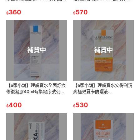
號公司貨
集點序號
360
570
$
$
補貨中
補貨中
【e家小舖】理膚寶水全面舒痕
【e家小舖】理膚寶水安得利清
修復凝膠40ml有集點序號公司
爽極效夏卡防曬液
貨(舒痕速效修復凝膠)
SPF50+50ml公司貨
400
530
$
$