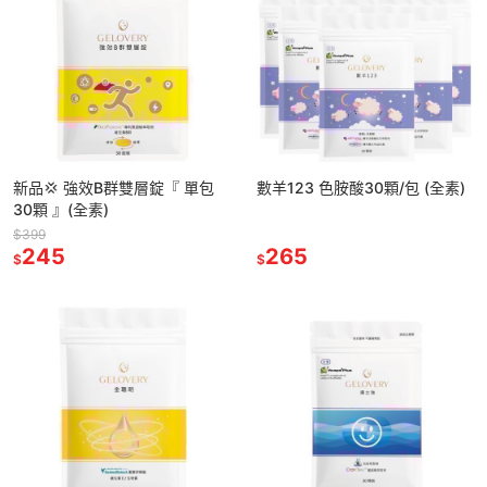
新品💢 強效B群雙層錠『 單包
數羊123 色胺酸30顆/包 (全素)
30顆 』(全素)
$399
245
265
$
$