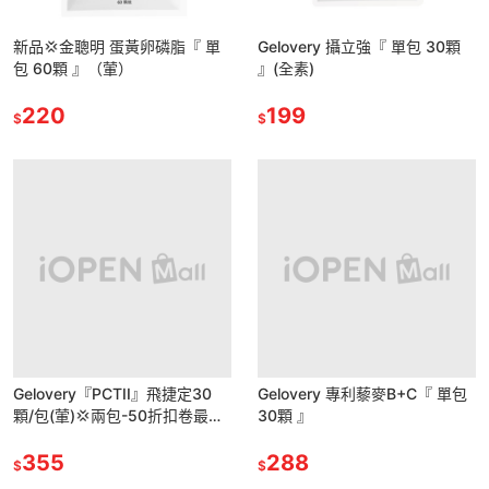
新品💢金聰明 蛋黃卵磷脂『 單
Gelovery 攝立強『 單包 30顆
包 60顆 』（葷）
』(全素)
220
199
$
$
Gelovery『PCTII』飛捷定30
Gelovery 專利藜麥B+C『 單包
顆/包(葷)💢兩包-50折扣卷最優
30顆 』
惠❤️
355
288
$
$