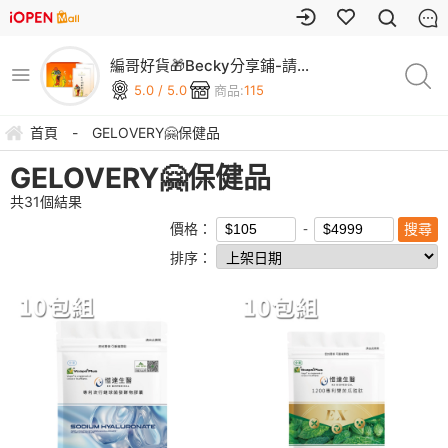
編哥好貨🎁Becky分享鋪-請
上車🚌
5.0 / 5.0
商品:
115
首頁
-
GELOVERY🤗保健品
GELOVERY🤗保健品
共
31
個結果
價格：
排序：