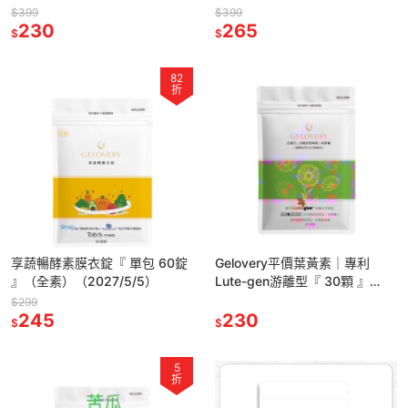
$399
$399
230
265
$
$
82
折
享蔬暢酵素膜衣錠『 單包 60錠
Gelovery平價葉黃素｜專利
』（全素）（2027/5/5）
Lute-gen游離型『 30顆 』
（2028/10/8）葷）
$299
245
230
$
$
5
折