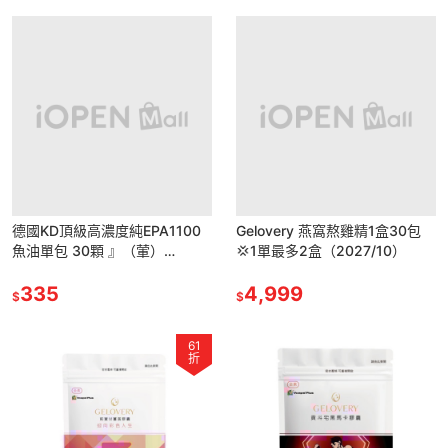
德國KD頂級高濃度純EPA1100
Gelovery 燕窩熬雞精1盒30包
魚油單包 30顆 』（葷）
💢1單最多2盒（2027/10）
（2029/1）
335
4,999
$
$
61
折