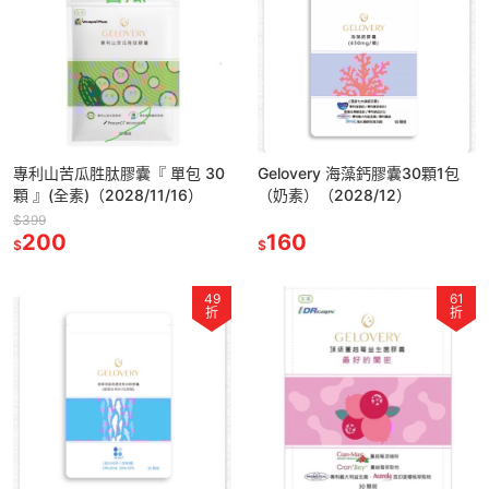
專利山苦瓜胜肽膠囊『 單包 30
Gelovery 海藻鈣膠囊30顆1包
顆 』(全素)（2028/11/16）
（奶素）（2028/12）
$399
200
160
$
$
49
61
折
折