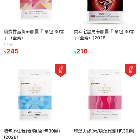
薊寶甘薑黃🫚膠囊『 單包 30顆
貢斗宅黑馬卡膠囊『 單包 30顆
』（全素）
』(全素)（2028
$399
245
210
$
$
58
66
折
折
脂包不住我(素/阻油1包30顆)
魂燃天成(素/燃燒代謝1包30顆)
(2028/