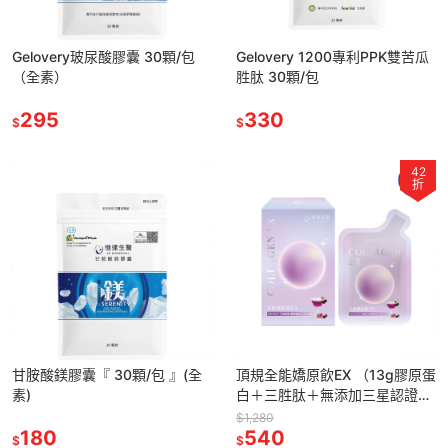
Gelovery玻尿酸膠囊 30顆/包
Gelovery 1200專利PPK雙苦瓜
（全素）
胜肽 30顆/包
295
330
$
$
42
折
甘胺酸鎂膠囊『 30顆/包 』(全
頂規全能嬌原飲EX （13g膠原蛋
素)
白＋三胜肽＋無添加三星認證）
『 8包/盒 』(葷）
$1,280
180
540
$
$