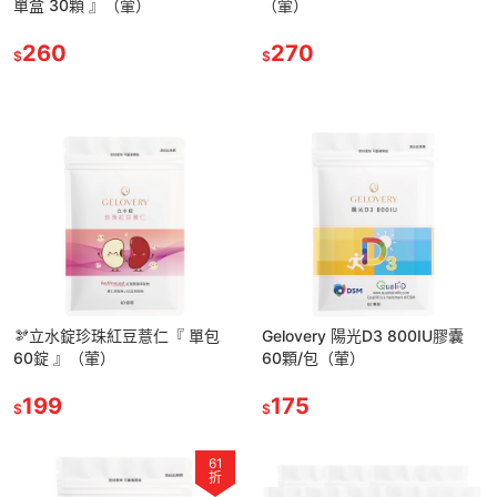
單盒 30顆 』（葷）
（葷）
260
270
$
$
🫘立水錠珍珠紅豆薏仁『 單包
Gelovery 陽光D3 800IU膠囊
60錠 』（葷）
60顆/包（葷）
199
175
$
$
61
折