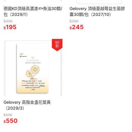
德國KD頂級高濃渡🐟魚油30顆/
Gelovery 頂級蔓越莓益生菌膠
包（2029/1）
囊30顆/包（2027/10）
$399
$399
195
245
$
$
92
折
Gelovery 高階金盞花葉黃
（2029/3）
$598
550
$