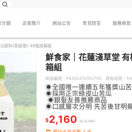
家分類
店家簡介
網站公告
常見問答
服務條款
瓜飲料(家庭號)-48瓶成箱組
鮮食家｜花蓮淺草堂 有
箱組
商品編號：
P4305210352705
原始貨號：
10
◉全國唯一連續五年獲獎山
◉採用正宗綠皮山苦瓜
◉銀髮友善推薦商品
◉口感層次分明 先苦後甘明
2,160
$
$ 2,260
預計出貨天數
3
天