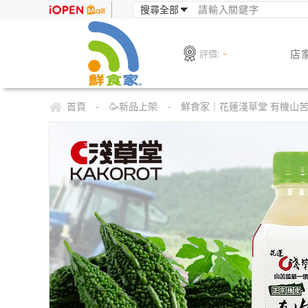
店
評價:
-
首頁
🥳新品上架
鮮食家｜花蓮淺草堂 有機山苦
-
-