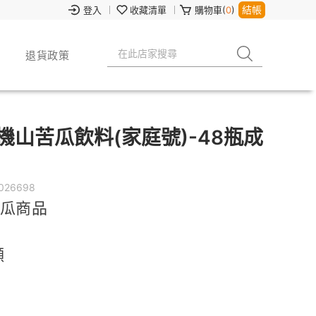
結帳
登入
收藏清單
購物車(
0
)
退貨政策
機山苦瓜飲料(家庭號)-48瓶成
026698
苦瓜商品
顯