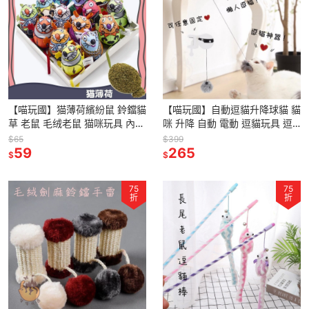
【喵玩國】猫薄荷繽紛鼠 鈴鐺貓
【喵玩國】自動逗貓升降球貓 貓
草 老鼠 毛绒老鼠 猫咪玩具 內含
咪 升降 自動 電動 逗貓玩具 逗
鈴鐺 貓玩具貓草球 逗貓 貓薄荷
貓 逗貓棒 貓玩具 逗貓球 電動球
$65
$399
貓草玩具 貓薄荷抱枕
59
升降球 寵物玩具
265
$
$
75
75
折
折