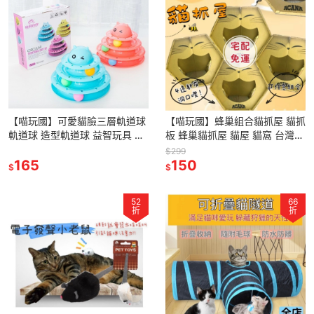
【喵玩國】可愛貓臉三層軌道球
【喵玩國】蜂巢組合貓抓屋 貓抓
軌道球 造型軌道球 益智玩具 貓
板 蜂巢貓抓屋 貓屋 貓窩 台灣現
玩具 貓咪玩具 寵物玩具 貓咪轉
貨 貓抓屋
$299
盤玩具
165
150
$
$
52
66
折
折