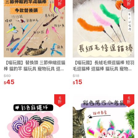
折
折
【喵玩國】替換頭 三節伸縮逗貓
【喵玩國】長絨毛條逗貓棒 短羽
棒 貓釣竿 貓玩具 寵物玩具 逗貓
毛逗貓棒 逗貓棒 貓玩具 寵物玩
杆 伸縮逗貓棒 逗貓桿 羽毛玩具
具 逗貓神器
$60
$18
45
15
$
$
6
6
折
折