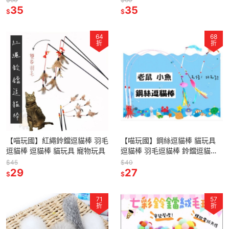
35
35
$
$
64
68
折
折
【喵玩國】紅繩鈴鐺逗貓棒 羽毛
【喵玩國】鋼絲逗貓棒 貓玩具
逗貓棒 逗貓棒 貓玩具 寵物玩具
逗貓棒 羽毛逗貓棒 鈴鐺逗貓棒
釣貓 逗貓 寵物用品
$45
$40
29
27
$
$
71
57
折
折