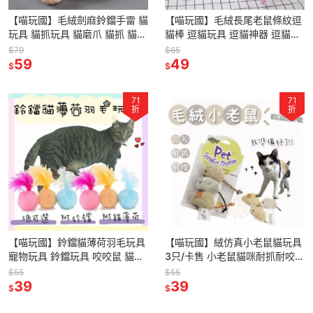
【喵玩國】毛絨劍麻鈴鐺手雷 貓
【喵玩國】毛絨長尾老鼠條紋逗
玩具 貓抓玩具 貓磨爪 貓抓 貓抓
貓棒 逗貓玩具 逗貓神器 逗貓棒
球 貓抓板 貓紓壓玩具 逗貓玩具
釣竿逗貓棒
$79
$65
羽毛玩具 球玩具
59
49
$
$
71
71
折
折
【喵玩國】鈴鐺貓薄荷羽毛玩具
【喵玩國】絨仿真小老鼠貓玩具
寵物玩具 鈴鐺玩具 咬咬鼠 貓薄
3只/卡售 小老鼠貓咪耐抓耐咬互
荷玩具 貓草玩具 貓玩具 貓草包
動玩具 貓玩具 寵物啃咬玩具 寵
$55
$55
貓薄荷抱枕 貓薄荷
39
物玩具 逗貓玩具
39
$
$