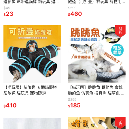
逗貓棒 彩帶逗貓棒 貓玩具 逗貓
隧道（可折疊）貓玩具 寵物用品
玩具 逗貓棒 緞帶逗貓棒
可折疊 方便收納
$45
$599
23
460
$
$
61
折
【喵玩國】貓隧道 五通貓隧道
【喵玩國】跳跳魚 跳動魚 會跳
貓隧道 貓玩具 寵物隧道
動的魚 仿真魚 擬真魚 貓草魚 貓
薄荷魚 貓玩具 貓咪玩具 逗貓玩
$299
410
具
185
$
$
5
折