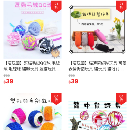
71
71
折
折
【喵玩國】逗貓毛絨QQ球 毛絨
【喵玩國】貓薄荷紓壓玩具 可愛
球 毛線球 貓咪玩具 逗貓玩具 貓
表情拇指玩具 貓玩具 貓薄荷 貓
玩具 逗貓球
薄荷玩具 造型貓玩具
$55
$55
39
39
$
$
64
64
折
折