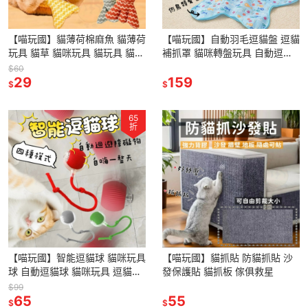
【喵玩國】貓薄荷棉麻魚 貓薄荷
【喵玩國】自動羽毛逗貓盤 逗貓
玩具 貓草 貓咪玩具 貓玩具 貓薄
補抓罩 貓咪轉盤玩具 自動逗貓
荷 貓草玩具 貓抱枕 貓草玩具 逗
遊樂罩 逗貓毯 逗貓轉盤 貓咪玩
$60
貓玩具 貓草魚
29
具 逗貓棒 羽毛逗貓玩具
159
$
$
65
折
【喵玩國】智能逗貓球 貓咪玩具
【喵玩國】貓抓貼 防貓抓貼 沙
球 自動逗貓球 貓咪玩具 逗貓球
發保護貼 貓抓板 傢俱救星
逗貓 逗貓玩具 自動逗貓 貓的玩
$99
具 貓咪玩具電動
65
55
$
$