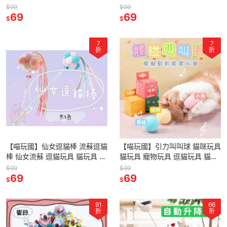
寵物磨牙玩具 貓咪設計師 貓薄
玩具 逗貓棒 逗貓神器 貓貓玩具
$99
$99
荷
69
69
$
$
7
7
折
折
【喵玩國】仙女逗貓棒 流蘇逗貓
【喵玩國】引力叫叫球 貓咪玩具
棒 仙女流蘇 逗貓玩具 貓玩具 逗
貓玩具 寵物玩具 逗貓玩具 貓玩
貓神器 逗貓棒
具球 叫叫球 寵物貓貓玩具 寵物
$99
$99
69
玩具 貓咪互動
69
$
$
91
66
折
折