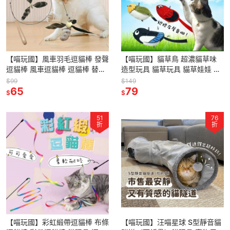
【喵玩國】風車羽毛逗貓棒 發聲
【喵玩國】貓草鳥 超濃貓草味
逗貓棒 風車逗貓棒 逗貓棒 替換
造型玩具 貓草玩具 貓草娃娃 貓
頭 貓咪玩具 逗貓玩具 寵物玩具
玩具 貓薄荷玩具 紓壓玩具
$99
$149
羽毛玩具 逗貓
65
79
$
$
51
76
折
折
【喵玩國】彩虹緞帶逗貓棒 布條
【喵玩國】汪喵星球 S型靜音貓