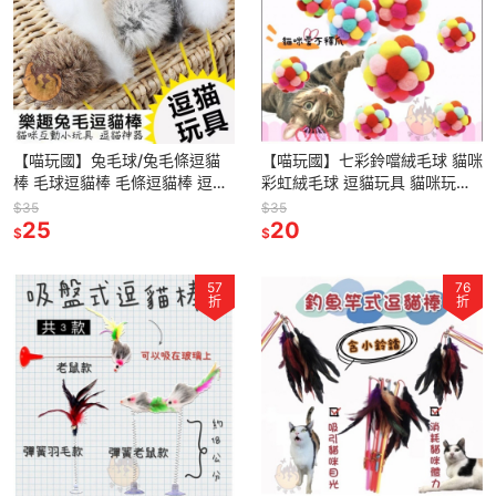
【喵玩國】兔毛球/兔毛條逗貓
【喵玩國】七彩鈴噹絨毛球 貓咪
棒 毛球逗貓棒 毛條逗貓棒 逗貓
彩虹絨毛球 逗貓玩具 貓咪玩具
棒 貓玩具 寵物玩具
逗貓球 貓抓球 絨毛球 彩球球 貓
$35
$35
25
玩具
20
$
$
57
76
折
折