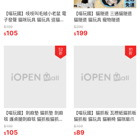
【喵玩國】吱吱叫毛絨小老鼠 電
【喵玩國】貓隧道 三通貓隧道
子發聲 貓咪玩具 貓玩具 逗貓玩
貓隧道 貓玩具 寵物隧道
具
$199
$299
105
199
$
$
52
81
折
折
【喵玩國】劍麻墊 貓抓墊 劍麻
【喵玩國】貓抓板 瓦楞紙貓抓板
毯 護桌腿劍麻毯 貓抓板貓抓柱
貓抓板 貓玩具 貓躺椅 貓咪磨爪
家具保護沙發救星
$199
$109
105
89
$
$