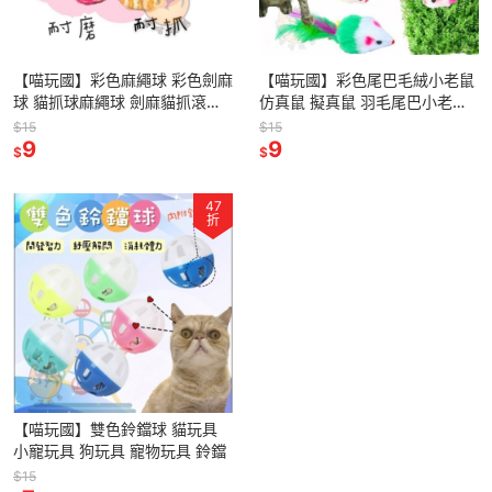
【喵玩國】彩色麻繩球 彩色劍麻
【喵玩國】彩色尾巴毛絨小老鼠
球 貓抓球麻繩球 劍麻貓抓滾球
仿真鼠 擬真鼠 羽毛尾巴小老鼠
麻繩球 磨爪利器 磨牙 貓抓球
養貓必備 貓玩具 寵物玩具
$15
$15
9
9
$
$
47
折
【喵玩國】雙色鈴鐺球 貓玩具
小寵玩具 狗玩具 寵物玩具 鈴鐺
$15