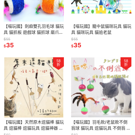
【喵玩國】劍麻雙孔羽毛球 貓玩
【喵玩國】籠中鼠貓咪玩具 貓玩
具 貓抓板 遊戲球 貓抓球 磨爪球
具 貓咪玩具 貓追老鼠
寵物玩具 劍麻球 逗貓玩具
$55
$55
35
35
$
$
58
58
折
折
【喵玩國】天然原木逗貓棒 貓玩
【喵玩國】羽毛款/老鼠款不倒
具 逗貓棒 逗貓玩具 逗貓神器 釣
翁球 貓玩具 逗貓玩具 不倒翁 羽
竿逗貓
毛
$60
$60