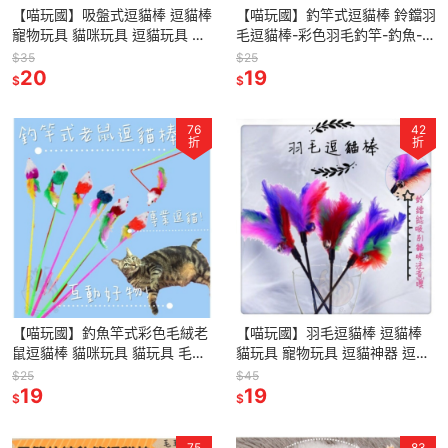
【喵玩國】吸盤式逗貓棒 逗貓棒
【喵玩國】釣竿式逗貓棒 鈴鐺羽
寵物玩具 貓咪玩具 逗貓玩具 鈴
毛逗貓棒-彩色羽毛釣竿-釣魚-附
鐺逗貓棒 老鼠玩具 逗貓桿 貓貓
鈴鐺-逗貓杆/釣杆式逗貓棒/互動
$35
$25
玩具 貓咪互動
20
益智玩具
19
$
$
76
42
折
折
【喵玩國】釣魚竿式彩色毛絨老
【喵玩國】羽毛逗貓棒 逗貓棒
鼠逗貓棒 貓咪玩具 貓玩具 毛絨
貓玩具 寵物玩具 逗貓神器 逗貓
老鼠 釣竿逗貓棒
玩具
$25
$45
19
19
$
$
75
83