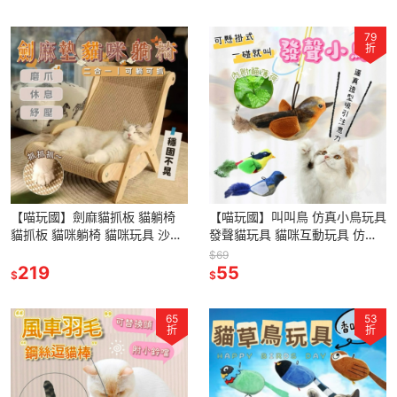
79
折
【喵玩國】劍麻貓抓板 貓躺椅
【喵玩國】叫叫鳥 仿真小鳥玩具
貓抓板 貓咪躺椅 貓咪玩具 沙發
發聲貓玩具 貓咪互動玩具 仿真
磨爪神器 貓抓窩 貓沙發 貓抓墊
小鳥玩具 逗貓 發聲玩具 懶人逗
$69
子
219
貓神器 貓咪玩具 貓互動
55
$
$
65
53
折
折