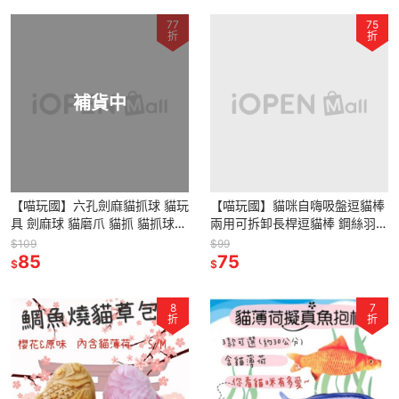
77
75
折
折
補貨中
【喵玩國】六孔劍麻貓抓球 貓玩
【喵玩國】貓咪自嗨吸盤逗貓棒
具 劍麻球 貓磨爪 貓抓 貓抓球
兩用可拆卸長桿逗貓棒 鋼絲羽毛
貓抓板 貓紓壓玩具 逗貓玩具 羽
鈴鐺真空吸盤 貓咪玩具 幼貓小
$109
$99
毛玩具 球玩具
85
貓解悶玩具 懶人玩具
75
$
$
8
7
折
折