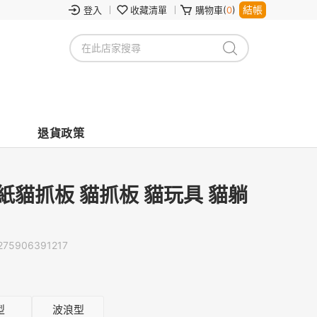
結帳
登入
收藏清單
購物車(
0
)
退貨政策
紙貓抓板 貓抓板 貓玩具 貓躺
275906391217
型
波浪型