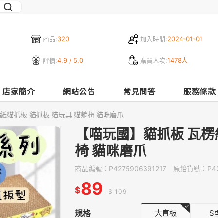
商品:
320
加入時間:
2024-01-01
評價:
4.9 / 5.0
購買人次:
1478人
店家簡介
網站公告
常見問答
服務條款
紙貓抓板 貓抓板 貓玩具 貓躺椅 貓咪磨爪
【喵玩國】貓抓板 瓦楞
椅 貓咪磨爪
商品編號：
P4275906391217
原始貨號：
P4
89
$
$ 109
規格
大直板
S