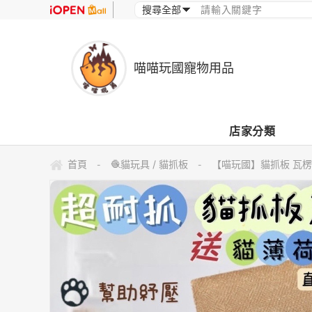
喵喵玩國寵物用品
店家分類
首頁
🧶貓玩具 / 貓抓板
【喵玩國】貓抓板 瓦楞
-
-