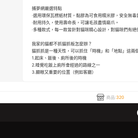
捕夢網嚴選特點
‧選用環保瓦楞紙材質，黏膠為可食用糯米膠，安全無毒
‧耐用持久，使用壽命長，可讓毛孩盡情磨爪。
‧多種款式，每一款皆針對貓咪精心設計，對貓咪們有絕
我家的貓都不抓貓抓板怎麼辦？
貓抓抓是一種天性，可以抓住「時機」和「地點」這兩
1.起床、飯後、廁所後的時機
2.睡覺吃飯上廁所會經過的路線之一
3.顯眼又重要的位置（例如客廳）
商品:
320