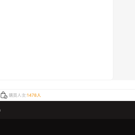
購買人次:
1478人
m