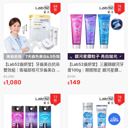
84
74
折
折
【Lab52齒妍堂】牙齒美白抗染
【Lab52齒妍堂】三麗鷗銀河牙
雙效組｜衛福部核可牙齒美白 低
膏100g｜期間限定 銀河星鑽粒
刺激 美白牙托 新手友善 美齒 亮
子 亮白牙齒 拋光淨白 含氟牙膏
$1,280
$199
白
1,080
149
$
$
77
78
折
折