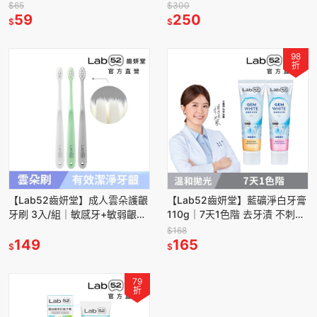
抵禦再染色 亮白牙膏 美白牙膏
龍/清新柑橘)｜清新口氣 強健牙
$65
$300
含氟牙膏 隨身包
59
齦 巨星陳孟賢推薦
250
$
$
98
折
【Lab52齒妍堂】成人雲朵護齦
【Lab52齒妍堂】藍礦淨白牙膏
牙刷 3入/組｜敏感牙+敏弱齦
110g｜7天1色階 去牙漬 不刺激
+牙套族適用 細軟毛 薄型小頭牙
抵禦再染色 亮白牙膏 美白牙膏
$168
刷
149
含氟牙膏
165
$
$
79
折