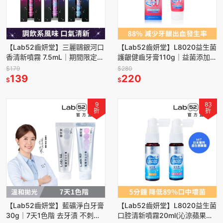
【Lab52齒妍堂】三麗鷗銀河口
【Lab52齒妍堂】L8020益生菌
香清新噴霧 7.5mL｜期間限定
護齦健齒牙膏110g｜益菌添加
口氣清新 口氣芳香 口腔清新 方
強健牙齦 含氟 超氟1450ppm
$179
$280
便攜帶
139
巨星陳孟賢推薦
220
$
$
9
83
折
折
【Lab52齒妍堂】藍礦淨白牙膏
【Lab52齒妍堂】L8020益生菌
30g｜7天1色階 去牙漬 不刺激
口腔清新噴霧20ml(沁涼蘋果烏