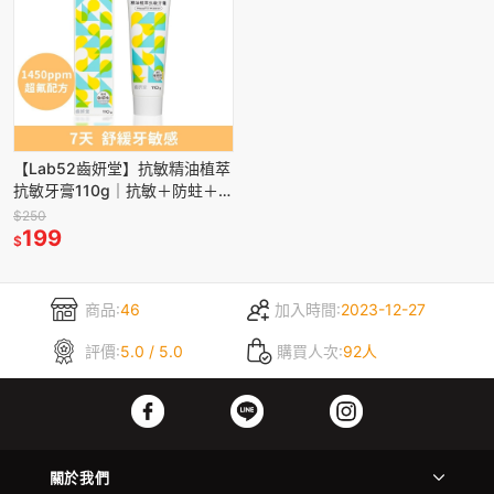
【Lab52齒妍堂】抗敏精油植萃
抗敏牙膏110g｜抗敏＋防蛀＋修
護 牙套族適用 抗敏感 不刺激
$250
1450ppm超氟
199
$
商品:
46
加入時間:
2023-12-27
評價:
5.0 / 5.0
購買人次:
92人
關於我們