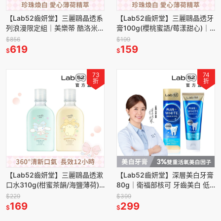
【Lab52齒妍堂】三麗鷗晶透系
【Lab52齒妍堂】三麗鷗晶透牙
列浪漫限定組｜美樂蒂 酷洛米
膏100g(櫻桃蜜語/莓漾甜心)｜
布丁狗 大耳狗 含氟漱口水 含氟
美樂蒂 酷洛米 口氣清新 亮白牙
$856
$199
牙膏 口氣清新 亮白牙齒
619
齒 拋光淨白 含氟
159
$
$
73
74
折
折
【Lab52齒妍堂】三麗鷗晶透漱
【Lab52齒妍堂】深層美白牙膏
口水310g(柑蜜茶韻/海鹽薄荷)
80g｜衛福部核可 牙齒美白 低
｜布丁狗 大耳狗 口氣清新 長效
刺激 超氟 美齒 亮白 淨白 安心
$229
$399
含氟 無酒精 牙菌
169
煥白
299
$
$