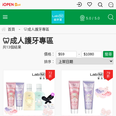
5.0 / 5.0
首頁
-
🦷成人護牙專區
🦷成人護牙專區
共
13
個結果
價格：
排序：
72
79
折
折