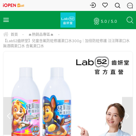
5.0 / 5.0
首頁
-
🔥熱銷品專區🔥
-
【Lab52齒妍堂】兒童含氟防蛀修護漱口水300g｜加倍防蛀修護 汪汪隊漱口水
無酒精漱口水 含氟漱口水