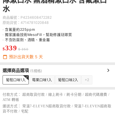
隊漱口水 無酒精漱口水 含氟漱口
水
商品編號：P4234608472282
原始貨號：4714781020848
‧ 含氟量約225ppm
‧ 獨家護齒技術MesoFill，幫助修護琺瑯質
‧ 不含防腐劑、酒精、重金屬
339
$
$ 350
預計出貨天數
5
天
選擇商品選項
(5規格)
葡萄口味1入
莓果口味1入
葡萄口味2入
+2
付款方式：
超商取貨付款 / 線上刷卡 / 刷卡分期 / 超商代碼繳費 /
ATM 轉帳
運送方式：
常溫7-ELEVEN超商取貨付款 / 常溫7-ELEVEN超商取
貨不付款 / 宅配