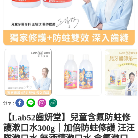
分享 :
【Lab52齒妍堂】兒童含氟防蛀修
護漱口水300g｜加倍防蛀修護 汪汪