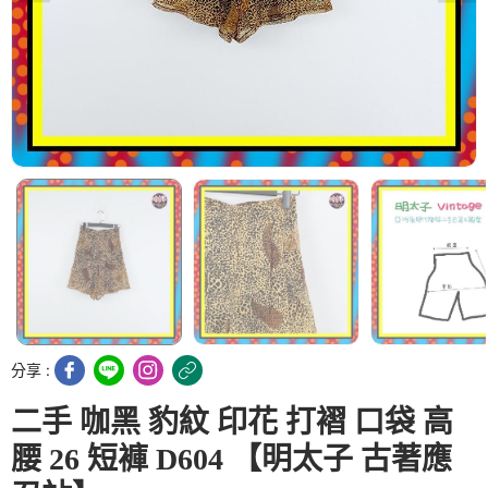
分享 :
二手 咖黑 豹紋 印花 打褶 口袋 高
腰 26 短褲 D604 【明太子 古著應