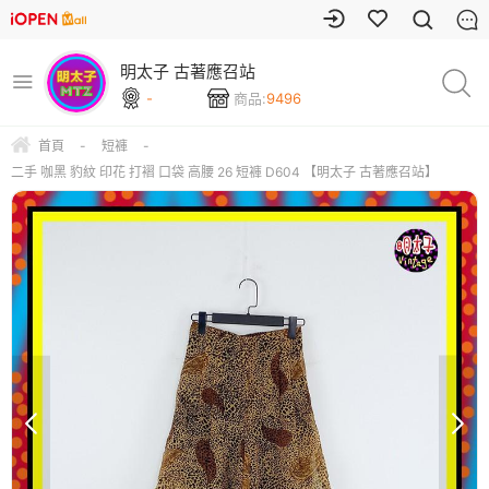
明太子 古著應召站
-
商品:
9496
首頁
-
短褲
-
二手 咖黑 豹紋 印花 打褶 口袋 高腰 26 短褲 D604 【明太子 古著應召站】