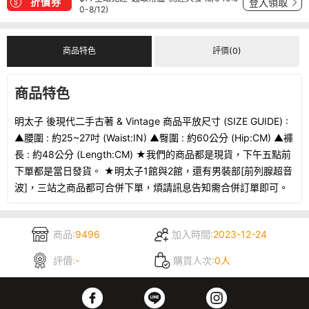
折價券
登入領取
0-8/12)
商品特色
評價(0)
商品特色
明太子 後現代二手古著 & Vintage 商品平放尺寸 (SIZE GUIDE) :
▲腰圍 : 約25~27吋 (Waist:IN) ▲臀圍 : 約60公分 (Hip:CM) ▲褲
長 : 約48公分 (Length:CM) ★我們的商品都是現貨，下午五點前
下單都是當日發貨。 ★明太子1館與2館，還有男裝部[前列腺超音
波]，三站之商品都可合併下單，煩請訊息告知需合併訂單即可。
商品:
9496
加入時間:
2023-12-24
評價:
-
購買人次:
0人