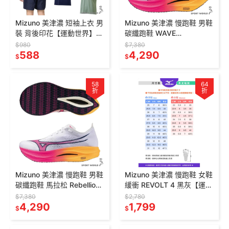
Mizuno 美津濃 短袖上衣 男
Mizuno 美津濃 慢跑鞋 男鞋
裝 背後印花【運動世界】
碳纖跑鞋 WAVE
J2TAB50609L/01L/05L/1
REBELLION PRO 3【運動
$980
$7,380
4L/34L
588
世界】U1GD253311
4,290
$
$
58
64
折
折
Mizuno 美津濃 慢跑鞋 男鞋
Mizuno 美津濃 慢跑鞋 女鞋
碳纖跑鞋 馬拉松 Rebellion
緩衝 REVOLT 4 黑灰【運動
Pro Low【運動世界】
世界】J1GD258172
$7,380
$2,780
U1GD254311
4,290
1,799
$
$