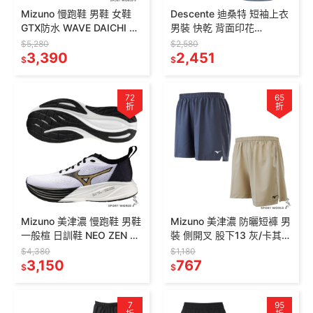
Mizuno 慢跑鞋 男鞋 女鞋
Descente 迪桑特 短袖上衣
GTX防水 WAVE DAICHI 9
男裝 快乾 背面印花
J1GJ255611/J1GK25563
SR121TTS11-
$5,280
$2,580
2
3,390
BRWN/SR121TTS11-DBLU
2,451
$
$
72
65
折
折
Mizuno 美津濃 慢跑鞋 男鞋
Mizuno 美津濃 防曬短褲 男
一般楦 日訓鞋 NEO ZEN 2
裝 側開叉 股下13 灰/卡其
白【運動世界】
【運動世界】
$4,380
$1,180
J1GC268201
3,150
J2TBC55107/J2TBC5514
767
$
$
9
7
95