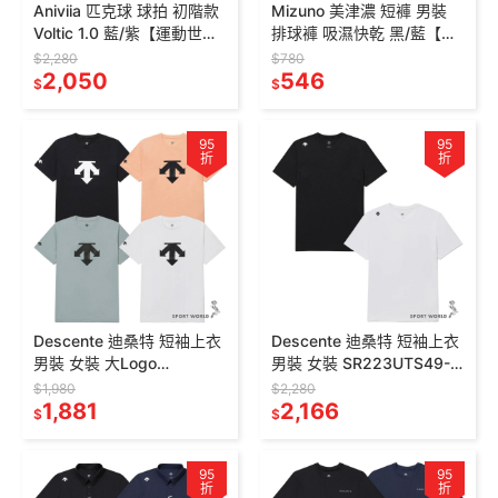
Aniviia 匹克球 球拍 初階款
Mizuno 美津濃 短褲 男裝
Voltic 1.0 藍/紫【運動世
排球褲 吸濕快乾 黑/藍【運
界】P0003/P0004
動世界】
$2,280
$780
2,050
V2TB2A1609/V2TB2A161
546
$
$
4
95
95
折
折
Descente 迪桑特 短袖上衣
Descente 迪桑特 短袖上衣
男裝 女裝 大Logo
男裝 女裝 SR223UTS49-
SR123UTS12-
BLK0/SR223UTS49-
$1,980
$2,280
BLK0/CORL/DBLU/WHT0
1,881
WHT0
2,166
$
$
95
95
折
折