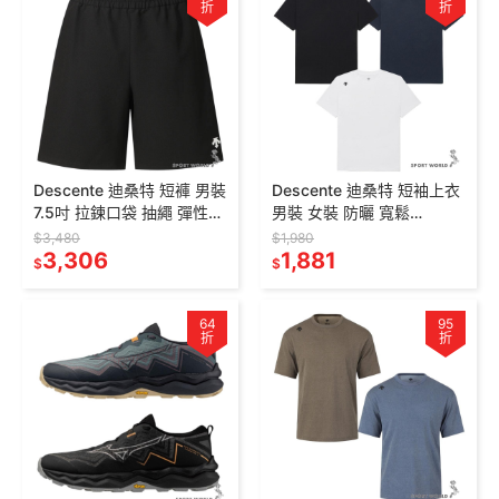
折
折
Descente 迪桑特 短褲 男裝
Descente 迪桑特 短袖上衣
7.5吋 拉鍊口袋 抽繩 彈性
男裝 女裝 防曬 寬鬆
快乾 黑【運動世界】
SR123UTS14-
$3,480
$1,980
SR121THP12-BLK0
3,306
BLK0/BLK0/WHT0
1,881
$
$
64
95
折
折