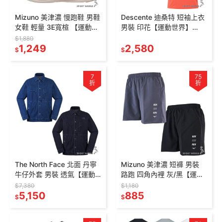
Mizuno 美津濃 慢跑鞋 男鞋
Descente 迪桑特 短袖上衣
女鞋 輕量 3E寬楦 【運動世
男裝 印花【運動世界】
界】
SR121TTS12
$1,880
K1GA250012/K1GA25001
1,249
2,580
$
$
1
7
75
折
折
The North Face 北面 丹寧
Mizuno 美津濃 短褲 男裝
牛仔外套 男裝 透氣【運動
路跑 四角內裡 灰/黑【運動
世界】
世界】
$7,380
$1,180
NF0A8FZNDG4/NF0A8FZ
5,150
J2TBD05308/J2TBD053
885
$
$
NDG7
09