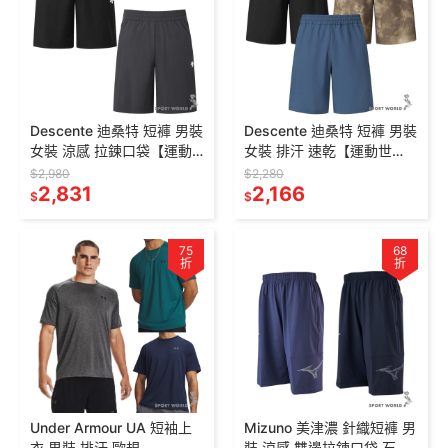
Descente 迪桑特 短褲 男裝
Descente 迪桑特 短褲 男裝
女裝 涼感 拉鍊口袋【運動
女裝 排汗 速乾【運動世
世界】SR213TKH41-
界】SR123THP21-
$2,980
$2,280
BLK0/CHC0
2,831
BLK0/BRWN/DBLU
2,166
$
$
75
68
折
折
Under Armour UA 短袖上
Mizuno 美津濃 針織短褲 男
衣 男裝 排汗 歐規
裝 涼感 雙邊拉鍊口袋 石墨/