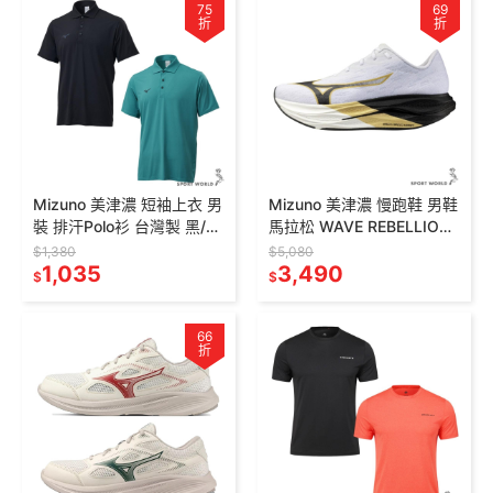
75
69
折
折
Mizuno 美津濃 短袖上衣 男
Mizuno 美津濃 慢跑鞋 男鞋
裝 排汗Polo衫 台灣製 黑/沼
馬拉松 WAVE REBELLION
綠
FLASH 3【運動世界】
$1,380
$5,080
32TAD01609/32TAD0163
1,035
J1GC262101
3,490
$
$
3
66
折