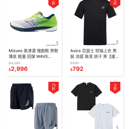
折
折
Mizuno 美津濃 慢跑鞋 男鞋
Asics 亞瑟士 短袖上衣 男
薄底 輕量 回彈 WAVE
裝 涼感 吸濕 排汗 黑【運動
DUEL 4 深藍黃【運動世
世界】2031F499-001
$4,280
$990
界】U1GD255021
2,996
792
$
$
75
8
折
折