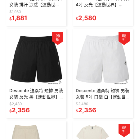
女裝 排汗 涼感【運動世
4吋 反光【運動世界】
界】SR122PTS31-
SR122RHP32-
$1,980
BLK0/ORG0/WHT0
1,881
BLK0/IVY0/SKY0
2,580
$
$
95
95
折
折
Descente 迪桑特 短褲 男裝
Descente 迪桑特 短褲 男裝
女裝 反光 黑【運動世界】
女裝 5吋 口袋 白【運動世
SR123RHP22-BLK0
界】SR123RHP22-WHT0
$2,480
$2,480
2,356
2,356
$
$
95
折