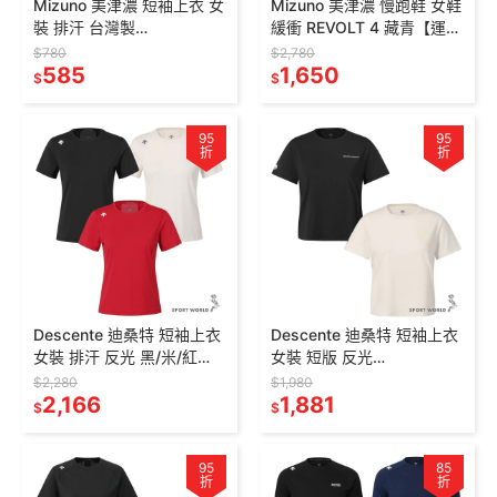
Mizuno 美津濃 短袖上衣 女
Mizuno 美津濃 慢跑鞋 女鞋
裝 排汗 台灣製
緩衝 REVOLT 4 藏青【運動
J2TAD20209/J2TAD2021
世界】J1GD258121
$780
$2,780
9/265/202
585
1,650
$
$
95
95
折
折
Descente 迪桑特 短袖上衣
Descente 迪桑特 短袖上衣
女裝 排汗 反光 黑/米/紅
女裝 短版 反光
SR122RTS32-
SR122RTS31-
$2,280
$1,980
BLK0/IVY0/RED0
2,166
BLK0/SR122RTS31-IVY0
1,881
$
$
95
85
折
折