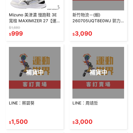
Mizuno 美津濃 慢跑鞋 3E
新竹物流－(蝦)
寬楦 MAXIMIZER 27【運動
260705UQT8E0WJ 郭力
世界】
慈
$1,880
K1GA250209/01/02
999
3,090
$
$
補貨中
補貨中
LINE：蔡碧葵
LINE：周靖哲
1,500
3,000
$
$