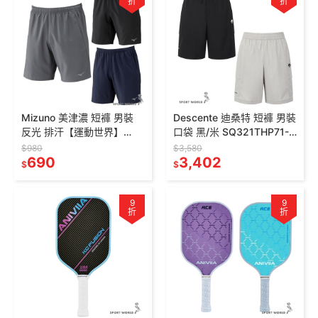
折
折
Mizuno 美津濃 短褲 男裝
Descente 迪桑特 短褲 男裝
反光 排汗【運動世界】
口袋 黑/米 SQ321THP71-
J2MBC00308/J2MBC003
BLK0/SQ321THP71-BEIG
$980
$3,580
09/J2MBC00314
690
3,402
$
$
9
9
折
折