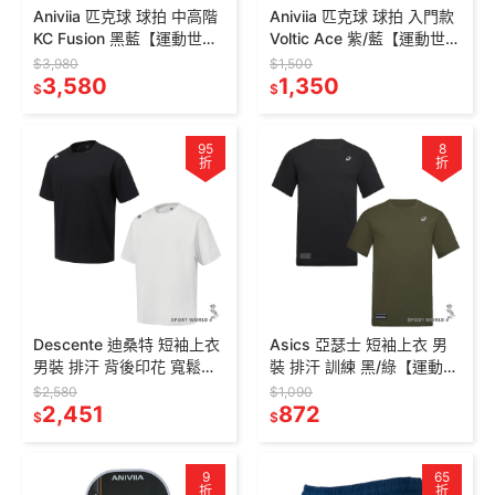
Aniviia 匹克球 球拍 中高階
Aniviia 匹克球 球拍 入門款
KC Fusion 黑藍【運動世
Voltic Ace 紫/藍【運動世
界】P0010
界】P0002/P0001
$3,980
$1,500
3,580
1,350
$
$
95
8
折
折
Descente 迪桑特 短袖上衣
Asics 亞瑟士 短袖上衣 男
男裝 排汗 背後印花 寬鬆
裝 排汗 訓練 黑/綠【運動世
SQ321TTS84
界】2033C215-
$2,580
$1,090
2,451
001/2033C215-300
872
$
$
9
65
折
折