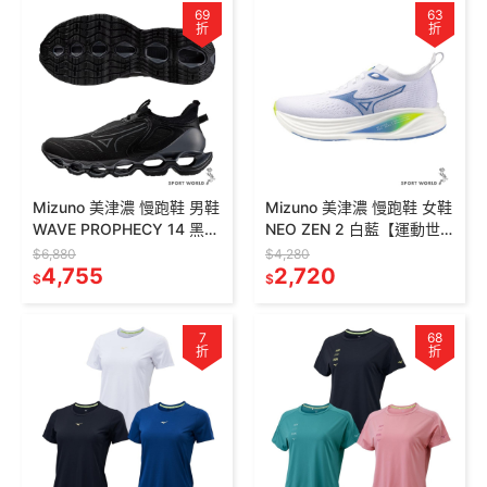
69
63
折
折
Mizuno 美津濃 慢跑鞋 男鞋
Mizuno 美津濃 慢跑鞋 女鞋
WAVE PROPHECY 14 黑
NEO ZEN 2 白藍【運動世
【運動世界】J1GC255131
界】J1GD268621
$6,880
$4,280
4,755
2,720
$
$
7
68
折
折