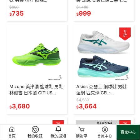
1326413-090/1326413-
黑
$980
$1,480
338/408
735
32TBD03307/32TBD033
999
$
$
09
8
折
Mizuno 美津濃 籃球鞋 男鞋
Asics 亞瑟士 網球鞋 男鞋
林俊吉 日本製 CITIUS
溫網 匹克球 GEL-
DRIVE AG1 綠【運動世界】
RESOLUTION X
$4,580
W1GA251003
3,680
1041A481-102/404
3,664
$
$
75
75
折
折
賣家中心
首頁
我的收藏
我的通知
購物車
會員中心