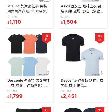
Mizuno 美津濃 短褲 男裝
Asics 亞瑟士 短袖上衣 男
四角內裡褲 股下13cm 黑/
裝 純棉 寬鬆 黑/白【運動世
灰【運動世界】
界】2203A369-
$1,480
$1,880
J2TBC05399/J2TBC053
1,110
001/2203A369-100
1,504
$
$
03
91
95
折
折
Descente 迪桑特 男女短袖
Descente 迪桑特 短袖上衣
上衣 防曬 【運動世界】
男裝 排汗 快乾
SR123UTS11
SR121TCO14-
$1,980
$2,580
1,799
BLK0/SR121TCO14-BLU0
2,451
$
$
95
95