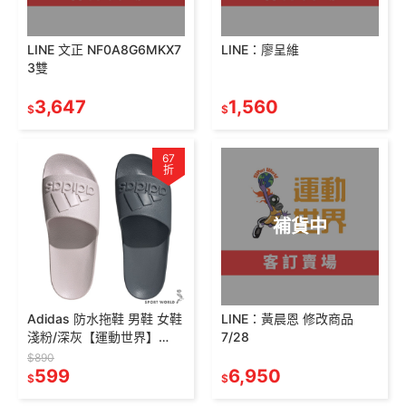
LINE 文正 NF0A8G6MKX7
LINE：廖呈維
3雙
3,647
1,560
$
$
67
折
補貨中
Adidas 防水拖鞋 男鞋 女鞋
LINE：黃晨恩 修改商品
淺粉/深灰【運動世界】
7/28
JQ4719/JQ4721
$890
599
6,950
$
$