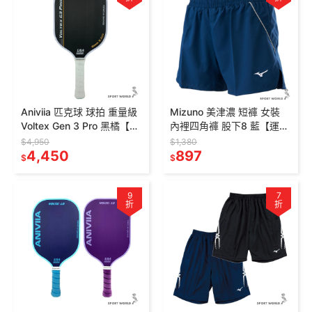
Aniviia 匹克球 球拍 重量級
Mizuno 美津濃 短褲 女裝
Voltex Gen 3 Pro 黑橘【運
內裡四角褲 股下8 藍【運動
動世界】P0009
世界】J2TBC76212
$4,950
$1,380
4,450
897
$
$
9
7
折
折