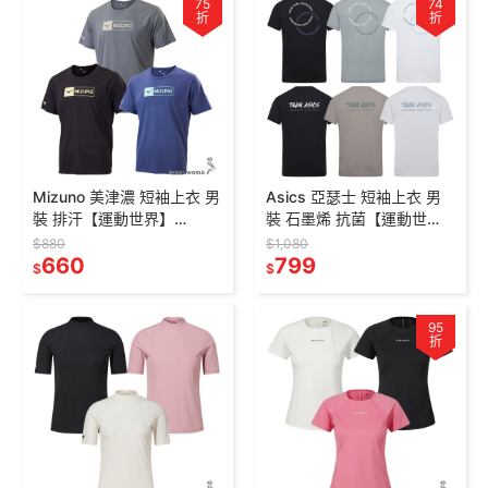
75
74
折
折
Mizuno 美津濃 短袖上衣 男
Asics 亞瑟士 短袖上衣 男
裝 排汗【運動世界】
裝 石墨烯 抗菌【運動世
32TAC00106/32TAC0010
界】
$880
$1,080
9/32TAC00112
660
2033C357/2033C356
799
$
$
95
折