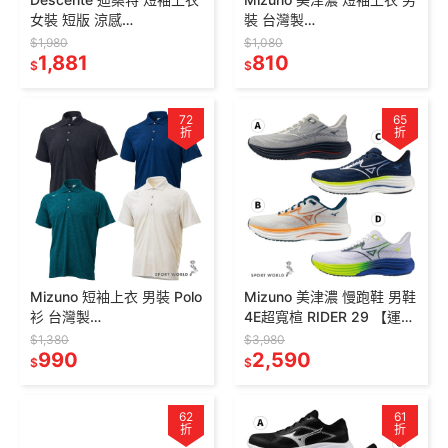
女裝 短版 涼感
裝 台灣製
SR112PTS14-
J2TAD00309/J2TAD003
$1,980
$1,080
BLK0/DBLU/WHT0
1,881
21/J2TAD00322/33
810
$
$
72
65
折
折
Mizuno 短袖上衣 男裝 Polo
Mizuno 美津濃 慢跑鞋 男鞋
衫 台灣製
4E超寬楦 RIDER 29 【運動
32TAD01209/32TAD0121
世界 J1GC250453
$1,380
$3,980
1/32TAD01233/02
990
2,590
$
$
62
61
折
折