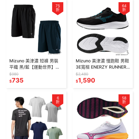
75
64
折
折
Mizuno 美津濃 短褲 男裝
Mizuno 美津濃 慢跑鞋 男鞋
平織 黑/藍【運動世界】
3E寬楦 ENERZY RUNNERZ
32TBYA0209/32TBYA02
2 黑藍【運動世界】
$980
$2,480
13
735
K1GA251201
1,590
$
$
6
58
折
折