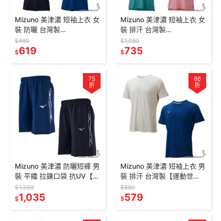
Mizuno 美津濃 短袖上衣 女
Mizuno 美津濃 短袖上衣 女
裝 防曬 台灣製
裝 排汗 台灣製
J2TAD20401/J2TAD2040
J2TAD20309/J2TAD203
$880
$1,080
9/J2TAD20411
619
33/J2TAD20365
735
$
$
75
66
折
折
Mizuno 美津濃 防曬短褲 男
Mizuno 美津濃 短袖上衣 男
裝 平織 拉鍊口袋 抗UV【運
裝 排汗 台灣製【運動世
動世界】
界】
$1,380
$880
32TBD05614/32TBD056
1,035
J2TAD00502/J2TAD0051
579
$
$
99
1