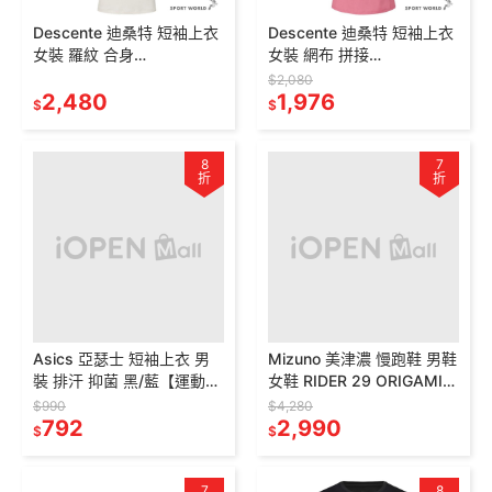
Descente 迪桑特 短袖上衣
Descente 迪桑特 短袖上衣
女裝 羅紋 合身
女裝 網布 拼接
SR122PTS11-
SR122PTS12-
$2,080
BLK0/DPNK/IVY0
2,480
IVY0/BLK0/PINK
1,976
$
$
8
7
折
折
Asics 亞瑟士 短袖上衣 男
Mizuno 美津濃 慢跑鞋 男鞋
裝 排汗 抑菌 黑/藍【運動世
女鞋 RIDER 29 ORIGAMI
界】2031F567-
黑【運動世界】
$990
$4,280
001/2031F567-401
792
J1GC266301
2,990
$
$
7
8