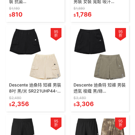
裝 抗菌
男裝 女裝 寬鬆 吸汗
32TAD00930/32TAD009
SR123UTS15
$1,180
$1,880
09/32TAD00911
810
1,786
$
$
95
95
折
折
Descente 迪桑特 短褲 男裝
Descente 迪桑特 短褲 男裝
8吋 黑/米 SR221UHP44-
透氣 梭織 黑/綠
BLK0/SR221UHP44-IVY0
SR221DHP41-
$2,480
$3,480
2,356
BLK0/SR221DHP41-KHAK
3,306
$
$
95
95
折
折