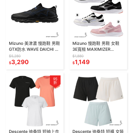
Mizuno 美津濃 慢跑鞋 男鞋
Mizuno 慢跑鞋 男鞋 女鞋
GTX防水 WAVE DAICHI 9
3E寬楦 MAXIMIZER
黑藍【運動世界】
K1GA250003/02/21/23
$5,280
$1,880
J1GJ255612
3,290
1,149
$
$
95
折
Descente 迪桑特 短袖上衣
Descente 迪桑特 短褲 女裝