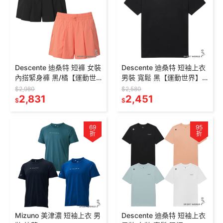
Descente 迪桑特 短褲 女裝
Descente 迪桑特 短袖上衣
內搭緊身褲 黑/橘【運動世
男裝 寬鬆 黑【運動世界】
界】SR122PWP31-
SR111DTS32-BLK0
$2,980
$2,580
BLK0/ORG0
2,831
2,451
$
$
69
95
折
折
Mizuno 美津濃 短袖上衣 男
Descente 迪桑特 短袖上衣