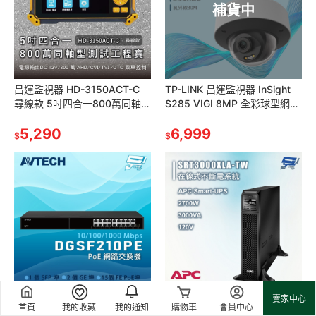
補貨中
昌運監視器 HD-3150ACT-C
TP-LINK 昌運監視器 InSight
尋線款 5吋四合一800萬同軸型
S285 VIGI 8MP 全彩球型網路
測試工程寶 AHD/CVI/TVI +
攝影機
CVBS
5,290
6,999
$
$
昌運監視器 AVTECH 陞泰
昌運監視器 APC
賣家中心
首頁
我的收藏
我的通知
購物車
會員中心
DGSF210PE 15xFE PoE埠
SRT3000XLA-TW Smart-