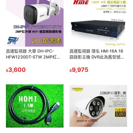
昌運監視器 大華 DH-IPC-
昌運監視器 環名 HM-16A 16
HFW1230DT-STW 2MP紅外
路錄影主機 DVR此為舊型號以
線網路攝影機
最新型號出貨
(HFW1339DTK1-SW-PV)
3,600
9,975
$
$