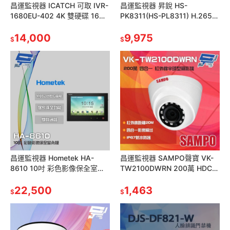
昌運監視器 ICATCH 可取 IVR-
昌運監視器 昇銳 HS-
1680EU-402 4K 雙硬碟 16路
PK8311(HS-PL8311) H.265
NVR 錄影主機(以新款出貨)
4K 8路 PoE NVR 網路型錄影
14,000
主機
9,975
$
$
昌運監視器 Hometek HA-
昌運監視器 SAMPO聲寶 VK-
8610 10吋 彩色影像保全室內
TW2100DWRN 200萬 HDCVI
機 智慧家庭主機 雙向通話 具五
紅外線半球型攝影機
個防盜迴路
22,500
1,463
$
$