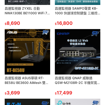
昌運監視器 ZYXEL 合勤
昌運監視器 SAMPO聲寶 KB-
NWA130BE BE11000 WiFi 7
1000 快速球控制鍵盤 三維控
三頻 NebulaFlex無線網路基地
制鍵盤 控制快速球
台
8,690
16,800
$
$
昌運監視器 ASUS華碩 RT-
昌運監視器 QNAP 威聯通
BE58U BE3600 AiMesh 雙頻
QSW-M2108R-2C 半機架寬度
WiFi 7 無線 Gigabit 路由器
設計 L2 Web 管理型交換器
3,699
17,499
$
$