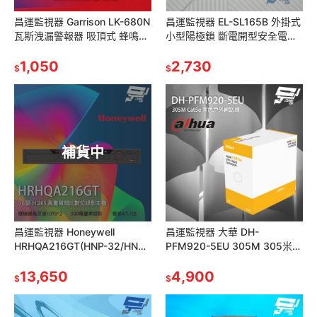
昌運監視器 Garrison LK-680N
昌運監視器 EL-SL165B 外掛式
瓦斯洩漏警報器 吸頂式 蜂鳴器
小型陽極鎖 斷電開型安全電鎖
紅色LED閃爍
特殊耐磨硬化處理 上鎖指示燈
1,050
2,730
$
$
補貨中
昌運監視器 Honeywell
昌運監視器 大華 DH-
HRHQA216GT(HNP-32/HND-
PFM920-5EU 305M 305米
32) 16路 H.265 類比錄影主機
Cat5e 黑色屋外網路線
13,650
4,900
$
$