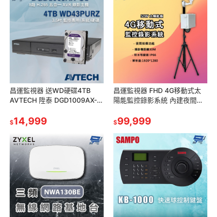
昌運監視器 送WD硬碟4TB
昌運監視器 FHD 4G移動式太
AVTECH 陞泰 DGD1009AX-
陽能監控錄影系統 內建夜間拍
U1 8路 XVR 錄影主機
攝功能 內建水平旋轉功能 請來
14,999
電洽詢
99,999
$
$