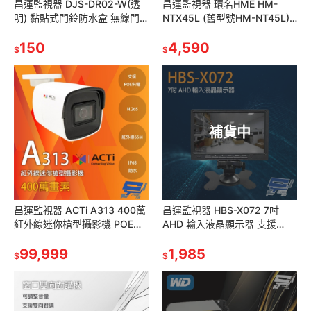
昌運監視器 DJS-DR02-W(透
昌運監視器 環名HME HM-
明) 黏貼式門鈴防水盒 無線門
NTX45L (舊型號HM-NT45L)
鈴防水盒 無線門鈴防水罩 適用
4路 H.265 5M 4合一 錄影主
於DJS-DR95
150
機
4,590
$
$
補貨中
昌運監視器 ACTi A313 400萬
昌運監視器 HBS-X072 7吋
紅外線迷你槍型攝影機 POE供
AHD 輸入液晶顯示器 支援
電 紅外線65M 物聯網資安認證
CVBS輸入 可車用 內建喇叭
請來電洽詢
99,999
1,985
$
$