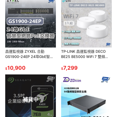
昌運監視器 ZYXEL 合勤
TP-LINK 昌運監視器 DECO
GS1900-24EP 24埠GbE智慧
BE25 BE5000 WiFi 7 雙頻
型網管PoE交換器 100/1000
WIFI分享器 3入 (三入)
Mbps
10,900
7,299
$
$
補貨中