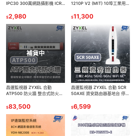
IPC30 300萬網路攝影機 ICR
1210P V2 (MIT) 10埠工業用寬
紅外濾光片自動切換 24小時日
溫長距離PoE+ 網路交換器
夜監控偵測距離30M
2,980
11,300
$
$
補貨中
昌運監視器 ZYXEL 合勤
昌運監視器 ZYXEL 合勤 SCR
ATP500 防火牆 整合式防火牆
50AXE 資安路由器基地台 停產
10/100/1000Mbps RJ-45
(以USG Lite 60AX新款出貨)
83,500
6,599
$
$