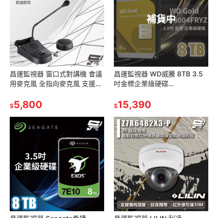
補貨中
昌運監視器 窗口式對講機 會議
昌運監視器 WD威騰 8TB 3.5
用麥克風 全指向麥克風 支援雙
吋金標企業級硬碟
向對講 可調音量
(WD8004FRYZ) (新型號
5,800
WD8005FRYZ)
15,390
$
$