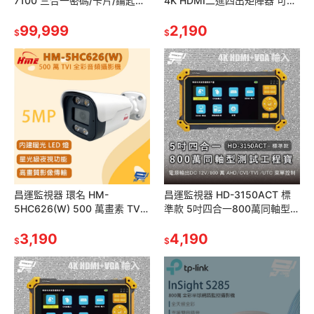
7100 三合一密碼/卡片/鑰匙智
4K HDMI二進四出矩陣器 可將
能電子門鎖 輔助鎖(請來電洽
4路HDMI輸出顯示同一或不同
詢)
99,999
的高清影像
2,190
$
$
昌運監視器 環名 HM-
昌運監視器 HD-3150ACT 標
5HC626(W) 500 萬畫素 TVI
準款 5吋四合一800萬同軸型測
全彩音頻攝影機 內建暖光 LED
試工程寶 AHD/CVI/TVI +
燈
3,190
CVBS
4,190
$
$