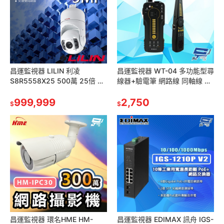
昌運監視器 LILIN 利凌
昌運監視器 WT-04 多功能型尋
S8R5558X25 500萬 25倍 紅
線器+驗電筆 網路線 同軸線 電
外線快速球網路攝影機 雙向語
話線 可探測光纖線路 外接音訊
音 請來電洽詢
999,999
輸出
2,750
$
$
昌運監視器 環名HME HM-
昌運監視器 EDIMAX 訊舟 IGS-