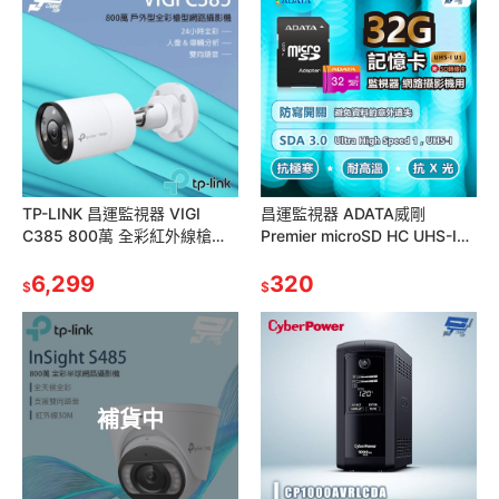
TP-LINK 昌運監視器 VIGI
昌運監視器 ADATA威剛
C385 800萬 全彩紅外線槍型
Premier microSD HC UHS-I
監視器 PoE網路監控攝影機
U1 32G記憶卡 附轉卡監視器網
6,299
路攝影機
320
$
$
補貨中