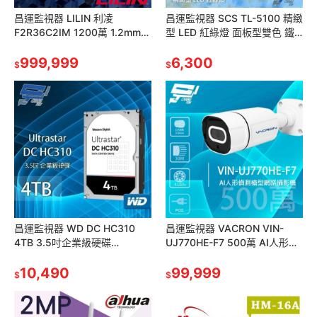
昌運監視器 LILIN 利凌
昌運監視器 SCS TL-5100 精緻
F2R36C2IM 1200萬 1.2mm
型 LED 紅綠燈 面板型雙色 鐵
魚眼型紅外線全景網路攝影機
製外殼
請來電洽詢
999,999
6,300
$
$
昌運監視器 WD DC HC310
昌運監視器 VACRON VIN-
4TB 3.5吋企業級硬碟
UJ770HE-F7 500萬 AI人形偵
(HUS726T4TALE6L4)
測槍型網路攝影機 POE請來電
10,490
洽詢
99,999
$
$