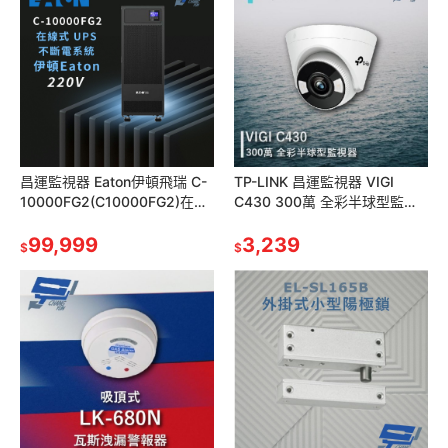
昌運監視器 Eaton伊頓飛瑞 C-
TP-LINK 昌運監視器 VIGI
10000FG2(C10000FG2)在線
C430 300萬 全彩半球型監視
式UPS不斷電系統 220V(請來
器 商用網路監控攝影機
電洽詢)
99,999
3,239
$
$