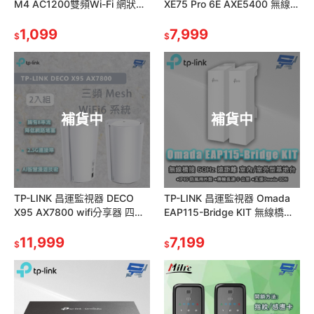
M4 AC1200雙頻Wi-Fi 網狀路
XE75 Pro 6E AXE5400 無線網
由器 wifi分享器 無線網路分享
路路由器 Wi-Fi 6E 2入
器
1,099
7,999
$
$
補貨中
補貨中
TP-LINK 昌運監視器 DECO
TP-LINK 昌運監視器 Omada
X95 AX7800 wifi分享器 四核
EAP115-Bridge KIT 無線橋接
心 三頻wifi6 2.5G連接埠 2入
遠距離室內室外型基地台
11,999
7,199
$
$