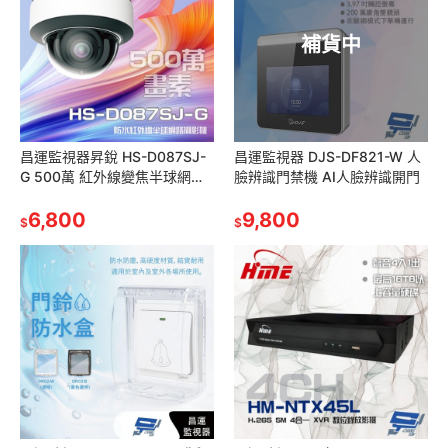
補貨中
昌運監視器昇銳 HS-D087SJ-
昌運監視器 DJS-DF821-W 人
G 500萬 紅外線變焦半球網路
臉辨識門禁機 AI人臉辨識開門
攝影機PoE IP67 夜視30-50M
6,800
9,800
$
$