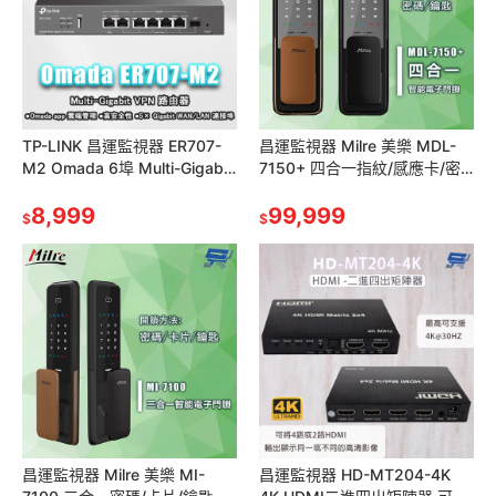
TP-LINK 昌運監視器 ER707-
昌運監視器 Milre 美樂 MDL-
M2 Omada 6埠 Multi-Gigabit
7150+ 四合一指紋/感應卡/密
VPN 路由器
碼/鑰匙智能電子門鎖 輔助鎖
8,999
(請來電洽詢)
99,999
$
$
昌運監視器 Milre 美樂 MI-
昌運監視器 HD-MT204-4K