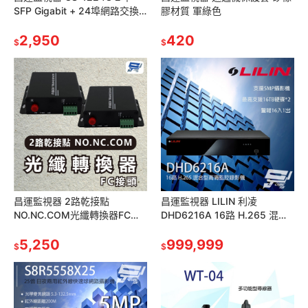
SFP Gigabit + 24埠網路交換
膠材質 軍綠色
器 10/100/1000Mbps
2,950
420
$
$
昌運監視器 2路乾接點
昌運監視器 LILIN 利凌
NO.NC.COM光纖轉換器FC接
DHD6216A 16路 H.265 混合
頭 20KM DC5V
型高清監控錄影主機 支援雙硬
5,250
碟 請來電洽詢
999,999
$
$