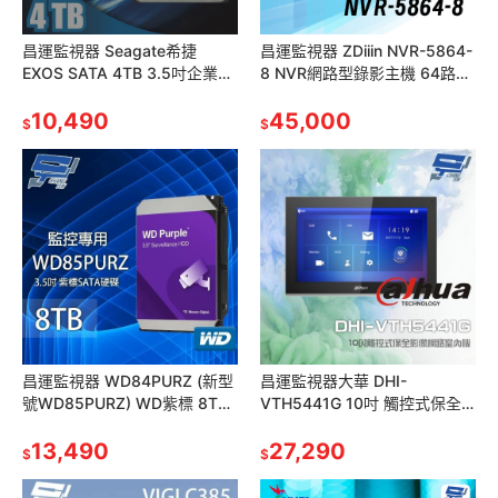
昌運監視器 Seagate希捷
昌運監視器 ZDiiin NVR-5864-
EXOS SATA 4TB 3.5吋企業級
8 NVR網路型錄影主機 64路
硬碟 (ST4000NM024B)
8MP/錄8MP 八碟
10,490
45,000
$
$
昌運監視器 WD84PURZ (新型
昌運監視器大華 DHI-
號WD85PURZ) WD紫標 8TB
VTH5441G 10吋 觸控式保全
3.5吋監控專用(系統)硬碟
影像網路室內機 警報6入1出
13,490
IPC監控 PoE
27,290
$
$