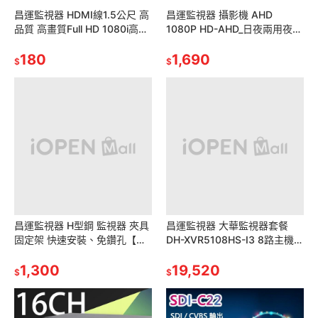
昌運監視器 HDMI線1.5公尺 高
昌運監視器 攝影機 AHD
品質 高畫質Full HD 1080i高清
1080P HD-AHD_日夜兩用夜視
hdmi線視頻線
型紅外線攝影機
180
1,690
$
$
昌運監視器 H型鋼 監視器 夾具
昌運監視器 大華監視器套餐
固定架 快速安裝、免鑽孔【訂
DH-XVR5108HS-I3 8路主機
製品】
+DH-HAC-HFW1200TN 200
1,300
萬鏡頭*6
19,520
$
$