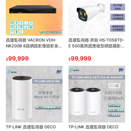
昌運監視器 VACRON VDH-
昌運監視器 昇銳 HS-T058TD-
NK200B 8路網路影像錄影系統
E 500萬熱感應槍型網路攝影機
主機 採用高階 SoC CPU 處理
紅外線20M~30M 請來電洽詢
器 請來電洽詢
99,999
99,999
$
$
TP-LINK 昌運監視器 DECO
TP-LINK 昌運監視器 DECO