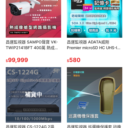
昌運監視器 SAMPO聲寶 VK-
昌運監視器 ADATA威剛
TWIP2141BFT 400萬 熱成像
Premier microSD HC UHS-I
槍型網路攝影機 請來電洽詢
U1 64G記憶卡 附轉卡監視器網
99,999
路攝影機
580
$
$
補貨中
昌運監視器 CS-1224G 2埠
昌運監視器 巡邏機保護套 矽橡