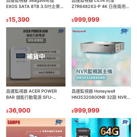
昌運監視器 Seagate希捷
昌運監視器 LILIN 利凌
EXOS SATA 8TB 3.5吋企業級
Z7R6482X3-P 4K 日夜兩用
硬碟 (ST8000NM017B)
自動對焦紅外線防破壞球型網
15,390
路攝影機 請來電洽詢
999,999
$
$
補貨中
昌運監視器 ACER POWER
昌運監視器 Honeywell
BAR 儲能行動電源 SFU-
HN35320800NR 32路 NVR監
H1K0A 1024Wh電池大容量
視器主機 請來電洽詢
36,900
999,999
$
$