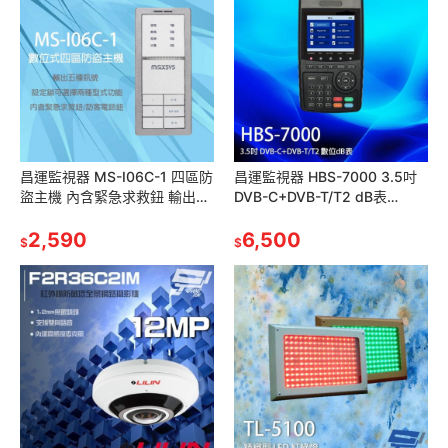
昌運監視器 MS-I06C-1 四區防
昌運監視器 HBS-7000 3.5吋
盜主機 內含緊急求救鈕 輸出五
DVB-C+DVB-T/T2 dB表
種訊號 三種音效提示
AV/HDMI輸出
2,590
6,500
$
$