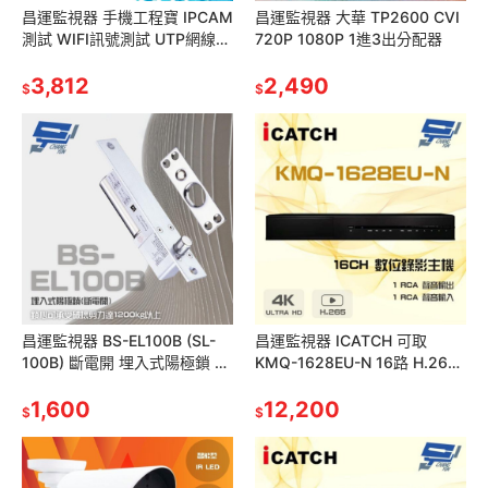
昌運監視器 手機工程寶 IPCAM
昌運監視器 大華 TP2600 CVI
測試 WIFI訊號測試 UTP網線測
720P 1080P 1進3出分配器
試 搭配手機APP使用 限支援安
卓
3,812
2,490
$
$
昌運監視器 BS-EL100B (SL-
昌運監視器 ICATCH 可取
100B) 斷電開 埋入式陽極鎖 可
KMQ-1628EU-N 16路 H.265
承受破壞剪力達1200kg以上
4K UTC同軸 錄影主機
1,600
12,200
$
$