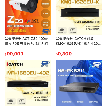
昌運監視器 ACTi Z39 400萬
昌運監視器 ICATCH 可取
畫素 POE 有收音 智能紅外線槍
KMQ-1628EU-K 16路 H.265
型定焦攝影機 IPcam 請來電洽
4K UTC同軸 錄影主機
詢
99,999
9,300
$
$