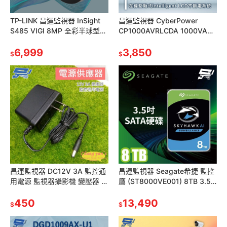
TP-LINK 昌運監視器 InSight
昌運監視器 CyberPower
S485 VIGI 8MP 全彩半球型網
CP1000AVRLCDA 1000VA
路攝影機
120V 在線互動式LCD不斷電系
6,999
統
3,850
$
$
昌運監視器 DC12V 3A 監控通
昌運監視器 Seagate希捷 監控
用電源 監視器攝影機 變壓器 監
鷹 (ST8000VE001) 8TB 3.5
視主機 可取專用
吋監控硬碟
450
13,490
$
$