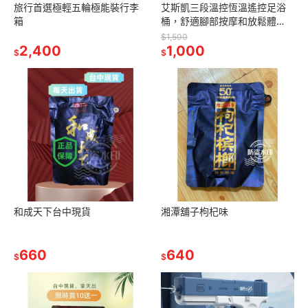
旅行首選極輕五輪極能裝行李
艾斯凱三段溫控恆溫遙控足浴
箱
桶，舒適腳部按摩和放鬆體
驗，安檢合格，投保產品責任
$1,500
2,400
險
1,000
$
$
和成天下台中現貨
湘潭舖子枸杞味
660
640
$
$