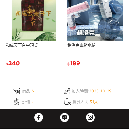
和成天下台中現貨
格洛克電動水槍
340
199
$
$
商品:
6
加入時間:
2023-10-29
評價:
-
購買人次:
51人