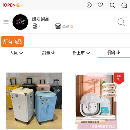
妞妞選品
-
商品:
6
所有商品
價錢
人氣
銷量
新上市
66
折