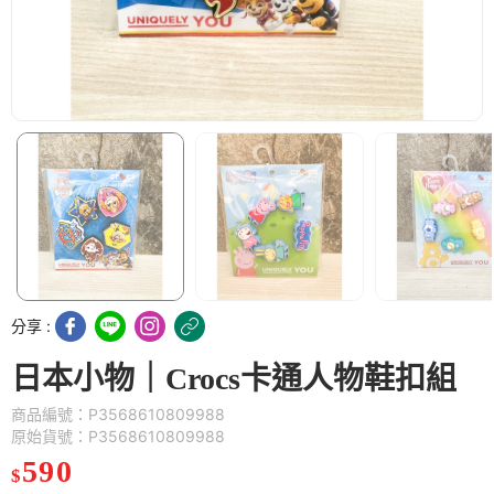
分享 :
日本小物｜Crocs卡通人物鞋扣組
商品編號：P3568610809988
原始貨號：P3568610809988
590
$