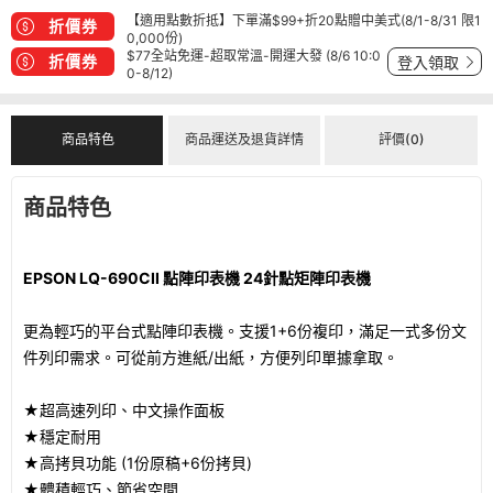
【適用點數折抵】下單滿$99+折20點贈中美式(8/1-8/31 限1
折價券
0,000份)
$77全站免運-超取常溫-開運大發 (8/6 10:0
折價券
登入領取
0-8/12)
商品特色
商品運送及退貨詳情
評價(0)
商品特色
EPSON LQ-690CII 點陣印表機 24針點矩陣印表機
更為輕巧的平台式點陣印表機。支援1+6份複印，滿足一式多份文
件列印需求。可從前方進紙/出紙，方便列印單據拿取。
★超高速列印、中文操作面板
★穩定耐用
★高拷貝功能 (1份原稿+6份拷貝)
★體積輕巧、節省空間