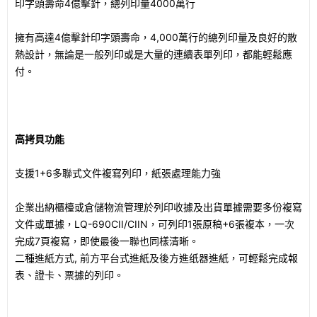
印字頭壽命4億擊針，總列印量4000萬行
擁有高達4億擊針印字頭壽命，4,000萬行的總列印量及良好的散
熱設計，無論是一般列印或是大量的連續表單列印，都能輕鬆應
付。
高拷貝功能
支援1+6多聯式文件複寫列印，紙張處理能力強
企業出納櫃檯或倉儲物流管理於列印收據及出貨單據需要多份複寫
文件或單據，LQ-690CII/CIIN，可列印1張原稿+6張複本，一次
完成7頁複寫，即使最後一聯也同樣清晰。
二種進紙方式, 前方平台式進紙及後方進纸器進紙，可輕鬆完成報
表、證卡、票據的列印。