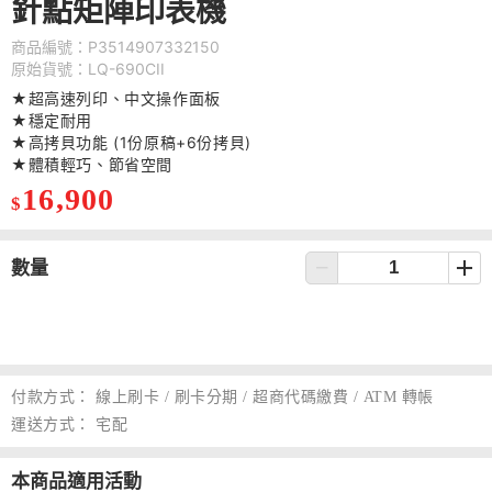
針點矩陣印表機
商品編號：P3514907332150
原始貨號：LQ-690CII
★超高速列印、中文操作面板
★穩定耐用
★高拷貝功能 (1份原稿+6份拷貝)
★體積輕巧、節省空間
16,900
$
數量
付款方式：
線上刷卡 / 刷卡分期 / 超商代碼繳費 / ATM 轉帳
運送方式：
宅配
本商品適用活動