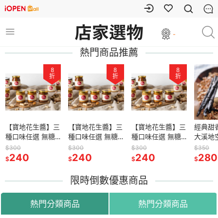
-
熱門商品推薦
8
8
8
折
折
折
【寶地花生醬】三
【寶地花生醬】三
【寶地花生醬】三
經典甜
種口味任選 無糖 /
種口味任選 無糖 /
種口味任選 無糖 /
大溪地
微鹽 / 烤糖花生抹
微鹽 / 烤糖花生抹
微鹽 / 烤糖花生抹
級香草
$300
$300
$300
$350
醬 低負擔 新鮮現
240
醬 低負擔 新鮮現
240
醬 低負擔 新鮮現
240
草味 低
280
$
$
$
$
磨 天然食品 副食
磨 天然食品 副食
磨 天然食品 副食
糖 午茶
品 透明成份
品 透明成份
品 透明成份
加 司康
限時倒數優惠商品
捲
熱門分類商品
熱門分類商品