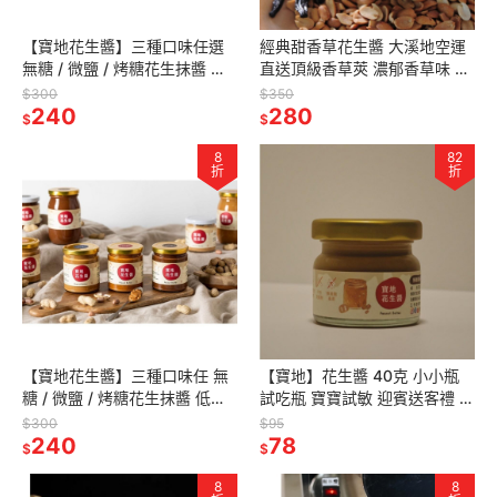
【寶地花生醬】三種口味任選
經典甜香草花生醬 大溪地空運
無糖 / 微鹽 / 烤糖花生抹醬 低
直送頂級香草莢 濃郁香草味 低
負擔 新鮮現磨 天然食品 副食品
負擔 無加糖 午茶 甜點 零添加
$300
$350
透明成份
240
司康 吐司 肉桂捲
280
$
$
8
82
折
折
【寶地花生醬】三種口味任 無
【寶地】花生醬 40克 小小瓶
糖 / 微鹽 / 烤糖花生抹醬 低負
試吃瓶 寶寶試敏 迎賓送客禮 婚
擔 新鮮現磨 天然食品 副食品
禮小物 交換禮物 台灣特色紀念
$300
$95
透明成份
240
品 露營方便 低負擔，小小
78
$
$
8
8