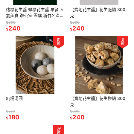
烤糖花生醬 微糖花生醬 早餐 人
【寶地花生醬】花生脆糖 300
氣美食 辦公室 團購 新竹名產
克
花生抹醬 三溫糖 新鮮現磨 天然
$300
$300
食品 手工製作
240
240
$
$
81
8
折
折
純糯湯圓
【寶地花生醬】花生椪糖 300
克
$220
$300
180
240
$
$
69
折