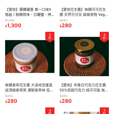
【寶地】團購優惠 單一口味5
【寶地花生醬】無糖可可花生
瓶組 / 無糖原味、日曬鹽、烤
醬 天然可可豆 超級食物 Vegan
糖、紅油、大蒜、蜂蜜、巧克
裸食 無麩質 100%巧克力 比利
$1,750
$350
力、無糖可可、無糖香草、甜
1,300
時黑巧克力 低升糖健身
280
$
$
香草、奶酥
8
8
折
折
無糖香草花生醬 大溪地空運直
【寶地】布魯日巧克力花生醬
送頂級香草莢 濃郁香草味 低負
55%苦甜巧克力 純可可脂 無人
擔 無加糖 午茶 甜點 零添加 司
工香料 高優質比利時巧克力 低
$350
$350
康 吐司 肉桂捲
280
糖 甜點感 下午茶 ，巧克力
280
$
$
8
8
折
折