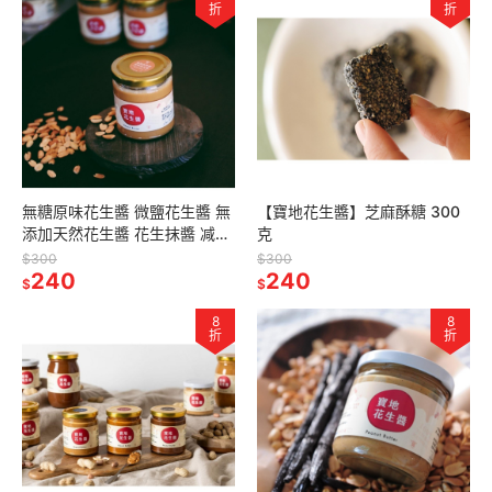
折
折
無糖原味花生醬 微鹽花生醬 無
【寶地花生醬】芝麻酥糖 300
添加天然花生醬 花生抹醬 减醣
克
生酮 低碳 飲食控制 寶寶副食品
$300
$300
可加 寶寶粥 新竹特產
240
240
$
$
8
8
折
折