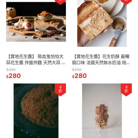
【寶地花生醬】 吸血鬼怕怕大
【寶地花生醬】花生奶酥 最暢
蒜花生醬 拌飯拌麵 天然大蒜 成
銷口味 法國天然無水奶油 紐西
份透明安心吃 五辛素 火鍋沾醬
蘭奶粉 奶酥醬 果醬 花生抹醬
$350
$350
香蒜醬 無麩質 Vegan
280
成分單純 安心吃 奶酥醬推薦
280
$
$
8
8
折
折