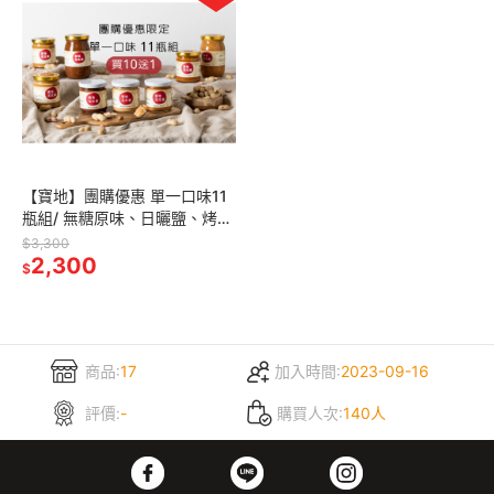
【寶地】團購優惠 單一口味11
瓶組/ 無糖原味、日曬鹽、烤
糖、紅油、大蒜、蜂蜜、巧克
$3,300
力、無糖可可、無糖香草、甜
2,300
$
香草、奶酥
商品:
17
加入時間:
2023-09-16
評價:
-
購買人次:
140人