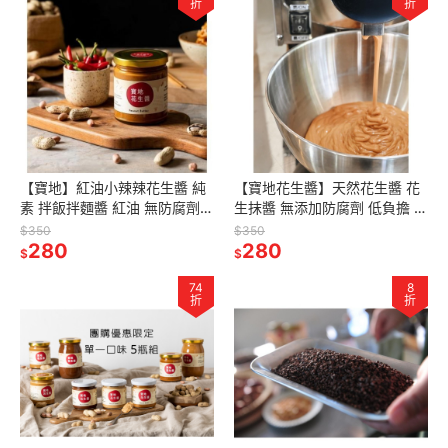
折
折
【寶地】紅油小辣辣花生醬 純
【寶地花生醬】天然花生醬 花
素 拌飯拌麵醬 紅油 無防腐劑無
生抹醬 無添加防腐劑 低負擔 奶
味精 大紅袍 花椒 辣椒醬 素食
酥醬 下午茶 早餐抹醬 果醬
$350
$350
280
辣椒醬 堅果醬 火鍋沾醬
280
$
$
74
8
折
折