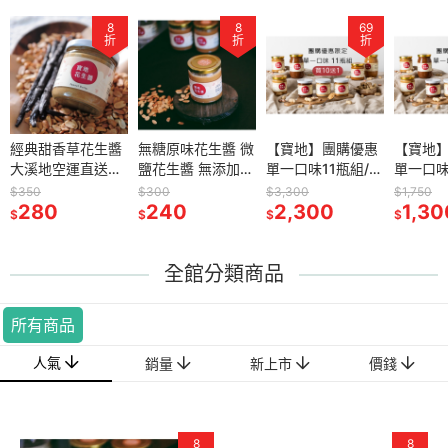
8
8
8
8
69
69
74
折
折
折
折
折
折
折
香草花生醬
經典甜香草花生醬
無糖原味花生醬 微
無糖原味花生醬 微
【寶地】團購優惠
【寶地】團購優惠
【寶地】團購優惠
【寶地
空運直送頂
大溪地空運直送頂
鹽花生醬 無添加天
鹽花生醬 無添加天
單一口味11瓶組/
單一口味11瓶組/
單一口味5瓶組 /
單一口味
 濃郁香草
級香草莢 濃郁香草
然花生醬 花生抹醬
然花生醬 花生抹醬
無糖原味、日曬
無糖原味、日曬
無糖原味、日曬
無糖原
$350
$300
$300
$3,300
$3,300
$1,750
$1,750
擔 無加糖
味 低負擔 無加糖
280
减醣 生酮 低碳 飲
240
减醣 生酮 低碳 飲
240
鹽、烤糖、紅油、
2,300
鹽、烤糖、紅油、
2,300
鹽、烤糖、紅油、
1,300
鹽、烤
1,30
$
$
$
$
$
$
$
點 零添加
午茶 甜點 零添加
食控制 寶寶副食品
食控制 寶寶副食品
大蒜、蜂蜜、巧克
大蒜、蜂蜜、巧克
大蒜、蜂蜜、巧克
大蒜、
司 肉桂捲
司康 吐司 肉桂捲
可加 寶寶粥 新竹
可加 寶寶粥 新竹
力、無糖可可、無
力、無糖可可、無
力、無糖可可、無
力、無
特產
特產
糖香草、甜香草、
糖香草、甜香草、
糖香草、甜香草、
糖香草
全館分類商品
奶酥
奶酥
奶酥
奶酥
所有商品
人氣
銷量
新上市
價錢
8
8