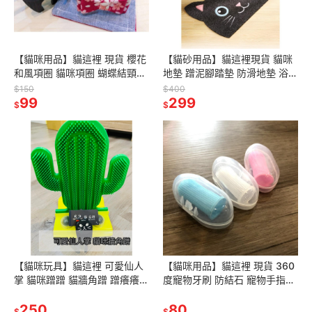
【貓咪用品】貓這裡 現貨 櫻花
【貓砂用品】貓這裡現貨 貓咪
和風項圈 貓咪項圈 蝴蝶結頸圈
地墊 蹭泥腳踏墊 防滑地墊 浴室
可調節項圈 寵物項圈
踏墊 貓砂墊 落砂墊 貓砂
$150
$400
99
299
$
$
【貓咪玩具】貓這裡 可愛仙人
【貓咪用品】貓這裡 現貨 360
掌 貓咪蹭蹭 貓牆角蹭 蹭癢癢器
度寵物牙刷 防結石 寵物手指牙
按摩刷 貓抓板
刷 矽膠牙刷 貓咪指套牙刷
250
80
$
$