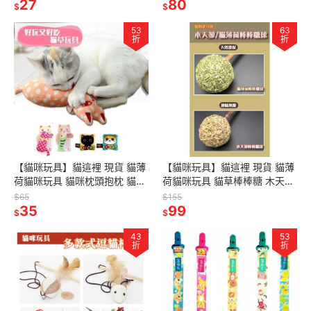
27
80
$
$
53
63
折
折
【貓咪玩具】貓這裡 現貨 貓薄
【貓咪玩具】貓這裡 現貨 貓薄
荷貓咪玩具 貓咪枕頭抱枕 貓草
荷貓咪玩具 貓草棒棒糖 木天蓼
玩具
棒棒糖 貓咪天然潔牙棒
$65
$155
35
99
$
$
43
53
折
折