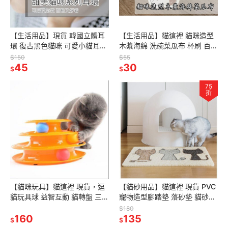
【生活用品】現貨 韓國立體耳
【生活用品】貓這裡 貓咪造型
環 復古黑色貓咪 可愛小貓耳飾
木漿海綿 洗碗菜瓜布 杯刷 百潔
耳環 多款式 韓國 Ins網紅 貓咪
布 洗碗棉 木漿綿
$150
$55
系列 韓系耳釘
45
30
$
$
75
折
【貓咪玩具】貓這裡 現貨，逗
【貓砂用品】貓這裡 現貨 PVC
貓玩具球 益智互動 貓轉盤 三層
寵物造型腳踏墊 落砂墊 貓砂墊
貓玩具 益智轉盤
落砂墊 寵物餐墊 腳踏墊 貓砂
$180
160
135
$
$