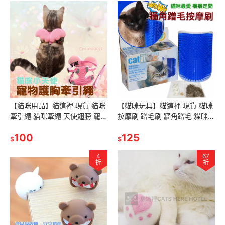
【貓咪用品】貓這裡 現貨 貓咪
【貓咪玩具】貓這裡 現貨 貓咪
牽引繩 貓咪牽繩 天使翅膀 寵物
按摩刷 蹭毛刷 牆角蹭毛 貓咪蹭
牽繩 項圈
毛器
100
125
$
$
4
67
折
折