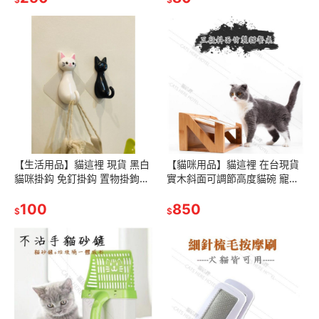
【生活用品】貓這裡 現貨 黑白
【貓咪用品】貓這裡 在台現貨
貓咪掛鈎 免釘掛鈎 置物掛鉤
實木斜面可調節高度貓碗 寵物
（2入一組）
餐桌 寵物碗架 寵物碗 貓咪碗
100
陶瓷碗 【附陶瓷雙碗】
850
$
$