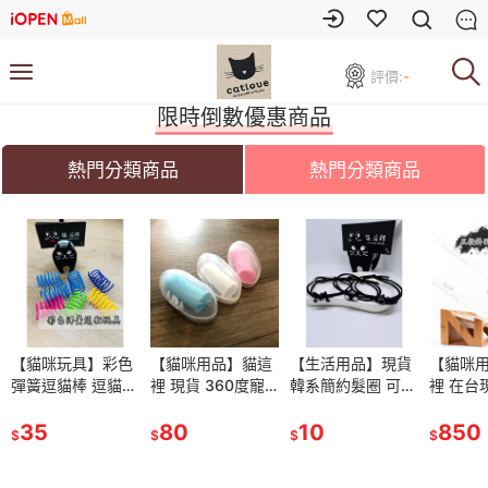
評價:
-
限時倒數優惠商品
熱門分類商品
熱門分類商品
玩具】彩色
【貓咪玩具】彩色
【貓咪用品】貓這
【貓咪用品】貓這
【生活用品】現貨
【生活用品】現貨
【貓咪用品】貓這
【貓咪
棒 逗貓棒
彈簧逗貓棒 逗貓棒
裡 現貨 360度寵
裡 現貨 360度寵
韓系簡約髮圈 可愛
韓系簡約髮圈 可愛
裡 在台現貨 實木
裡 在台
 逗貓彈簧
彈簧玩具 逗貓彈簧
物牙刷 防結石 寵
物牙刷 防結石 寵
小黑貓頭繩 棉質髮
小黑貓頭繩 棉質髮
斜面可調節高度貓
斜面可
 貓玩具
貓咪彈簧 貓玩具
35
物手指牙刷 矽膠牙
80
物手指牙刷 矽膠牙
80
圈 可愛髮飾 綁頭
10
圈 可愛髮飾 綁頭
10
碗 寵物餐桌 寵物
850
碗 寵物
850
$
$
$
$
$
$
$
彈簧
刷 貓咪指套牙刷
刷 貓咪指套牙刷
髮 棉質髮圈
髮 棉質髮圈
碗架 寵物碗 貓咪
碗架 寵
碗 陶瓷碗 【附陶
碗 陶瓷