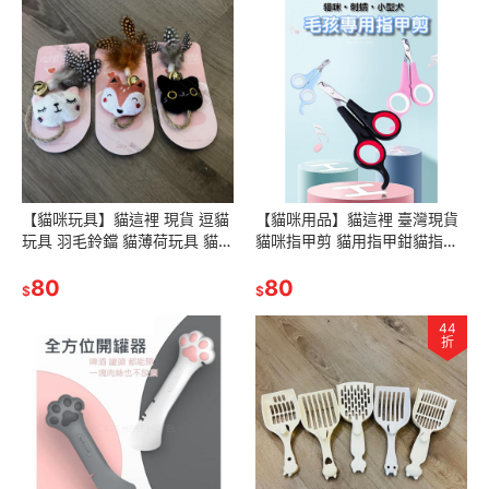
【貓咪玩具】貓這裡 現貨 逗貓
【貓咪用品】貓這裡 臺灣現貨
玩具 羽毛鈴鐺 貓薄荷玩具 貓咪
貓咪指甲剪 貓用指甲鉗貓指甲
玩偶
刀寵物修甲器美容
80
80
$
$
44
折