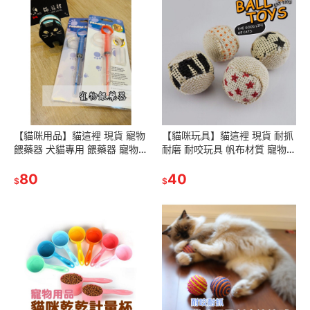
【貓咪用品】貓這裡 現貨 寵物
【貓咪玩具】貓這裡 現貨 耐抓
餵藥器 犬貓專用 餵藥器 寵物餵
耐磨 耐咬玩具 帆布材質 寵物球
藥 針筒餵藥器
貓咪 咬咬玩具球
80
40
$
$