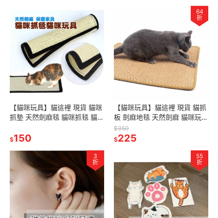
64
折
【貓咪玩具】貓這裡 現貨 貓咪
【貓咪玩具】貓這裡 現貨 貓抓
抓墊 天然劍麻毯 貓咪抓毯 貓咪
板 劍麻地毯 天然劍麻 貓咪玩具
玩具 貓抓墊 耐磨寵物玩具
磨爪墊 貓抓墊
$350
150
225
$
$
3
55
折
折