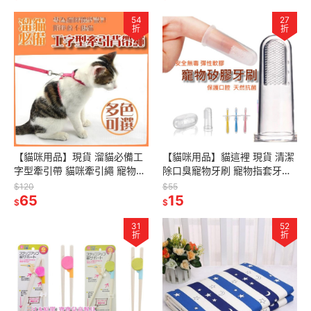
54
27
折
折
【貓咪用品】現貨 溜貓必備工
【貓咪用品】貓這裡 現貨 清潔
字型牽引帶 貓咪牽引繩 寵物牽
除口臭寵物牙刷 寵物指套牙刷
引帶項圈 防鬆脫
寵物口腔按摩 貓咪刷牙 貓咪牙
$120
$55
65
刷
15
$
$
31
52
折
折