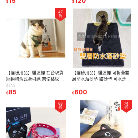
15
120
$
$
47
折
【貓咪用品】貓這裡 在台現貨
【貓砂用品】貓這裡 可折疊雙
寵物胸背式牽引繩 英倫格紋 寵
層防水落砂墊 貓砂墊 可水洗集
物領結款 貓咪胸背 貓咪牽引繩
塵 折疊貓砂墊 貓砂盆 貓砂網
$180
狗狗適用 牽繩 項圈
85
貓砂專用墊
600
$
$
66
74
折
折