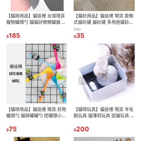
【貓咪用品】貓這裡 台灣現貨
【貓砂用品】貓這裡 現貨 掛鉤
寵物罐頭勺 貓貓矽膠開罐器 貓
式貓砂鏟 貓砂鏟 多用途貓砂鏟
咪用品 餵食攪拌勺 開罐器
大孔貓砂鏟
$80
185
35
$
$
【貓咪用品】貓這裡 現貨 好用
【貓咪玩具】貓這裡 現貨 羊毛
罐頭勺 貓咪罐罐勺 挖罐頭小幫
氈玩具 貓薄荷玩具 逗貓玩具 羊
手 飼料勺 飼料湯匙
毛球 球形玩具 貓咪用品
75
200
$
$