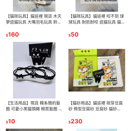
【貓咪玩具】貓這裡 現貨 木天
【貓咪玩具】貓這裡 咬不到 球
蓼逗貓玩具 大嘴羽毛玩具 鈴鐺
球玩具 耐抓耐咬 逗貓玩具 貓玩
磨牙棒 逗貓棒 貓咪紓壓玩具
具
160
50
$
$
【生活用品】現貨 韓系簡約髮
【貓砂用品】貓這裡 咪芽豆腐
圈 可愛小黑貓頭繩 棉質髮圈 可
砂 條型豆腐砂 豆腐砂 貓砂
愛髮飾 綁頭髮 棉質髮圈
MIA豆腐砂 天然豌豆纖維貓砂
10
可沖馬桶
230
$
$