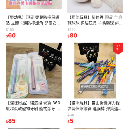
【嬰幼兒】現貨 嬰兒防撞保護
【貓咪玩具】貓這裡 現貨 羊毛
貼 立體卡通防撞護角 兒童安全
氈球球 逗貓玩具 羊毛氈球 純羊
保護套(2個1組)
毛 粉紅貓爪 貓肉球
$150
$120
60
80
$
$
17
折
【貓咪用品】貓這裡 現貨 360
【貓咪玩具】自由折疊彈力條
度超柔軟寵物牙刷 寵物潔牙 貓
彈簧伸縮網管 逗貓棒 彈簧逗貓
咪刷牙 貓咪牙刷
棒 伸縮逗貓棒 貓咪玩具 貓玩具
$30
85
彈跳玩具 彈簧
5
$
$