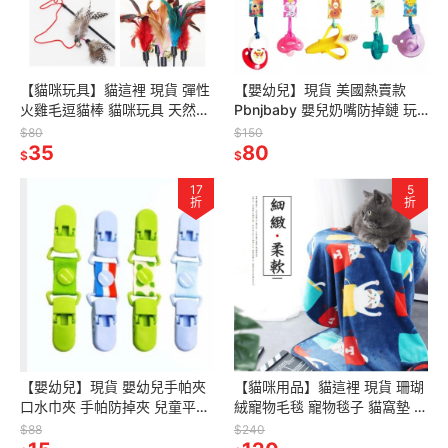
【貓咪玩具】貓這裡 現貨 彈性
【嬰幼兒】現貨 美國熱賣款
火雞毛逗貓棒 貓咪玩具 天然材
Pbnjbaby 嬰兒奶嘴防掉鏈 玩
料珍珠羽毛 逗貓棒 釣竿逗貓棒
具防掉帶 奶嘴鏈 奶嘴夾
$80
$150
35
80
$
$
17
5
折
折
【嬰幼兒】現貨 嬰幼兒手帕夾
【貓咪用品】貓這裡 現貨 珊瑚
口水巾夾 手帕防掉夾 兒童平安
絨寵物毛毯 寵物毯子 貓窩墊 毛
符夾 多功能雙頭夾 圍兜夾
毯 珊瑚絨 寵物保暖毯 冷氣毯
$88
$240