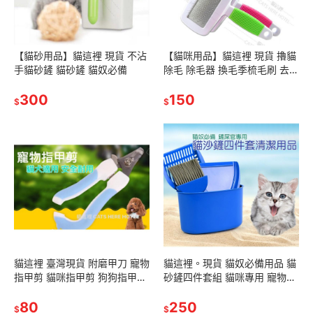
【貓砂用品】貓這裡 現貨 不沾
【貓咪用品】貓這裡 現貨 擼貓
手貓砂鏟 貓砂鏟 貓奴必備
除毛 除毛器 換毛季梳毛刷 去浮
毛器 梳毛器
300
150
$
$
貓這裡 臺灣現貨 附磨甲刀 寵物
貓這裡。現貨 貓奴必備用品 貓
指甲剪 貓咪指甲剪 狗狗指甲剪
砂鏟四件套組 貓咪專用 寵物清
指甲刀 銼刀 狗指甲 貓指甲 指
潔用品
甲剪 修甲器
80
250
$
$