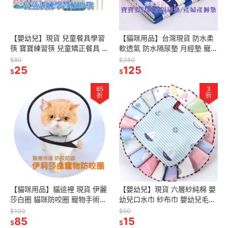
【嬰幼兒】現貨 兒童餐具學習
【貓咪用品】台灣現貨 防水柔
筷 寶寶練習筷 兒童矯正餐具 兒
軟透氣 防水隔尿墊 月經墊 寵物
童餐具
墊 尿布墊 產婦產褥墊
$80
$240
25
125
$
$
85
3
折
折
【貓咪用品】貓這裡 現貨 伊麗
【嬰幼兒】現貨 六層紗純棉 嬰
莎白圈 貓咪防咬圈 寵物手術傷
幼兒口水巾 紗布巾 嬰幼兒毛巾
口保護 寵物防咬圈 醫療美容保
口水巾 嬰兒方巾
$100
$50
護套
85
15
$
$