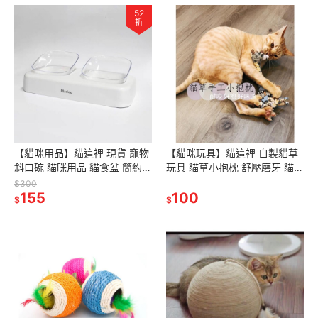
52
折
【貓咪用品】貓這裡 現貨 寵物
【貓咪玩具】貓這裡 自製貓草
斜口碗 貓咪用品 貓食盆 簡約貓
玩具 貓草小抱枕 舒壓磨牙 貓草
碗
玩具 耐咬耐抓
$300
155
100
$
$