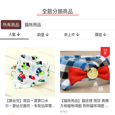
全館分類商品
所有商品
貓咪用品
人氣
銷量
新上市
價錢
53
折
【嬰幼兒】現貨。寶寶口水
【貓咪用品】貓這裡 現貨 典雅
巾，嬰幼兒圍兜，多款加厚雙
方格寵物項圈 狗狗貓咪項圈 學
層暗釦防水保暖三角巾
院風寵物服飾
$150