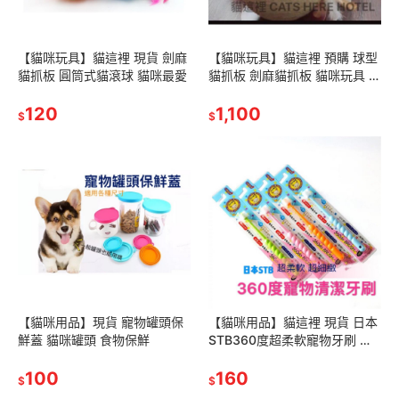
【貓咪玩具】貓這裡 現貨 劍麻
【貓咪玩具】貓這裡 預購 球型
貓抓板 圓筒式貓滾球 貓咪最愛
貓抓板 劍麻貓抓板 貓咪玩具 劍
麻抓板
120
1,100
$
$
【貓咪用品】現貨 寵物罐頭保
【貓咪用品】貓這裡 現貨 日本
鮮蓋 貓咪罐頭 食物保鮮
STB360度超柔軟寵物牙刷 寵
物潔牙 貓咪刷牙
100
160
$
$