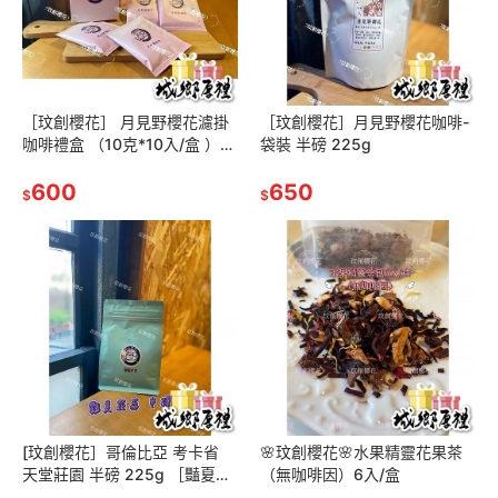
［玟創櫻花］ 月見野櫻花濾掛
［玟創櫻花］月見野櫻花咖啡-
咖啡禮盒 （10克*10入/盒 ）氮
袋裝 半磅 225g
氣充填
600
650
$
$
[玟創櫻花］哥倫比亞 考卡省
🌸玟創櫻花🌸水果精靈花果茶
天堂莊園 半磅 225g ［豔夏花
（無咖啡因）6入/盒
荔］#雙重厭氧