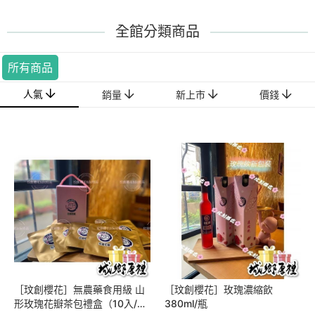
全館分類商品
所有商品
人氣
銷量
新上市
價錢
［玟創櫻花］無農藥食用級 山
［玟創櫻花］玫瑰濃縮飲
形玫瑰花瓣茶包禮盒（10入/
380ml/瓶