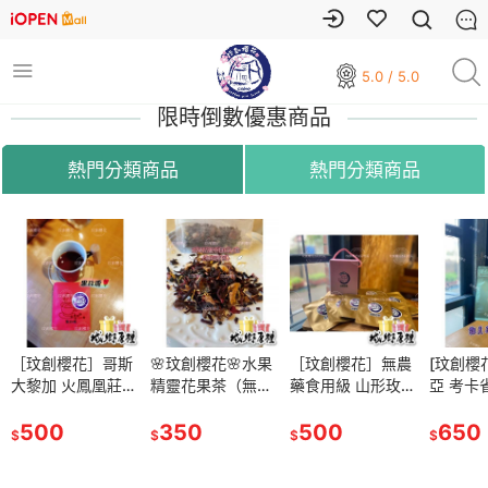
5.0 / 5.0
限時倒數優惠商品
熱門分類商品
熱門分類商品
櫻花］哥斯
［玟創櫻花］哥斯
🌸玟創櫻花🌸水果
🌸玟創櫻花🌸水果
［玟創櫻花］無農
［玟創櫻花］無農
[玟創櫻花］哥倫比
[玟創櫻
大黎加 火鳳凰莊園
精靈花果茶（無咖
精靈花果茶（無咖
藥食用級 山形玫瑰
藥食用級 山形玫瑰
亞 考卡省 天堂莊
亞 考卡
lack
黑玫瑰(Black
啡因）6入/盒
啡因）6入/盒
花瓣茶包禮盒（10
花瓣茶包禮盒（10
園 半磅 225g ［豔
園 半磅 
濾掛10
Rose) 濾掛10
500
350
350
入/盒）
500
入/盒）
500
夏花荔］#雙重厭
650
夏花荔］
650
$
$
$
$
$
$
$
/盒
克/10包/盒
氧
氧