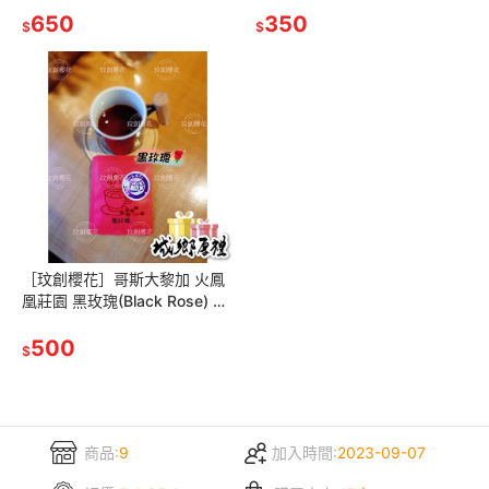
650
350
$
$
［玟創櫻花］哥斯大黎加 火鳳
凰莊園 黑玫瑰(Black Rose) 濾
掛10克/10包/盒
500
$
商品:
9
加入時間:
2023-09-07