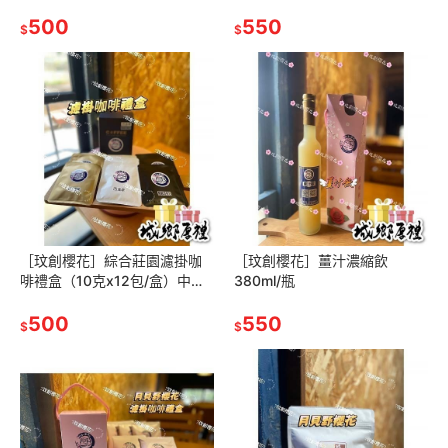
盒）
500
550
$
$
［玟創櫻花］綜合莊園濾掛咖
［玟創櫻花］薑汁濃縮飲
啡禮盒（10克x12包/盒）中淺
380ml/瓶
培/中培
500
550
$
$