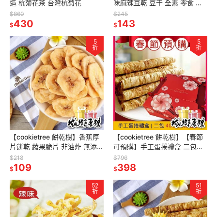
造 杭菊花茶 台灣杭菊花
味麻辣豆乾 豆干 全素 零食 豆
干零食 古早味 休閒零食
$860
$245
430
143
$
$
5
5
折
折
【cookietree 餅乾樹】香蕉厚
【cookietree 餅乾樹】【春節
片餅乾 蔬果脆片 非油炸 無添加
可預購】手工蛋捲禮盒 二包入
天然 休閒零食
附禮袋 芝麻 原味 黑糖 咖啡 低
$218
$796
109
糖少油 新鮮烘焙
398
$
$
52
51
折
折