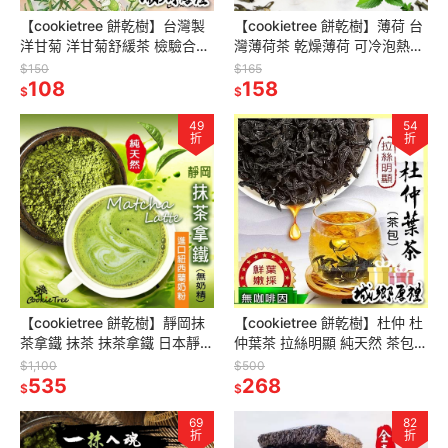
【cookietree 餅乾樹】台灣製
【cookietree 餅乾樹】薄荷 台
洋甘菊 洋甘菊舒緩茶 檢驗合格
灣薄荷茶 乾燥薄荷 可冷泡熱泡
放鬆 舒眠 潤喉 助消化 無咖啡
純淨天然 台灣生產
$150
$165
因 低卡 無糖
108
158
$
$
49
54
折
折
【cookietree 餅乾樹】靜岡抹
【cookietree 餅乾樹】杜仲 杜
茶拿鐵 抹茶 抹茶拿鐵 日本靜岡
仲葉茶 拉絲明顯 純天然 茶包
抹茶 紐西蘭奶粉 無添加奶精 濃
無咖啡因 養生茶
$1,100
$500
郁香醇 回甘不澀
535
268
$
$
69
82
折
折