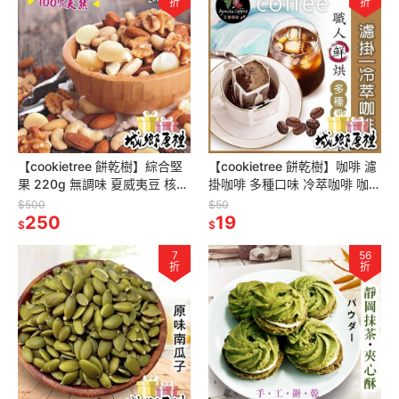
折
折
【cookietree 餅乾樹】綜合堅
【cookietree 餅乾樹】咖啡 濾
果 220g 無調味 夏威夷豆 核桃
掛咖啡 多種口味 冷萃咖啡 咖啡
杏仁 腰果 低溫烘焙 全素
豆 新鮮烘豆 耶加 莫札特 巴哈
$500
$50
250
曼巴 藝伎
19
$
$
7
56
折
折