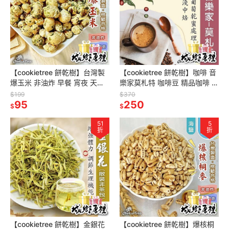
【cookietree 餅乾樹】台灣製
【cookietree 餅乾樹】咖啡 音
爆玉米 非油炸 早餐 宵夜 天然
樂家莫札特 咖啡豆 精品咖啡 濾
無防腐劑 寶寶副食品
掛耳 新鮮烘豆
$199
$370
95
250
$
$
51
5
折
折
【cookietree 餅乾樹】金銀花
【cookietree 餅乾樹】爆核桐