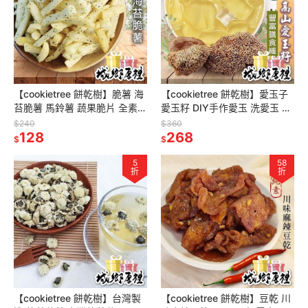
【cookietree 餅乾樹】脆薯 海
【cookietree 餅乾樹】愛玉子
苔脆薯 馬鈴薯 蔬果脆片 全素
愛玉籽 DIY手作愛玉 洗愛玉 檸
休閒零食
檬愛玉 天然愛玉凍 滿三包送一
$240
$360
128
搓洗棉布袋
268
$
$
5
58
折
折
【cookietree 餅乾樹】台灣製
【cookietree 餅乾樹】豆乾 川