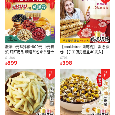
慶讚中元拜拜箱-899元 中元普
【cookietree 餅乾樹】 蛋捲 蛋
渡 拜拜用品 精選茶包零食組合
卷 【手工蛋捲禮盒40支入】伴
手禮 芝麻 原味 黑糖 咖啡❤❤
$1,200
$796
899
蛋素
398
$
$
53
51
折
折