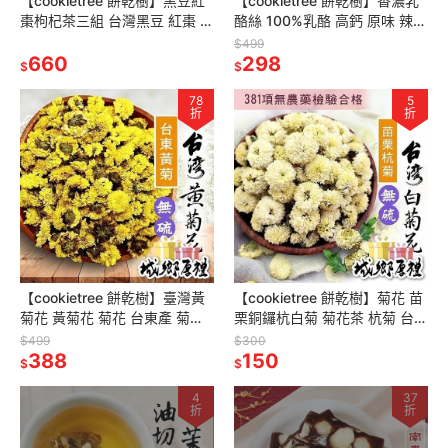
【cookietree 餅乾樹】黑豆紅
【cookietree 餅乾樹】香濃乳
棗枸杞茶三組 台灣黑豆 紅棗 枸
酪絲 100%乳酪 高鈣 原味 辣味
杞 養顏美容 促進代謝 無咖啡因
素食可 60克/150克
$499
低溫烘焙
660
298
$
$
78
5
折
折
【cookietree 餅乾樹】臺灣黃
【cookietree 餅乾樹】菊花 苗
菊花 黃菊花 菊花 台東產 菊花
栗銅鑼杭白菊 菊花茶 杭菊 台灣
茶 檢驗合格
白菊 檢驗合格 無添加 新鮮
$499
$300
388
150
$
$
4
37
折
折