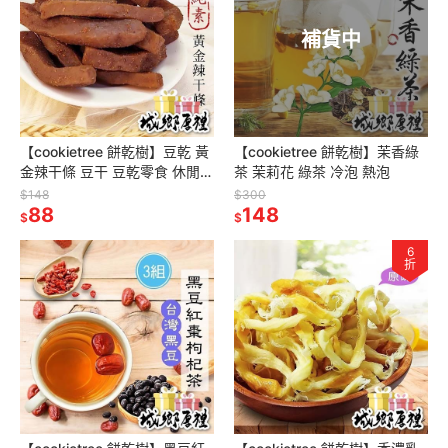
補貨中
【cookietree 餅乾樹】豆乾 黃
【cookietree 餅乾樹】茉香綠
金辣干條 豆干 豆乾零食 休閒食
茶 茉莉花 綠茶 冷泡 熱泡
品 古早味 台灣製造
$148
$300
88
148
$
$
6
折