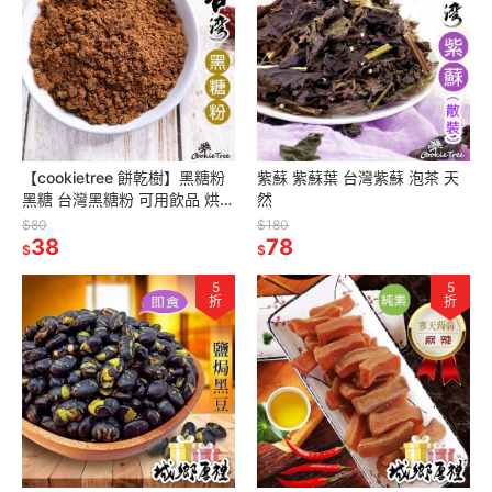
【cookietree 餅乾樹】黑糖粉
紫蘇 紫蘇葉 台灣紫蘇 泡茶 天
黑糖 台灣黑糖粉 可用飲品 烘焙
然
甜點
$80
$180
38
78
$
$
5
5
折
折