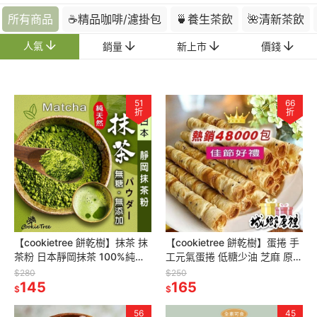
所有商品
☕精品咖啡/濾掛包
🍵養生茶飲
🌺清新茶飲
人氣
銷量
新上市
價錢
51
66
折
折
【cookietree 餅乾樹】抹茶 抹
【cookietree 餅乾樹】蛋捲 手
茶粉 日本靜岡抹茶 100%純抹
工元氣蛋捲 低糖少油 芝麻 原味
茶粉 原葉研磨 回甘不澀 濃郁香
黑糖 咖啡 新鮮烘焙 蛋素 20支
$280
$250
醇兒茶素豐富
145
入
165
$
$
56
45