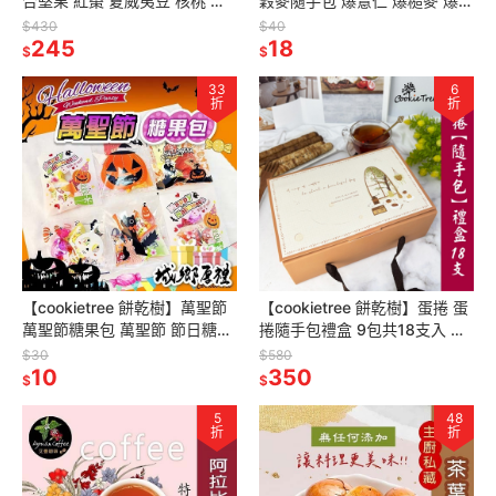
合堅果 紅棗 夏威夷豆 核桃 杏
穀麥隨手包 爆薏仁 爆糙麥 爆核
仁 腰果 純天然 全素 果乾 堅果
桐麥 爆玉米 爆紫米 非油炸 無
$430
$40
伴手禮
245
防腐劑 寶寶副食
18
$
$
33
6
折
折
【cookietree 餅乾樹】萬聖節
【cookietree 餅乾樹】蛋捲 蛋
萬聖節糖果包 萬聖節 節日糖果
捲隨手包禮盒 9包共18支入 低
糖果分享 交換禮物 討糖果 活動
糖少油 餅乾樹
$30
$580
10
350
$
$
5
48
折
折