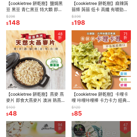
【cookietree 餅乾樹】鹽焗黑
【cookietree 餅乾樹】麻辣蒟
豆 黑豆 青仁黑豆 特大顆 即食
蒻條 蒟蒻 低卡 高纖 有嚼勁
營養豐富養生黑豆午茶點心全
120g/250g 全素
$296
$396
素 100克 250克
148
198
$
$
48
71
折
折
【cookietree 餅乾樹】燕麥 燕
【cookietree 餅乾樹】卡哩卡
麥片 即食大燕麥片 澳洲 熟燕麥
哩 咔哩咔哩棒 卡力卡力 經典甜
麥片 早餐麥片 沖泡 燉煮 烘焙
味 海苔 披薩口味 古早味餅乾
$100
$120
無添加物
48
伴手禮年貨 普渡
85
$
$
94
47
折
折