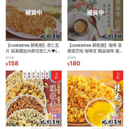
補貨中
補貨中
【cookietree 餅乾樹】杏仁瓦
【cookietree 餅乾樹】咖啡 音
片 採美國加州厚切杏仁片❤(蛋
樂家巴哈 咖啡豆 精品咖啡 濾掛
奶素)
耳包 台灣新鮮烘豆
$168
$380
158
180
$
$
5
5
折
折