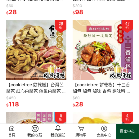
香料 辛香料 調味料 中式漢方
胃 生津解渴 全素
$60
$200
純天然
28
98
$
$
26
47
折
折
【cookietree 餅乾樹】台灣芭
【cookietree 餅乾樹】十三香
樂乾 紅心芭樂乾 燕巢芭樂乾 甘
滷包 滷包 滷味 香料 調味料 辛
梅芭樂乾 水果乾 果乾 零食 伴
香料 醃製 中式辛香料
$450
$60
手禮
118
28
$
$
5
4
折
折
賣家中心
首頁
我的收藏
我的通知
購物車
會員中心