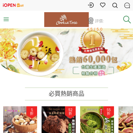
評價:
4.5 / 5.0
必買熱銷商品
5
52
55
折
折
折