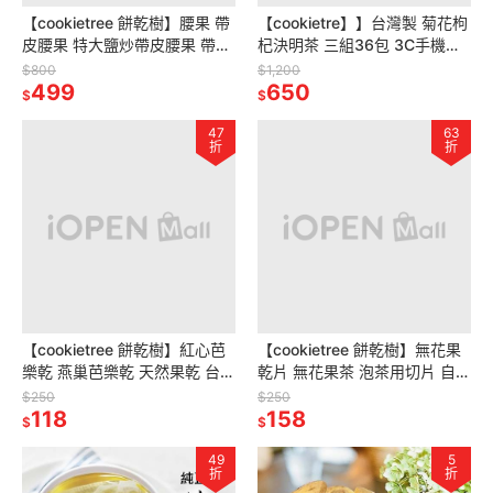
【cookietree 餅乾樹】腰果 帶
【cookietre】】台灣製 菊花枸
皮腰果 特大鹽炒帶皮腰果 帶膜
杞決明茶 三組36包 3C手機必
腰果 非油炸 低溫烘焙 營養豐富
備 苗栗杭菊 無硫三角茶包枸杞
$800
$1,200
越南
499
決明子天然養生
650
$
$
47
63
折
折
【cookietree 餅乾樹】紅心芭
【cookietree 餅乾樹】無花果
樂乾 燕巢芭樂乾 天然果乾 台灣
乾片 無花果茶 泡茶用切片 自然
製造 低溫烘焙 新鮮製作
風乾 無農藥 純天然 無防腐 當
$250
$250
118
季鮮貨
158
$
$
49
5
折
折