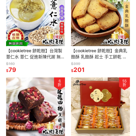
【cookietree 餅乾樹】台灣製
【cookietree 餅乾樹】金典乳
薏仁水 薏仁 促進新陳代謝 無咖
酪酥 乳酪酥 起士 手工餅乾 曲
啡因 檢驗合格 無打碎 天然養生
奇餅乾 天然奶油 新鮮烘焙 無防
$160
$399
新鮮烘焙 茶包
79
腐劑 無香料
201
$
$
6
55
折
折