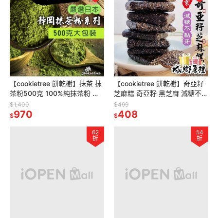
【cookietree 餅乾樹】抹茶 抹
【cookietree 餅乾樹】奇亞籽
茶粉500克 100%純抹茶粉 靜
芝麻糕 奇亞籽 黑芝麻 減糖不黏
岡抹茶 低溫研磨 回甘不澀 兒茶
牙 養生高鈣 無任何添加 零食
$1,400
$499
素豐富
970
年貨 伴手禮
408
$
$
62
54
折
折