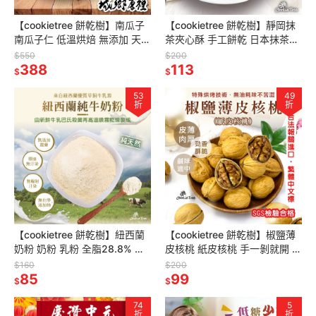
【cookietree 餅乾樹】南瓜子
【cookietree 餅乾樹】靜岡抹
南瓜子仁 低溫烘焙 無添加 天然
茶夾心酥 手工餅乾 日本抹茶粉
養生
抹茶 曲奇 減糖配方 純天然 無
$550
$200
388
防腐劑 新鮮烘焙
113
$
$
53
49
折
折
【cookietree 餅乾樹】紐西蘭
【cookietree 餅乾樹】椒鹽薄
奶粉 奶粉 乳粉 全脂28.8% 脫
皮核桃 紙皮核桃 手一剝就開 帶
脂 沖泡奶粉 烘焙用奶粉
殼核桃 椒香 核桃 堅果 年貨
$160
$200
85
99
$
$
74
5
折
折