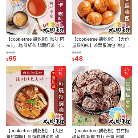
【cookietree 餅乾樹】咖啡 阿
【cookietree 餅乾樹】【大份
拉比卡咖啡紅茶 鍚蘭紅茶 台灣
量超夠味】茶葉蛋滷包 滷包 調
新鮮烘焙 可冷泡熱泡
味料 香料 辛香料 漢方 純素
$190
$100
95
48
$
$
47
49
折
折
【cookietree 餅乾樹】【大份
【cookietree 餅乾樹】甘甜梅
量超夠味】紅燒特調滷包 滷包
甜菊梅 話梅 有籽 低鹽 蜜餞 開