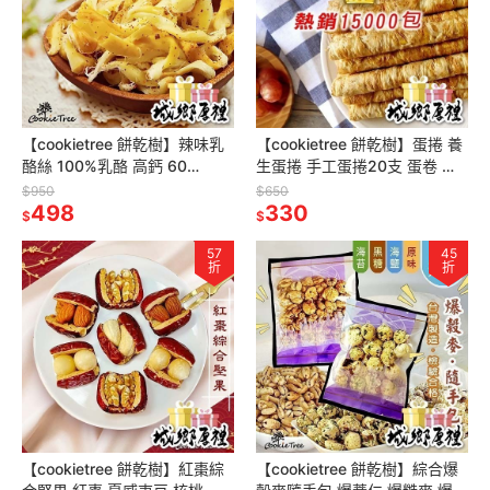
【cookietree 餅乾樹】辣味乳
【cookietree 餅乾樹】蛋捲 養
酪絲 100%乳酪 高鈣 60
生蛋捲 手工蛋捲20支 蛋卷 低
克/150克 素食可
糖少油 芝麻 原味 黑糖 咖啡
$950
$650
498
330
$
$
57
45
折
折
【cookietree 餅乾樹】紅棗綜
【cookietree 餅乾樹】綜合爆