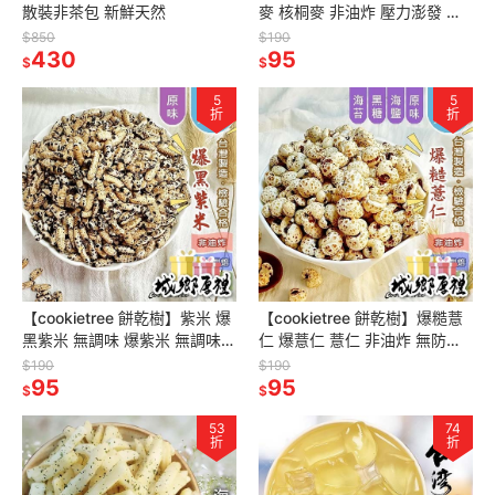
散裝非茶包 新鮮天然
麥 核桐麥 非油炸 壓力澎發 純
天然 無防腐劑 寶寶副食品
$850
$190
430
95
$
$
5
5
折
折
【cookietree 餅乾樹】紫米 爆
【cookietree 餅乾樹】爆糙薏
黑紫米 無調味 爆紫米 無調味
仁 爆薏仁 薏仁 非油炸 無防腐
早餐 非油炸 純天然 寶寶副食品
劑 香料 寶寶副食品 純天然
$190
$190
營養高無防腐劑
95
95
$
$
53
74
折
折