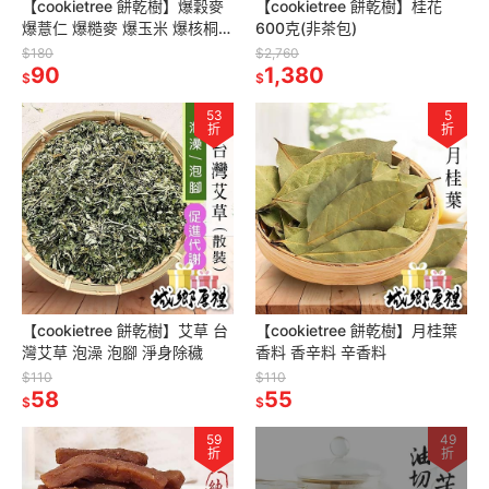
【cookietree 餅乾樹】爆穀麥
【cookietree 餅乾樹】桂花
爆薏仁 爆糙麥 爆玉米 爆核桐麥
600克(非茶包)
純天然 檢驗合格
$180
$2,760
90
1,380
$
$
53
5
折
折
【cookietree 餅乾樹】艾草 台
【cookietree 餅乾樹】月桂葉
灣艾草 泡澡 泡腳 淨身除穢
香料 香辛料 辛香料
$110
$110
58
55
$
$
59
49
折
折