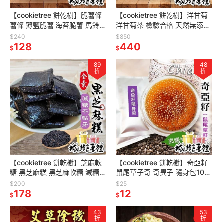
【cookietree 餅乾樹】脆薯條
【cookietree 餅乾樹】洋甘菊
薯條 薄鹽脆薯 海苔脆薯 馬鈴薯
洋甘菊茶 檢驗合格 天然無添加
蔬果脆片 全素 休閒零食
散裝非茶包
$240
$850
128
440
$
$
89
48
折
折
【cookietree 餅乾樹】芝麻軟
【cookietree 餅乾樹】奇亞籽
糖 黑芝麻糕 黑芝麻軟糖 減糖不
鼠尾草子奇 奇異子 隨身包10克
黏牙 養生高鈣 無任何添加 年貨
奇牙籽 omega-3
$200
$25
伴手禮
178
12
$
$
43
53
折
折