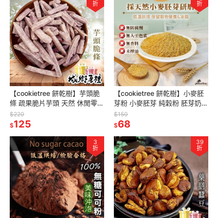
折
折
【cookietree 餅乾樹】芋頭脆
【cookietree 餅乾樹】小麥胚
條 疏果脆片芋頭 天然 休閒零食
芽粉 小麥胚芽 純穀粉 胚芽奶茶
120g
純天然 無添加 高蛋白質 高維生
$220
$150
125
素E 沖泡飲品
68
$
$
3
39
折
折