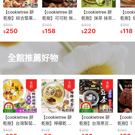
【cookietree 餅
【cookietree 餅
【cookietree 餅
【cooki
乾樹】綜合堅果
乾樹】可可粉 無
乾樹】抹茶 抹茶
乾樹】
220g 無調味 夏威
糖 無鹼化 純天然
粉 日本靜岡抹茶
燕巢芭
$500
$300
$400
$250
夷豆 核桃 杏仁 腰
250
巧克力粉 純可可
158
100%純抹茶粉 原
220
果乾 台
118
$
$
$
$
果 低溫烘焙 全素
粉 防彈可可熱巧
葉研磨 回甘不澀
溫烘焙
克力生可可粉 沖
濃郁香醇兒茶素豐
泡 烘焙
富
全館推薦好物
5
8
52
折
折
折
【cookietree 餅
【cookietree 餅
【cookietree 餅
【cookie
乾樹】檸檬乾 冰
乾樹】台灣黑豆
乾樹】可可粉 無
乾樹】無
梅檸檬茶 無籽冰
黑豆水 黑豆 黑豆
糖 無鹼化 純天然
無籽梅肉
$178
$200
$300
$200