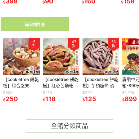
梅 台灣檸檬片 果
90
茶 青仁黑豆 無咖
160
巧克力粉 純可可
158
灣青梅 
98
$
$
$
$
乾水 無咖啡因 可
啡因 牛蒡 紅棗 枸
粉 防彈可可熱巧
飯後梅 
冷泡熱泡
杞 玄米 餅乾樹
克力生可可粉 沖
泡 烘焙
每週新品
5
47
56
折
折
折
【cookietree 餅乾
【cookietree 餅乾
【cookietree 餅乾
慶讚中
樹】綜合堅果
樹】紅心芭樂乾 燕
樹】芋頭脆條 疏果
箱-899
220g 無調味 夏威
巢芭樂乾 天然果乾
脆片芋頭 天然 休
渡 拜拜
$500
$250
$220
$1,200
夷豆 核桃 杏仁 腰
250
台灣製造 低溫烘焙
118
125
閒零食 120g
茶包零
899
$
$
$
$
果 低溫烘焙 全素
新鮮製作
全館分類商品