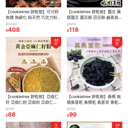
【cookietree 餅乾樹】可可粉
【cookietree 餅乾樹】蠶豆 藥
無糖 無鹼化 純天然 巧克力粉
膳蠶豆 蠶豆酥 田豆酥 鹹香滋味
純可可粉 防彈可可熱巧克力生
非常酥脆好吃哦 新鮮製作 休閒
$1,360
$300
可可粉 沖泡 烘焙
408
零食
118
$
$
48
49
折
折
【cookietree 餅乾樹】亞麻仁
【cookietree 餅乾樹】桑椹 無
籽 亞麻仁粉 亞麻粉 亞麻仁
糖桑葚乾 桑椹乾 桑葚茶 果乾
Omega-3 無麩質 無糖 穀粉 全
果乾水 天然無加糖 無添加 女性
$140
$200
素 沖泡即食
68
必備
99
$
$
5
38