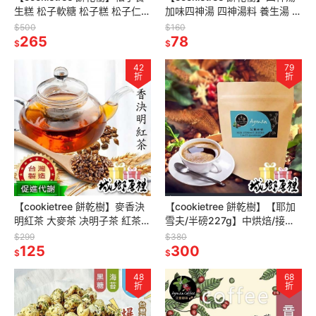
生糕 松子軟糖 松子糕 松子仁
加味四神湯 四神湯料 養生湯 食
中式養生點心 純天然 獨立包裝
補 料理包 薏仁 芡實 茯苓 蓮子
$500
$160
年節 伴手禮
265
78
$
$
42
79
折
折
【cookietree 餅乾樹】麥香決
【cookietree 餅乾樹】【耶加
明紅茶 大麥茶 决明子茶 紅茶
雪夫/半磅227g】中烘焙/接單
每袋15入
鮮焙❤SHG等級
$299
$380
125
300
$
$
48
68
折
折