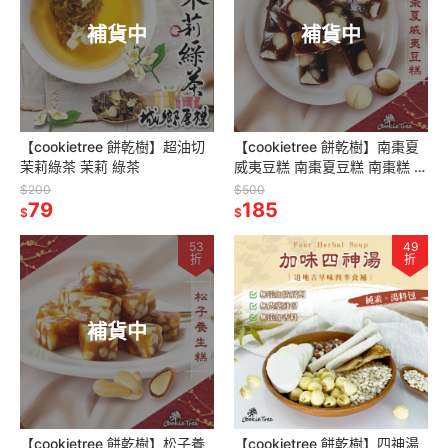
補貨中
補貨中
【cookietree 餅乾樹】超油切
【cookietree 餅乾樹】南棗夏
茉莉綠茶 茉莉 綠茶
威夷豆糕 南棗夏豆糕 南棗糕 棗
泥糕 夏威夷果 減糖不黏牙 獨立
$200
$500
79
包裝 伴手禮
185
$
$
53
49
折
折
補貨中
【cookietree 餅乾樹】松子養
【cookietree 餅乾樹】四神湯