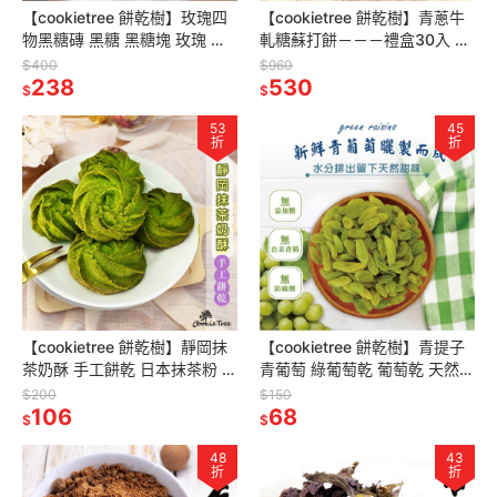
【cookietree 餅乾樹】玫瑰四
【cookietree 餅乾樹】青蔥牛
物黑糖磚 黑糖 黑糖塊 玫瑰 四
軋糖蘇打餅－－－禮盒30入 ❤
季皆宜 滋補養身 台灣製造
低糖軟Q 天然手作❤(五辛素)
$400
$960
238
530
$
$
53
45
折
折
【cookietree 餅乾樹】靜岡抹
【cookietree 餅乾樹】青提子
茶奶酥 手工餅乾 日本抹茶粉 抹
青葡萄 綠葡萄乾 葡萄乾 天然果
茶 曲奇 減糖配方 純天然 無防
乾 無加糖 無添加 無麩質
$200
$150
腐劑 新鮮烘焙
106
68
$
$
48
43
折
折