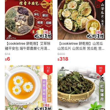
【cookietree 餅乾樹】艾草除
【cookietree 餅乾樹】山苦瓜
穢平安包 端午節農曆七月清明
山苦瓜片 山苦瓜茶 苦瓜乾 苦瓜
掃墓除穢包 除障包 平安包淨化
苦瓜片 苦瓜乾 沖泡用 燉湯 苦
$14
$600
淨身驅凶避邪端午防小人
6
瓜茶 飲品
318
$
$
72
96
折
折