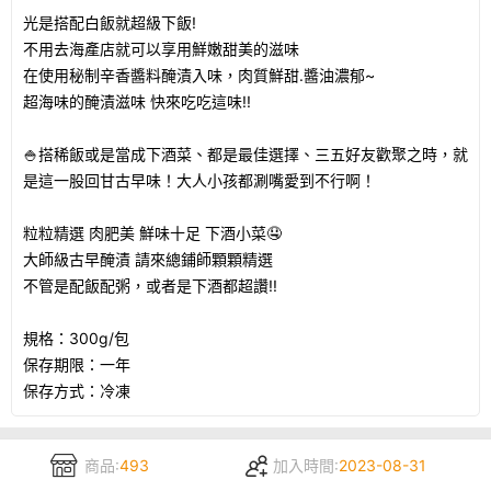
光是搭配白飯就超級下飯!
不用去海產店就可以享用鮮嫩甜美的滋味
在使用秘制辛香醬料醃漬入味，肉質鮮甜.醬油濃郁~
超海味的醃漬滋味 快來吃吃這味!!
🍚搭稀飯或是當成下酒菜、都是最佳選擇、三五好友歡聚之時，就
是這一股回甘古早味！大人小孩都涮嘴愛到不行啊！
粒粒精選 肉肥美 鮮味十足 下酒小菜🤤
大師級古早醃漬 請來總鋪師顆顆精選
不管是配飯配粥，或者是下酒都超讚!!
規格：300g/包
保存期限：一年
保存方式：冷凍
商品:
493
加入時間:
2023-08-31