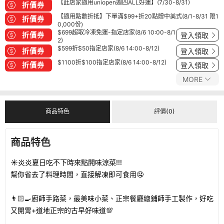
【此店家適用uniopen週四ALL好運】(7/30-8/31)
折價券
【適用點數折抵】下單滿$99+折20點贈中美式(8/1-8/31 限1
折價券
0,000份)
$699超取冷凍免運-指定店家(8/6 10:00-8/1
折價券
登入領取
2)
$599折$50指定店家(8/6 14:00-8/12)
折價券
登入領取
$1100折$100指定店家(8/6 14:00-8/12)
折價券
登入領取
MORE
商品特色
評價(0)
商品特色
☀️炎炎夏日吃不下時來點開味涼菜!!!
幫你省去了料理時間，直接解凍即可食用🤤
👨🏻‍🍳廚師手路菜，最美味小菜、正宗餐廳總鋪師手工製作，好吃
又開胃+道地正宗的古早好味道💯