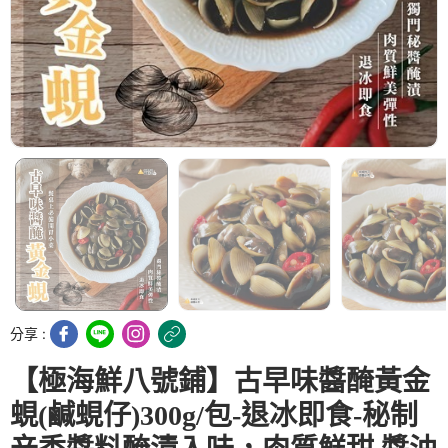
分享 :
【極海鮮八號鋪】古早味醬醃黃金
蜆(鹹蜆仔)300g/包-退冰即食-秘制