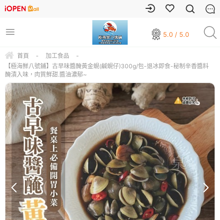
5.0 / 5.0
首頁
-
加工食品
-
【極海鮮八號鋪】古早味醬醃黃金蜆(鹹蜆仔)300g/包-退冰即食-秘制辛香醬料
醃漬入味，肉質鮮甜.醬油濃郁~