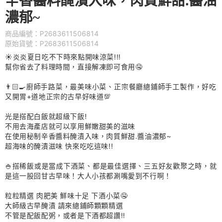
辛香醬料醃漬入味，肉質鮮甜.醬油
濃郁~
商品編號：P2683611506814
原始貨號：P2683611506814
☀️炎炎夏日吃不下時來點開味涼菜!!!
幫你省去了料理時間，直接解凍即可食用🤤
👨🏻‍🍳廚師手路菜，最美味小菜、正宗餐廳總鋪師手工製作，好吃
又開胃+道地正宗的古早好味道💯
光是搭配白飯就超級下飯!
不用去海產店就可以享用鮮嫩甜美的滋味
在使用秘制辛香醬料醃漬入味，肉質鮮甜.醬油濃郁~
超海味的醃漬滋味 快來吃吃這味!!
🍚搭稀飯或是當成下酒菜、都是最佳選擇、三五好友歡聚之時，就
是這一股回甘古早味！大人小孩都涮嘴愛到不行啊！
粒粒精選 肉肥美 鮮味十足 下酒小菜🤤
大師級古早醃漬 請來總鋪師顆顆精選
不管是配飯配粥，或者是下酒都超讚!!