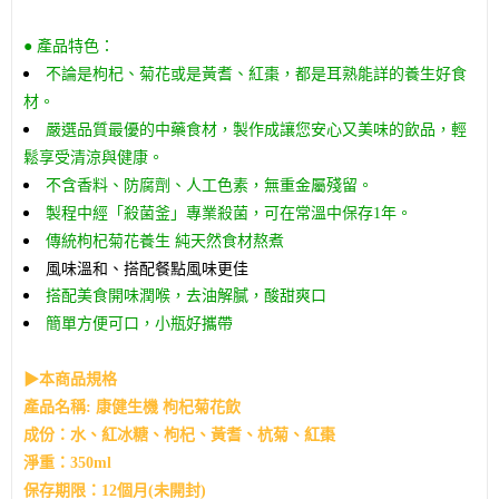
● 產品特色：
不論是枸杞、菊花或是黃耆、紅棗，都是耳熟能詳的養生好食
材。
嚴選品質最優的中藥食材，製作成讓您安心又美味的飲品，輕
鬆享受清涼與健康。
不含香料、防腐劑、人工色素，無重金屬殘留。
製程中經「殺菌釜」專業殺菌，可在常溫中保存1年。
純天然食材熬煮
傳統枸杞菊花養生
風味溫和、搭配餐點風味更佳
搭配美食開味潤喉，去油解膩，酸甜爽口
簡單方便可口，小瓶好攜帶
▶本商品規格
產品名稱:
康健生機 枸杞菊花飲
成份：水、紅冰糖、枸杞、黃耆、杭菊、紅棗
淨重：350
ml
保存期限：12個月(未開封)