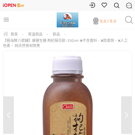
5.0 / 5.0
首頁
-
常溫商品
-
飲品
-
【極海鮮八號鋪】康健生機 枸杞菊花飲-350ml-❌不含香料、❌防腐劑、❌人工
色素， 純天然食材熬煮