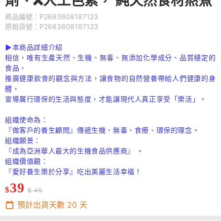
劑、❌人工色素， 純天然食材熬煮
商品編號：P2683608187123
原始貨號：P2683608187123
▶本商品詳細介紹
相信，唯有生產天然、生機、無毒、無添加化學成分、品質穩定的
食品，
推廣健康飲食的觀念與方法，讓食物的自然營養帶給人們健康的身
體，
宣導厲行環保的生活與態度，才能讓現代人真正享受「樂活」。
組織使命為：
『做客戶的養生顧問』傳遞生機、無毒、食療、環保的理念。
組織願景：
『成為亞洲華人最大的生機食品供應商』 。
組織價值觀：
『愛好養生樂於分享』吃出美麗生活幸福！
39
$
$ 45
預計出貨天數
20
天