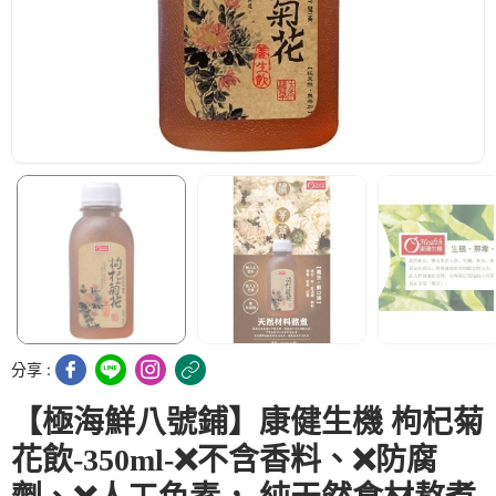
分享 :
【極海鮮八號鋪】康健生機 枸杞菊
花飲-350ml-❌不含香料、❌防腐