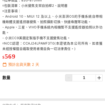
◽️拉伸長度：830-875mm
◽️包裝清單：小米變焦支架自拍桿2、說明書
◽️注意事項：
- Android 10、MIUI 12 及以上、小米澎湃OS的手機系統自帶相
機軟體支援遙控器變焦、拍照攝影切換、快速喚醒等功能。
- Apple、三星、VIVO手機系統內相機暫不支援遙控器拍照以外功
能。
- 小米CC9美圖定製版手機不支援變焦功能。
◽️NCC認證：CCAJ24LPAMF3T0(本證號為本公司所有，如查獲
未經授權擅自截取使用者需自負一切法律責任。)
569
$
預計出貨天數
2
天
數量