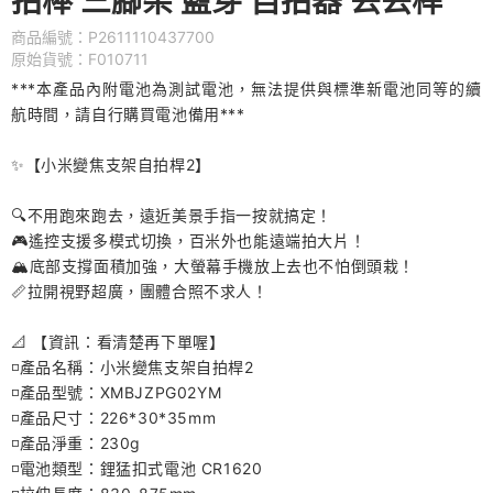
拍棒 三腳架 藍芽 自拍器 丟丟桿
商品編號：P2611110437700
原始貨號：F010711
***本產品內附電池為測試電池，無法提供與標準新電池同等的續
航時間，請自行購買電池備用***
✨【小米變焦支架自拍桿2】
🔍不用跑來跑去，遠近美景手指一按就搞定！
🎮遙控支援多模式切換，百米外也能遠端拍大片！
🏔️底部支撐面積加強，大螢幕手機放上去也不怕倒頭栽！
📏拉開視野超廣，團體合照不求人！
📐 【資訊：看清楚再下單喔】
◽️產品名稱：小米變焦支架自拍桿2
◽️產品型號：XMBJZPG02YM
◽️產品尺寸：226*30*35mm
◽️產品淨重：230g
◽️電池類型：鋰猛扣式電池 CR1620