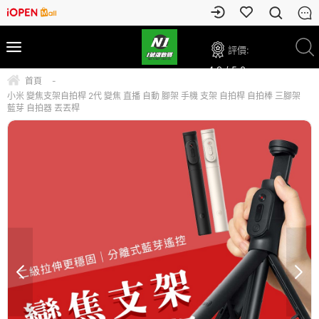
評價:
4.9 / 5.0
首頁
-
小米 變焦支架自拍桿 2代 變焦 直播 自動 腳架 手機 支架 自拍桿 自拍棒 三腳架
藍芽 自拍器 丟丟桿