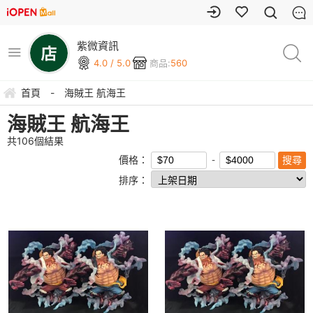
紫微資訊
4.0 / 5.0
商品:
560
首頁
-
海賊王 航海王
海賊王 航海王
共
106
個結果
價格：
排序：