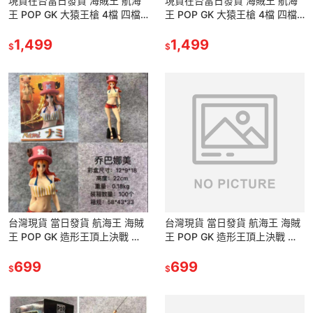
現貨在台當日發貨 海賊王 航海
現貨在台當日發貨 海賊王 航海
王 POP GK 大猿王槍 4檔 四檔
王 POP GK 大猿王槍 4檔 四檔
彈跳人 魯夫 路飛 猿王槍 公仔
彈跳人 魯夫 路飛 猿王槍 公仔
景品 模型 雕像
1,499
景品 模型 雕像
1,499
$
$
台灣現貨 當日發貨 航海王 海賊
台灣現貨 當日發貨 航海王 海賊
王 POP GK 造形王頂上決戰 喬
王 POP GK 造形王頂上決戰 喬
巴 小偷貓 娜美 喬巴帽 景品 公
巴 小偷貓 娜美 喬巴帽 景品 公
仔 雕像
699
仔 雕像
699
$
$