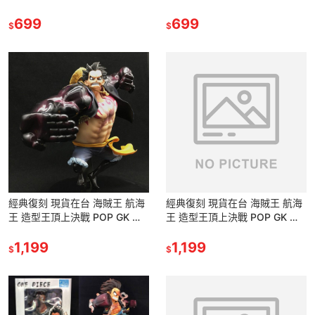
三刀流 頭巾 索隆 卓洛 公仔 景
三刀流 頭巾 索隆 卓洛 公仔 景
品 雕像
699
品 雕像
699
$
$
經典復刻 現貨在台 海賊王 航海
經典復刻 現貨在台 海賊王 航海
王 造型王頂上決戰 POP GK 超
王 造型王頂上決戰 POP GK 超
巨大 四檔 魯夫 路飛 猿王槍 景
巨大 四檔 魯夫 路飛 猿王槍 景
品 公仔 雕像
1,199
品 公仔 雕像
1,199
$
$