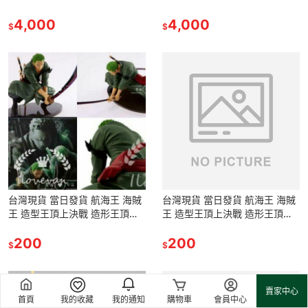
跳人 大手 魯夫 路飛 猿王槍 公
跳人 大手 魯夫 路飛 猿王槍 公
仔 景品 模型 雕像
4,000
仔 景品 模型 雕像
4,000
$
$
台灣現貨 當日發貨 航海王 海賊
台灣現貨 當日發貨 航海王 海賊
王 造型王頂上決戰 造形王頂上
王 造型王頂上決戰 造形王頂上
決戰 三刀流 鬼徹 索隆 卓洛 景
決戰 三刀流 鬼徹 索隆 卓洛 景
品 公仔
200
品 公仔
200
$
$
賣家中心
首頁
我的收藏
我的通知
購物車
會員中心