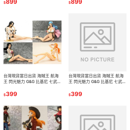
品 模型 雕像
899
品 模型 雕像
899
$
$
台灣現貨當日出貨 海賊王 航海
台灣現貨當日出貨 海賊王 航海
王 閃光魅力 G&G 比基尼 七武海
王 閃光魅力 G&G 比基尼 七武海
泳裝 坐姿 娜美 女帝 蛇姬 羅賓
泳裝 坐姿 娜美 女帝 蛇姬 羅賓
薇薇 公仔 景品
399
薇薇 公仔 景品
399
$
$