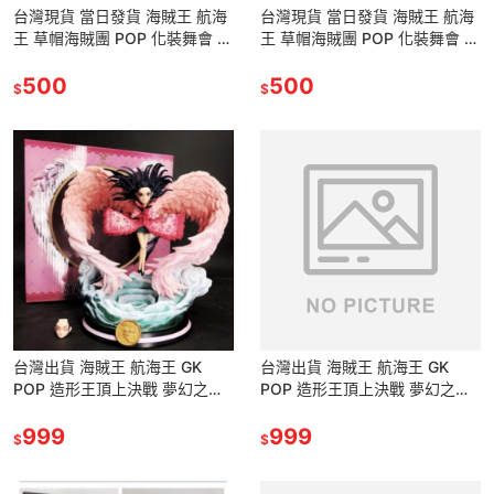
台灣現貨 當日發貨 海賊王 航海
台灣現貨 當日發貨 海賊王 航海
王 草帽海賊團 POP 化裝舞會 假
王 草帽海賊團 POP 化裝舞會 假
面 面具 妮可 羅賓 花花果實 考
面 面具 妮可 羅賓 花花果實 考
古學家 公仔 景品
500
古學家 公仔 景品
500
$
$
台灣出貨 海賊王 航海王 GK
台灣出貨 海賊王 航海王 GK
POP 造形王頂上決戰 夢幻之翼
POP 造形王頂上決戰 夢幻之翼
妮可 羅賓 絕招 公仔 景品 雕像
妮可 羅賓 絕招 公仔 景品 雕像
花花果實 考古學家
999
花花果實 考古學家
999
$
$