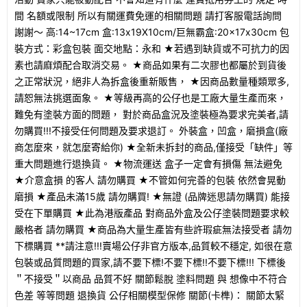
間 名額或限制 所以有關運費免運的相關問題 請打客服電話詢問
謝謝～ 高:14~17cm 盒:13x19X10cm/巨無霸盒:20×17x30cm 包
裝方式：彩盒包裝 面交地點：永和 ★若遇到缺貨或不可抗力的因
素也請麻煩配合取消交易。 ★商品如果有二次膠也都屬於到貨後
之正常狀況，絕非人為拆盒後重新販售， ★因商品數量種類眾多,
請恕無法挑選面象。 ★等級再高的公仔也是工廠大量生產而來，
難免有塗裝方面的問題， 對於商品盒況及塗裝極為要求完美者,請
勿購買!!!不接受任何問題及要求退訂。 外裝盒，凹盒，磨損盒(廠
商怎麼來，就怎麼寄給你) ★全新未拆封的商品,僅接受「缺件」等
重大問題進行退換貨。 ★物流運送 盒子一定會有損傷 無法避免
★介意盒損 的客人 請勿購買 ★不管如何完善的包裝 依然會晃動
磨損 ★產品未滿15歲 請勿購買! ★無證 (品牌迷思請勿購買) 能接
受在下單購買 ★此為港版產品 對商品外盒及公仔塗裝問題要求較
嚴格者 請勿購買 ★商品為大量生產皆有些許瑕疵無法接受者 請勿
下標購買 **請注意!!!賣場公仔非官方版本,品質較不穩定, 如很在意
包裝或品質問題的買家,請不要下標!不要下標!!不要下標!!! 下標後
＂不接受＂以商品 品質不好 關節鬆脫 塗料問題 與 想像中不符合
色差 等等問題 退換貨 公仔相關模型保修 關節(卡榫)： 關節太緊