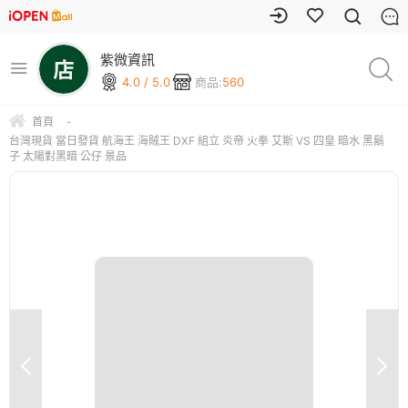
紫微資訊
4.0 / 5.0
商品:
560
首頁
-
台灣現貨 當日發貨 航海王 海賊王 DXF 組立 炎帝 火拳 艾斯 VS 四皇 暗水 黑鬍
子 太陽對黑暗 公仔 景品