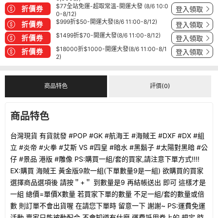
$77全站免運-超取常溫-開運大發 (8/6 10:0
折價券
登入領取
0-8/12)
$999折$50-開運大發(8/6 11:00-8/12)
折價券
登入領取
$1499折$70-開運大發(8/6 11:00-8/12)
折價券
登入領取
$18000折$1000-開運大發(8/6 11:00-8/1
折價券
登入領取
2)
商品特色
評價(0)
商品特色
台灣現貨 有貨就發 #POP #GK #航海王 #海賊王 #DXF #DX #組
立 #炎帝 #火拳 #艾斯 VS #四皇 #暗水 #黑鬍子 #太陽對黑暗 #公
仔 #景品 港版 #雕像 PS:購買一組/套的買家,請注意下單方式!!!!
EX:購買 海賊王 黃金版9款一組(下單數量9是一組) 欲購買的買家
選擇商品選項後 請按＂+＂ 到數量是9 再結帳送出 即可 這樣才是
一組 總價=單價X數量 若買家下單的數量 不足一組/套的數量或倍
數 則訂單不會出貨喔 在請您下單時 留意一下 謝謝~ PS:運費免運
活動 賣家只能被動配合 不會知道有什麼 運費抵用券上的 規定 時