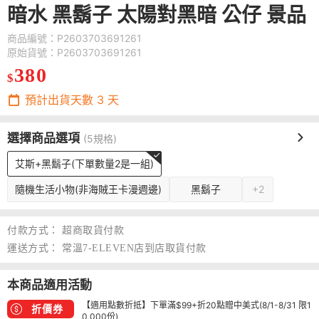
暗水 黑鬍子 太陽對黑暗 公仔 景品
商品編號：P2603703691261
原始貨號：P2603703691261
380
$
預計出貨天數
3
天
選擇商品選項
(5規格)
艾斯+黑鬍子(下單數量2是一組)
隨機生活小物(非海賊王卡漫週邊)
黑鬍子
+2
付款方式：
超商取貨付款
運送方式：
常溫7-ELEVEN店到店取貨付款
本商品適用活動
【適用點數折抵】下單滿$99+折20點贈中美式(8/1-8/31 限1
折價券
0,000份)