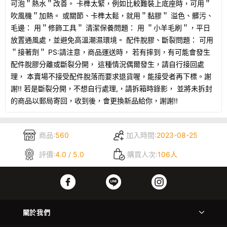
可泡＂熱水＂改善。 卡榫太緊，例如比較難裝上底座時，可用＂
吹風機＂加熱。 或關節、卡榫太鬆，就用＂黏膠＂ 溢色、髒污、
毛邊： 用＂修飾工具＂ 清潔保養問題： 用 ＂小羊毛刷＂，平日
放置通風處，並避免高溫潮濕環境。 配件脫膠、斷裂問題： 可用
＂接著劑＂ PS:請注意，商品運送時， 若有摔到，有可能會發生
配件脫膠分離或斷裂分開， 這種情況偶爾發生，請自行接回處
理， 本賣場不接受配件脫落而要求退貨喔，能接受者再下標。謝
謝!! 若是斷裂分開，不想自行處理,，請拆箱時錄影， 並將未拆封
的商品以郵局寄回，收到後，會更換新品給你，謝謝!!
商品:
560
加入時間:
2023-08-25
評價:
4.0 / 5.0
購買人次:
106人
關於我們