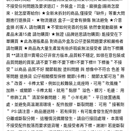
不接受任何問題及要求退訂。 外裝盒，凹盒，磨損盒(廠商怎麼
來，就怎麼寄給你) ★全新未拆封的商品,僅接受「缺件」等重大問
題進行退換貨。 ★物流運送 盒子一定會有損傷 無法避免 ★介意
盒損 的客人 請勿購買 ★不管如何完善的包裝 依然會晃動磨損 ★
產品未滿15歲 請勿購買! ★無證 (品牌迷思請勿購買) 能接受在下
單購買 ★此為港版產品 對商品外盒及公仔塗裝問題要求較嚴格者
請勿購買 ★商品為大量生產皆有些許瑕疵無法接受者 請勿下標購
買 **請注意!!!賣場公仔非官方版本,品質較不穩定, 如很在意包裝或
品質問題的買家,請不要下標!不要下標!!不要下標!!! 下標後＂不接
受＂以商品 品質不好 關節鬆脫 塗料問題 與 想像中不符合 色差 等
等問題 退換貨 公仔相關模型保修 關節(卡榫)： 關節太緊可泡＂熱
水＂改善。 卡榫太緊，例如比較難裝上底座時，可用＂吹風機＂
加熱。 或關節、卡榫太鬆，就用＂黏膠＂ 溢色、髒污、毛邊： 用
＂修飾工具＂ 清潔保養問題： 用 ＂小羊毛刷＂，平日放置通風
處，並避免高溫潮濕環境。 配件脫膠、斷裂問題： 可用 ＂接著劑
＂ PS:請注意，商品運送時， 若有摔到，有可能會發生配件脫膠
分離或斷裂分開， 這種情況偶爾發生，請自行接回處理， 本賣場
不接受配件脫落而要求退貨喔，能接受者再下標。謝謝!! 若是斷裂