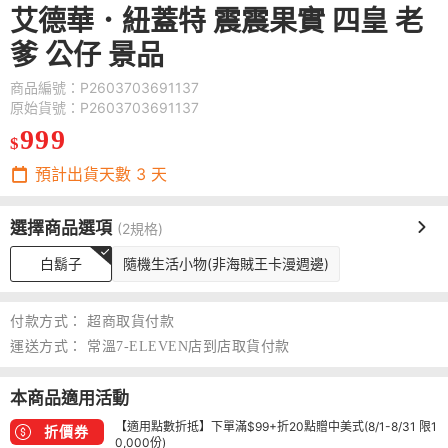
艾德華．紐蓋特 震震果實 四皇 老
爹 公仔 景品
商品編號：P2603703691137
原始貨號：P2603703691137
999
$
預計出貨天數
3
天
選擇商品選項
(2規格)
白鬍子
隨機生活小物(非海賊王卡漫週邊)
付款方式：
超商取貨付款
運送方式：
常溫7-ELEVEN店到店取貨付款
本商品適用活動
【適用點數折抵】下單滿$99+折20點贈中美式(8/1-8/31 限1
折價券
0,000份)