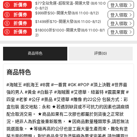
$77全站免運-超取常溫-開運大發 (8/6 10:0
折價券
登入領取
0-8/12)
$999折$50-開運大發(8/6 11:00-8/12)
折價券
登入領取
$1499折$70-開運大發(8/6 11:00-8/12)
折價券
登入領取
$18000折$1000-開運大發(8/6 11:00-8/1
折價券
登入領取
2)
商品特色
評價(0)
商品特色
#海賊王 #航海王 #B賞 #一番賞 #GK #POP #頂上決戰 #世界最
強的男人 #黃金 #白鬍子 #海賊團 #艾德華．紐蓋特 #震震果實 #
四皇 #老爹 #公仔 #景品 #艾德華 #雕像 約22公分 包裝方式：彩
盒包裝 面交地點：永和 ★若遇到缺貨或不可抗力的因素也請麻煩
配合取消交易。 ★商品如果有二次膠也都屬於到貨後之正常狀
況，絕非人為拆盒後重新販售， ★因商品數量種類眾多,請恕無法
挑選面象。 ★等級再高的公仔也是工廠大量生產而來，難免有塗
裝方面的問題， 對於商品盒況及塗裝極為要求完美者,請勿購買!!!