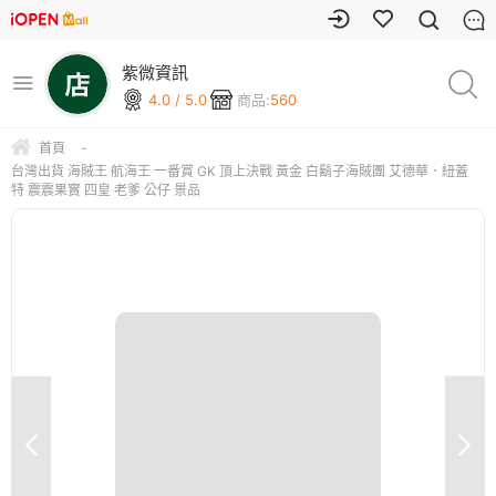
紫微資訊
4.0 / 5.0
商品:
560
首頁
-
台灣出貨 海賊王 航海王 一番賞 GK 頂上決戰 黃金 白鬍子海賊團 艾德華．紐蓋
特 震震果實 四皇 老爹 公仔 景品