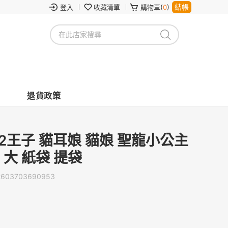
結帳
登入
收藏清單
購物車(
0
)
退貨政策
/2王子 貓耳娘 貓娘 聖龍小公主
 大 紙袋 提袋
2603703690953