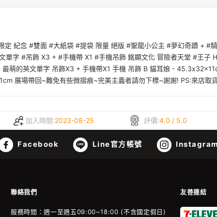
 限定 紀念 #雙面 #大紙袋 #提袋 限量 絕版 #聖龍小公主 #夢幻奇蹟 + #
字 #吊飾 X3 + #手機帶 X1 #手機吊飾 銘顯文化 冒險者天堂 #王子 HP+
單 最萌的英文單字 吊飾X3 + 手機帶X1 手機 吊飾 B 貓耳娘 - 45.3x32x1
2x11cm 展場帶回~難免有些微摺痕~完美主義者請勿下標~謝謝! PS:來店取
加入時間:
2023-08-25
評價:
4.0 / 5.0
Facebook
Line官方帳號
Instagra
聯絡我們
友善連結
服務時間：週一至週五09:00~18:00 (不含國定假日)