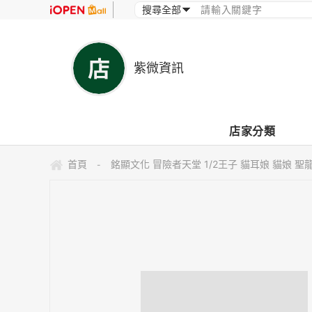
紫微資訊
店家分類
首頁
銘顯文化 冒險者天堂 1/2王子 貓耳娘 貓娘 聖
-