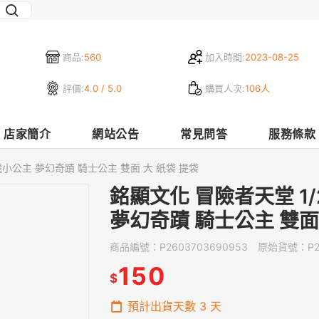
商品:
560
加入時間:
2023-08-25
評價:
4.0 / 5.0
購買人次:
106人
店家簡介
網站公告
常見問答
服務條款
龍小公主 夢幻奇蹟 騎士公主 雙面 大 紙袋 提袋
銘顯文化 冒險者天堂 1
夢幻奇蹟 騎士公主 雙面
商品編號：
P2603703690953
原始貨號：
P
150
$
預計出貨天數
3
天