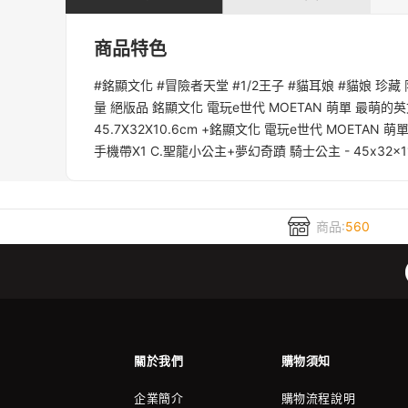
商品特色
#銘顯文化 #冒險者天堂 #1/2王子 #貓耳娘 #貓娘 珍藏
量 絕版品 銘顯文化 電玩e世代 MOETAN 萌單 最萌的英文單
45.7X32X10.6cm +銘顯文化 電玩e世代 MOETAN 萌
手機帶X1 C.聖龍小公主+夢幻奇蹟 騎士公主 - 45x3
商品:
560
關於我們
購物須知
企業簡介
購物流程說明