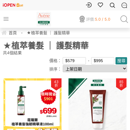
評價:
5.0 / 5.0
首頁
-
★植萃養髮 ｜ 護髮精華
★植萃養髮 ｜ 護髮精華
共
4
個結果
價格：
排序：
43
85
折
折