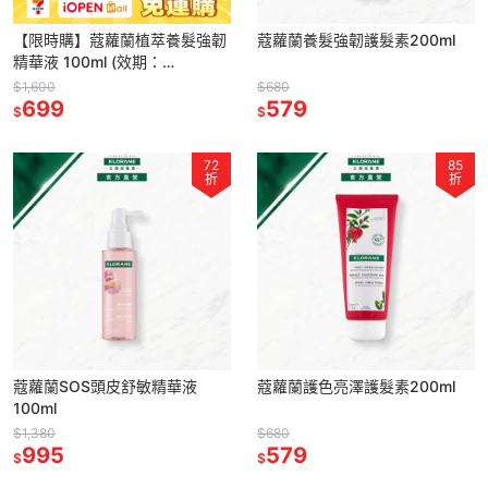
【限時購】蔻蘿蘭植萃養髮強韌
蔻蘿蘭養髮強韌護髮素200ml
精華液 100ml (效期：
2026/12/01)
$1,600
$680
699
579
$
$
72
85
折
折
蔻蘿蘭SOS頭皮舒敏精華液
蔻蘿蘭護色亮澤護髮素200ml
100ml
$1,380
$680
995
579
$
$