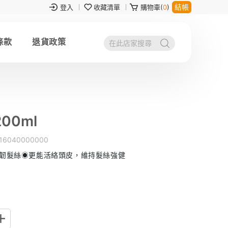
結帳
登入
收藏清單
購物車(
0
)
條款
退貨政策
0ml
16040000000
韌髮絲◉更能活絡頭皮，維持髮絲強健