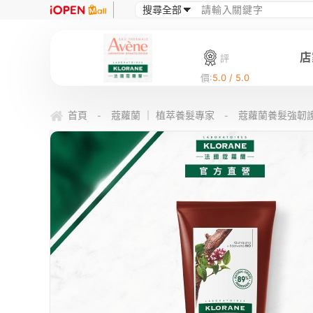
店
評
價:
5.0 / 5.0
首頁
蔻蘿蘭 ｜ 植萃養髮專家
蔻蘿蘭養髮強韌護
-
-